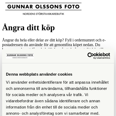
Ångra ditt köp
Ångrar du hela eller delar av ditt köp? Fyll i ordernumret och e-
postadressen du använde för att genomföra köpet nedan. Du
kommer sedan att få en bekräftelse på att du ångrat ditt köp till
denna e-postadress.
Vi återkommer till dig inom kort med vidare instruktioner angående
returprocessen.
Denna webbplats använder cookies
Ordernummer:
E-post:
Vi använder enhetsidentifierare för att anpassa innehållet
och annonserna till användarna, tillhandahålla funktioner
för sociala medier och analysera vår trafik. Vi
Om du inte vet ditt ordernummer eller vilken e-postadress du
vidarebefordrar även sådana identifierare och annan
använde, vänligen ta kontakt med Gunnar Olssons Foto direkt -
Kontakta oss
information från din enhet till de sociala medier och
annons- och analysföretag som vi samarbetar med.