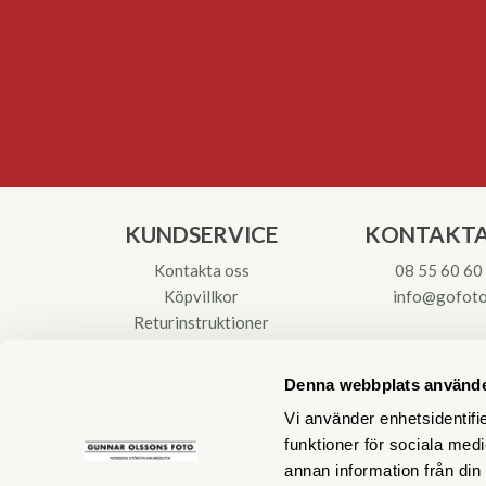
KUNDSERVICE
KONTAKTA
Kontakta oss
08 55 60 60
Köpvillkor
info@gofoto
Returinstruktioner
Att välja kikare
Org.nr: 55621
Reparationer & Service
Denna webbplats använde
Vi använder enhetsidentifie
funktioner för sociala medi
annan information från din