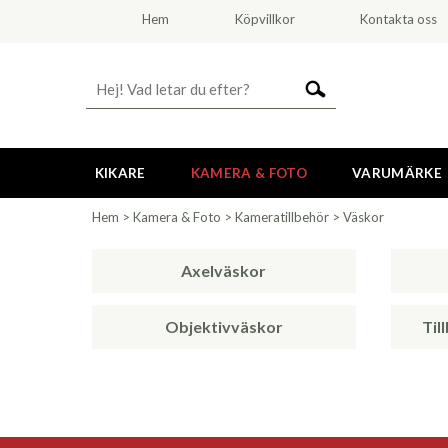
Hem
Köpvillkor
Kontakta oss
KIKARE
KAMERA & FOTO
VARUMÄRKE
Hem
>
Kamera & Foto
>
Kameratillbehör
>
Väskor
Axelväskor
Objektivväskor
Til