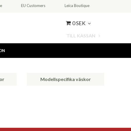
ce
EU Customers
Leica Boutique
0 SEK
TILL KASSAN
ION
or
Modellspecifika väskor