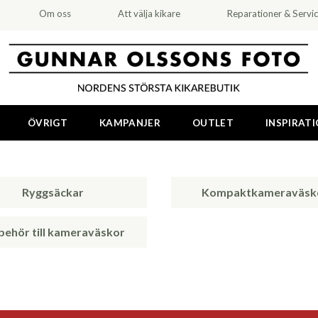
Om oss
Att välja kikare
Reparationer & Servi
ÖVRIGT
KAMPANJER
OUTLET
INSPIRAT
Ryggsäckar
Kompaktkameraväsk
lbehör till kameraväskor