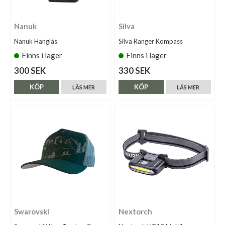
Nanuk
Silva
Nanuk Hänglås
Silva Ranger Kompass
Finns i lager
Finns i lager
300 SEK
330 SEK
KÖP
KÖP
LÄS MER
LÄS MER
Swarovski
Nextorch