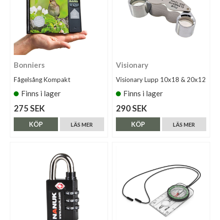
Bonniers
Visionary
Fågelsång Kompakt
Visionary Lupp 10x18 & 20x12
Finns i lager
Finns i lager
275 SEK
290 SEK
KÖP
KÖP
LÄS MER
LÄS MER