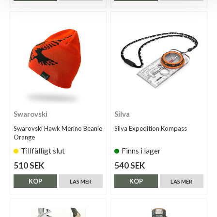
Swarovski
Silva
Swarovski Hawk Merino Beanie
Silva Expedition Kompass
Orange
Tillfälligt slut
Finns i lager
510 SEK
540 SEK
KÖP
KÖP
LÄS MER
LÄS MER