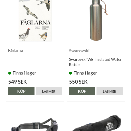
Fåglarna
Swarovski
Swarovski WB Insulated Water
Bottle
Finns i lager
Finns i lager
549 SEK
550 SEK
KÖP
KÖP
LÄS MER
LÄS MER