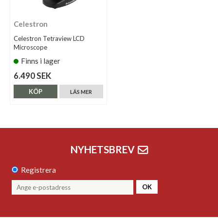
Celestron
Celestron Tetraview LCD
Microscope
Finns i lager
6.490 SEK
KÖP
LÄS MER
NYHETSBREV
Registrera
OK