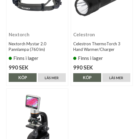
Nextorch
Celestron
Nextorch Mystar 2.0
Celestron ThermoTorch 3
Pannlampa (760 lm)
Hand Warmer/Charger
Finns i lager
Finns i lager
990 SEK
990 SEK
KÖP
KÖP
LÄS MER
LÄS MER