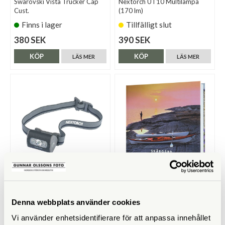
Swarovski Vista Trucker Cap
Nextorch UT10 Multilampa
Cust.
(170 lm)
Finns i lager
Tillfälligt slut
380 SEK
390 SEK
KÖP
KÖP
LÄS MER
LÄS MER
Nextorch
Skärgård / Claes Grundsten
Nextorch Trek Star Pannlampa
Denna webbplats använder cookies
(220 lm)
Vi använder enhetsidentifierare för att anpassa innehållet
Tillfälligt slut
Finns i lager