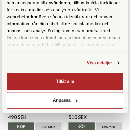
och annonserna till användarna, tillhandahålla funktioner
390 SEK
399 SEK
för sociala medier och analysera vår trafik. Vi
KÖP
KÖP
LÄS MER
LÄS MER
vidarebefordrar även sådana identifierare och annan
information från din enhet till de sociala medier och
annons- och analysföretag som vi samarbetar med.
Dessa kan i sin tur kombinera informationen med annan
information som du har tillhandahållit eller som de har
samlat in när du har använt deras tjänster.
Visa detaljer
Tillåt alla
Leica
Swarovski
Leica Paraply
Swarovski Hawk Merino Beanie
Anpassa
Green
Tillfälligt slut
Tillfälligt slut
490 SEK
510 SEK
KÖP
KÖP
LÄS MER
LÄS MER