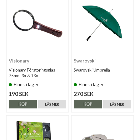
Visionary
Swarovski
Visionary Förstoringsglas
Swarovski Umbrella
75mm 3x & 13x
Finns i lager
Finns i lager
190 SEK
270 SEK
KÖP
KÖP
LÄS MER
LÄS MER