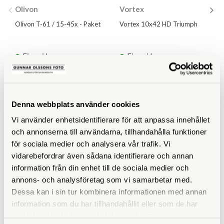
Olivon
Vortex
Olivon T-61 / 15-45x - Paket
Vortex 10x42 HD Triumph
Finns i lager
Finns i lager
1.990 SEK
1.735 SEK
2.385 SEK
KÖP
KÖP
LÄS MER
LÄS MER
Denna webbplats använder cookies
Vi använder enhetsidentifierare för att anpassa innehållet
och annonserna till användarna, tillhandahålla funktioner
för sociala medier och analysera vår trafik. Vi
vidarebefordrar även sådana identifierare och annan
information från din enhet till de sociala medier och
annons- och analysföretag som vi samarbetar med.
Dessa kan i sin tur kombinera informationen med annan
information som du har tillhandahållit eller som de har
samlat in när du har använt deras tjänster.