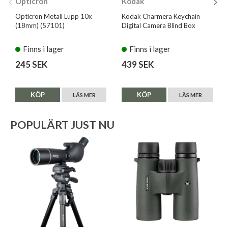
Opticron
Kodak
Opticron Metall Lupp 10x
Kodak Charmera Keychain
(18mm) (57101)
Digital Camera Blind Box
Finns i lager
Finns i lager
245 SEK
439 SEK
KÖP
KÖP
LÄS MER
LÄS MER
POPULÄRT JUST NU