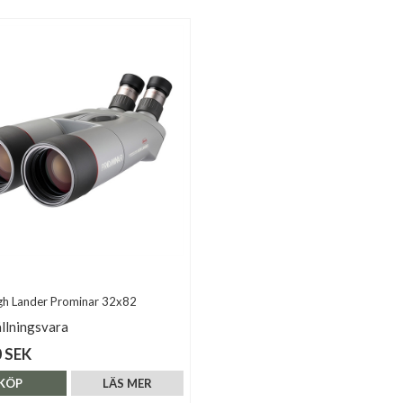
gh Lander Prominar 32x82
llningsvara
 SEK
KÖP
LÄS MER