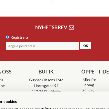
NYHETSBREV
Registrera
OK
 OSS
BUTIK
ÖPPETTID
Mån-fre
 50
Gunnar Olssons Foto
Lördag
.se
Hornsgatan 91
Söndag
117 26 Stockholm
Avvikande öpp
3-0137
r cookies