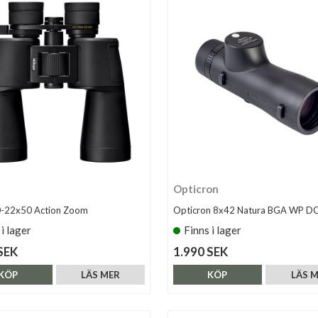
Opticron
0-22x50 Action Zoom
Opticron 8x42 Natura BGA WP D
 i lager
Finns i lager
SEK
1.990 SEK
KÖP
LÄS MER
KÖP
LÄS 