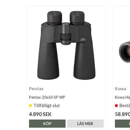
Pentax
Kowa
Pentax 20x60 SP WP
Kowa Hi
Tillfälligt slut
Bestä
4.890 SEK
58.890
KÖP
LÄS MER