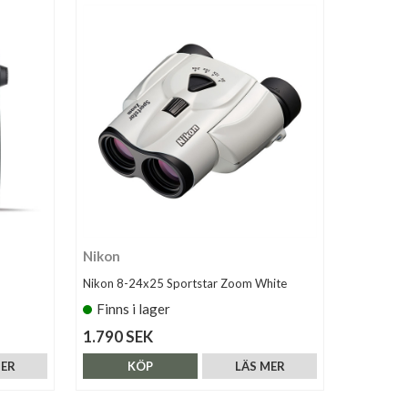
Nikon
Nikon 8-24x25 Sportstar Zoom White
Finns i lager
1.790 SEK
MER
KÖP
LÄS MER