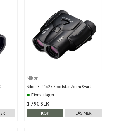
Nikon
C
Nikon 8-24x25 Sportstar Zoom Svart
Finns i lager
1.790 SEK
MER
KÖP
LÄS MER