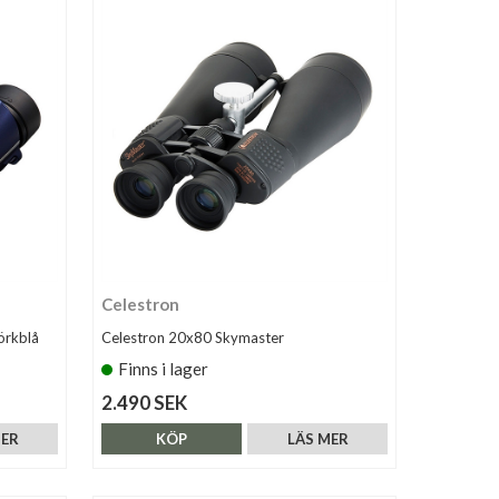
Celestron
örkblå
Celestron 20x80 Skymaster
Finns i lager
2.490 SEK
MER
KÖP
LÄS MER