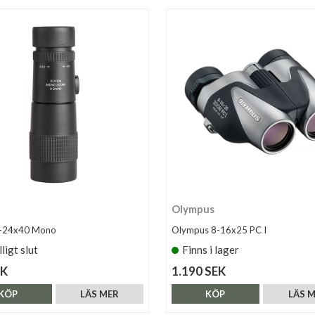
Olympus
8-24x40 Mono
Olympus 8-16x25 PC I
lligt slut
Finns i lager
EK
1.190 SEK
KÖP
LÄS MER
KÖP
LÄS 