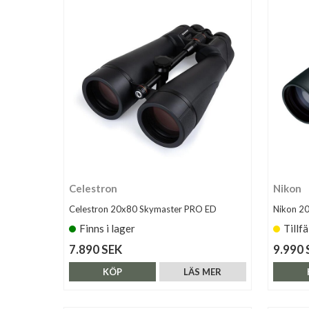
Celestron
Nikon
Celestron 20x80 Skymaster PRO ED
Nikon 2
Finns i lager
Tillfä
7.890 SEK
9.990 
KÖP
LÄS MER