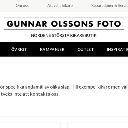
Om oss
Att välja kikare
Reparationer & Servi
ÖVRIGT
KAMPANJER
OUTLET
INSPIRAT
ör specifika ändamål av olika slag. Till exempel kikare med väl
 tveka inte att
kontakta oss
.