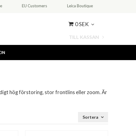
ce
EU Customers
Leica Boutique
0 SEK
TILL KASSAN
ION
digt hög förstoring, stor frontlins eller zoom. Är
Sortera