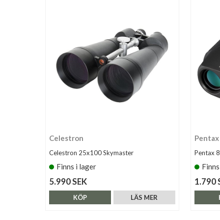
Celestron
Pentax
Celestron 25x100 Skymaster
Pentax 
Finns i lager
Finns
5.990 SEK
1.790 
KÖP
LÄS MER