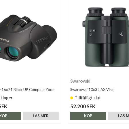
Swarovski
8-16x21 Black UP Compact Zoom
Swarovski 10x32 AX Visio
 i lager
Tillfälligt slut
SEK
52.200 SEK
KÖP
LÄS MER
KÖP
LÄS 