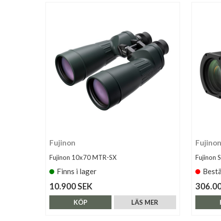
Fujinon
Fujino
Fujinon 10x70 MTR-SX
Fujinon 
Finns i lager
Bestä
10.900 SEK
306.0
KÖP
LÄS MER