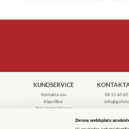
KUNDSERVICE
KONTAKTA
Kontakta oss
08 55 60 60
Köpvillkor
info@gofoto
Returinstruktioner
Att välja kikare
Org.nr: 55621
Denna webbplats använde
Reparationer & Service