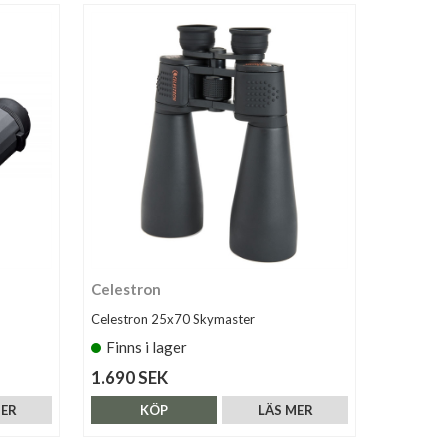
Celestron
Celestron 25x70 Skymaster
Finns i lager
1.690 SEK
MER
KÖP
LÄS MER