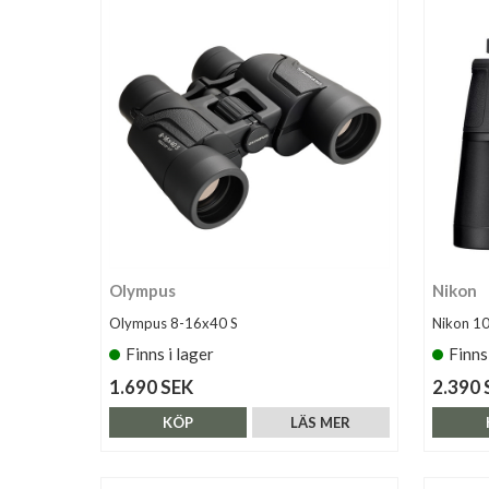
Olympus
Nikon
Olympus 8-16x40 S
Nikon 1
Finns i lager
Finns
1.690 SEK
2.390 
KÖP
LÄS MER