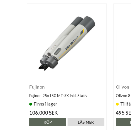
Fujinon
Olivon
Fujinon 25x150 MT-SX Inkl. Stativ
Olivon 
Finns i lager
Tillfä
106.000 SEK
495 S
KÖP
LÄS MER