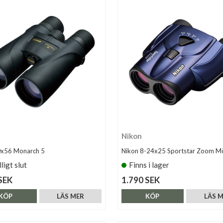
Nikon
0x56 Monarch 5
Nikon 8-24x25 Sportstar Zoom M
lligt slut
Finns i lager
SEK
1.790 SEK
KÖP
LÄS MER
KÖP
LÄS 