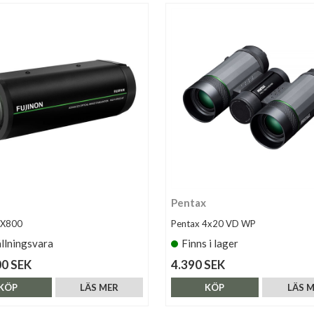
n
Pentax
SX800
Pentax 4x20 VD WP
llningsvara
Finns i lager
00 SEK
4.390 SEK
KÖP
LÄS MER
KÖP
LÄS 