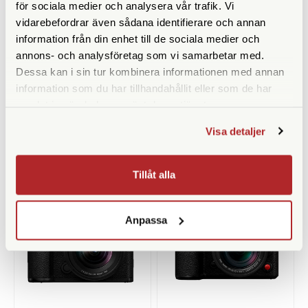
för sociala medier och analysera vår trafik. Vi
vidarebefordrar även sådana identifierare och annan
Panasonic
Panasonic
information från din enhet till de sociala medier och
annons- och analysföretag som vi samarbetar med.
Panasonic Lumix G9II + 12-
Panasonic Lumix S5 II + 20-
60/2,8-4,0 (Demoexemplar)
60/3,5-5,6
Dessa kan i sin tur kombinera informationen med annan
Finns i lager
Tillfälligt slut
information som du har tillhandahållit eller som de har
samlat in när du har använt deras tjänster.
23.990 SEK
27.900 SEK
29.990 SEK
Visa detaljer
KÖP
KÖP
LÄS MER
LÄS MER
Tillåt alla
Anpassa