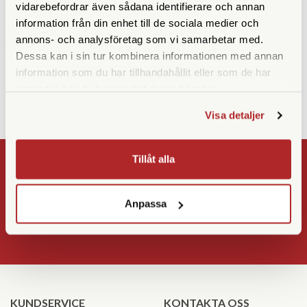
vidarebefordrar även sådana identifierare och annan
ÅNGRAT KÖP INNAN
information från din enhet till de sociala medier och
annons- och analysföretag som vi samarbetar med.
LEVERANS
Dessa kan i sin tur kombinera informationen med annan
information som du har tillhandahållit eller som de har
Om du ångrat du ditt köp och ännu inte fått information om
samlat in när du har använt deras tjänster.
att din beställning är på väg kan du fylla i
detta formulär
.
Visa detaljer
Tillåt alla
NYHETSBREV
Registrera
Anpassa
OK
KUNDSERVICE
KONTAKTA OSS