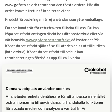
www.gofoto.se och returnerar den första ordern. När din
order kommit i retur så krediterar vi den.
Produktförpackningen får ej användas som ytteremballage.
Du som kund står för returfrakten tillbaka till oss. Du kan
köpa returfrakt antingen direkt hos ditt postombud eller via
vår hemsida,
www.gofoto.se/returfrakt
, då kostar det 99:-.
Köper du returfrakt själv så se till att den delas ut till butiken
(inte ombud). Köper du returfrakt till ombud kan
returhanteringen fördröjas upp till ca 1 vecka.
Köper du frakten direkt hos ombudet ska försändelsen
adresseras till:
Gunnar Olssons Foto AB
Hornsgatan 91
Denna webbplats använder cookies
11726 STOCKHOLM
Vi använder enhetsidentifierare för att anpassa innehållet
Vill du hellre komma in till vår butik och göra din retur går det
och annonserna till användarna, tillhandahålla funktioner
också bra.
för sociala medier och analysera vår trafik. Vi