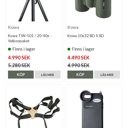
Kowa
Kowa
Kowa TSN-501 / 20-40x -
Kowa 10x32 BD II XD
Velbonpaket
Finns i lager
Finns i lager
4.990 SEK
4.490 SEK
5.280 SEK
4.990 SEK
KÖP
KÖP
LÄS MER
LÄS MER