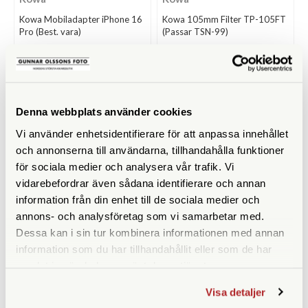
Kowa Mobiladapter iPhone 16
Kowa 105mm Filter TP-105FT
Pro (Best. vara)
(Passar TSN-99)
Beställningsvara
Finns i lager
1.690 SEK
2.690 SEK
KÖP
KÖP
LÄS MER
LÄS MER
Denna webbplats använder cookies
Vi använder enhetsidentifierare för att anpassa innehållet
och annonserna till användarna, tillhandahålla funktioner
för sociala medier och analysera vår trafik. Vi
vidarebefordrar även sådana identifierare och annan
information från din enhet till de sociala medier och
annons- och analysföretag som vi samarbetar med.
Dessa kan i sin tur kombinera informationen med annan
information som du har tillhandahållit eller som de har
Kowa
Kowa
samlat in när du har använt deras tjänster.
Kowa TSN-99A Allvädersväska
Kowa Mobiladapter Ring TSN-
Visa detaljer
Neopren
AR500A