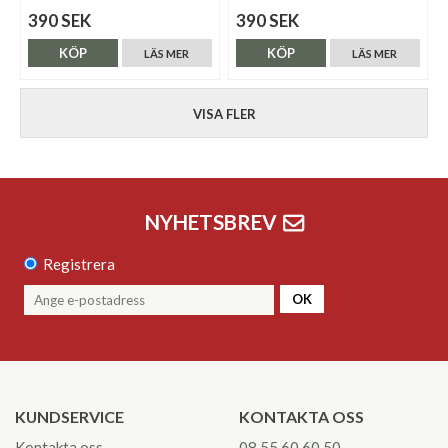
390 SEK
390 SEK
KÖP
KÖP
LÄS MER
LÄS MER
VISA FLER
NYHETSBREV
Registrera
OK
KUNDSERVICE
KONTAKTA OSS
Kontakta oss
08 55 60 60 50