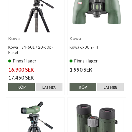
Kowa
Kowa
Kowa TSN-601 / 20-60x -
Kowa 6x30 YF II
Paket
Finns i lager
Finns i lager
16.900 SEK
1.990 SEK
17.450 SEK
KÖP
KÖP
LÄS MER
LÄS MER