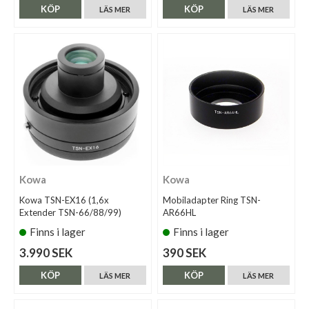
KÖP
KÖP
LÄS MER
LÄS MER
Kowa
Kowa
Kowa TSN-EX16 (1,6x
Mobiladapter Ring TSN-
Extender TSN-66/88/99)
AR66HL
Finns i lager
Finns i lager
3.990 SEK
390 SEK
KÖP
KÖP
LÄS MER
LÄS MER