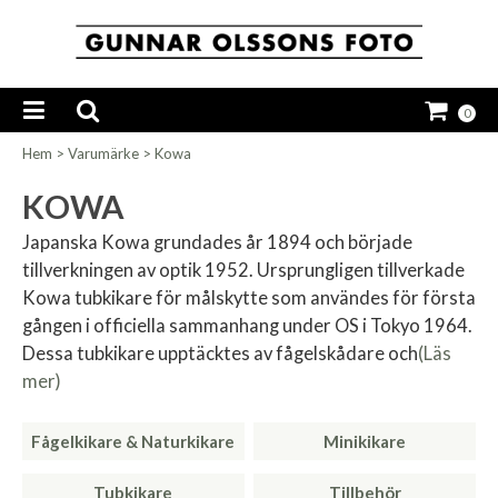
0
Hem
>
Varumärke
>
Kowa
KOWA
Japanska Kowa grundades år 1894 och började
tillverkningen av optik 1952. Ursprungligen tillverkade
Kowa tubkikare för målskytte som användes för första
gången i officiella sammanhang under OS i Tokyo 1964.
Dessa tubkikare upptäcktes av fågelskådare och
(Läs
mer)
Fågelkikare & Naturkikare
Minikikare
Tubkikare
Tillbehör