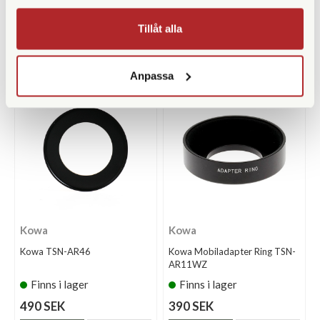
Finns i lager
Finns i lager
Tillåt alla
2.890 SEK
390 SEK
KÖP
KÖP
LÄS MER
LÄS MER
Anpassa
Kowa
Kowa
Kowa TSN-AR46
Kowa Mobiladapter Ring TSN-
AR11WZ
Finns i lager
Finns i lager
490 SEK
390 SEK