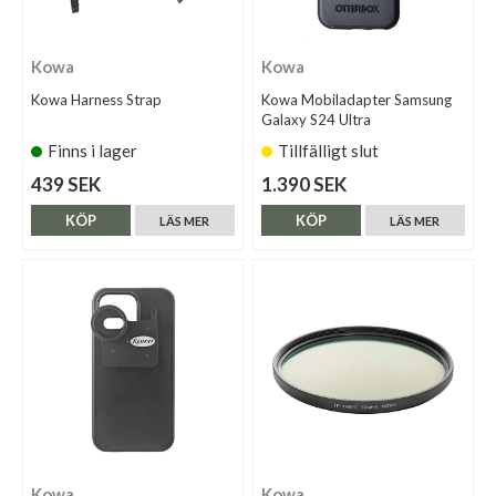
Kowa
Kowa
Kowa Harness Strap
Kowa Mobiladapter Samsung
Galaxy S24 Ultra
Finns i lager
Tillfälligt slut
439 SEK
1.390 SEK
KÖP
KÖP
LÄS MER
LÄS MER
Kowa
Kowa