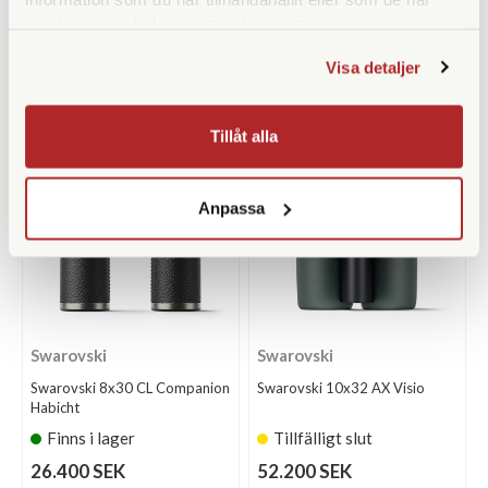
Finns i lager
Finns i lager
samlat in när du har använt deras tjänster.
40.100 SEK
26.700 SEK
Visa detaljer
KÖP
KÖP
LÄS MER
LÄS MER
Tillåt alla
Anpassa
Swarovski
Swarovski
Swarovski 8x30 CL Companion
Swarovski 10x32 AX Visio
Habicht
Finns i lager
Tillfälligt slut
26.400 SEK
52.200 SEK