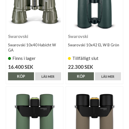
Swarovski
Swarovski
Swarovski 10x40 Habicht W
Swarovski 10x42 EL W B Grön
GA
Finns i lager
Tillfälligt slut
16.400 SEK
22.300 SEK
KÖP
KÖP
LÄS MER
LÄS MER