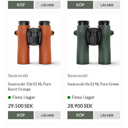
KÖP
KÖP
LÄS MER
LÄS MER
Swarovski
Swarovski
Swarovski 10x32 NL Pure
Swarovski 8x32 NL Pure Green
Burnt Orange
Finns i lager
Finns i lager
29.500 SEK
28.900 SEK
KÖP
KÖP
LÄS MER
LÄS MER