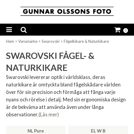
0
Hem
>
Varumärke
>
Swarovski
>
Fågelkikare & Naturkikare
SWAROVSKI FÅGEL- &
NATURKIKARE
Swarovski levererar optik i världsklass, deras
naturkikare är omtyckta bland fågelskådare världen
över för sin precision och förmåga att fånga varje
nyans och rörelse i detalj. Med sin ergonomiska design
är de bekväma att använda även under långa
observationer.
(Läs mer)
NL Pure
EL W B