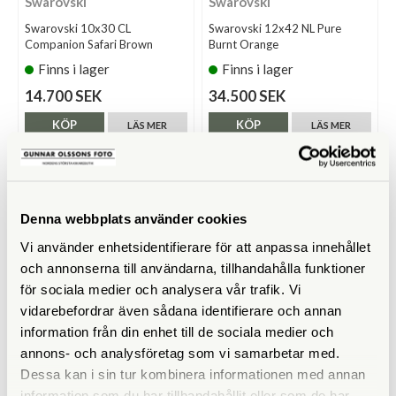
Swarovski
Swarovski
Swarovski 10x30 CL
Swarovski 12x42 NL Pure
Companion Safari Brown
Burnt Orange
Finns i lager
Finns i lager
14.700 SEK
34.500 SEK
KÖP
KÖP
LÄS MER
LÄS MER
Denna webbplats använder cookies
Vi använder enhetsidentifierare för att anpassa innehållet
och annonserna till användarna, tillhandahålla funktioner
för sociala medier och analysera vår trafik. Vi
vidarebefordrar även sådana identifierare och annan
information från din enhet till de sociala medier och
Swarovski
Swarovski
annons- och analysföretag som vi samarbetar med.
Swarovski 10x52 NL Pure
Swarovski 10x30 CL
Dessa kan i sin tur kombinera informationen med annan
Companion Habicht
information som du har tillhandahållit eller som de har