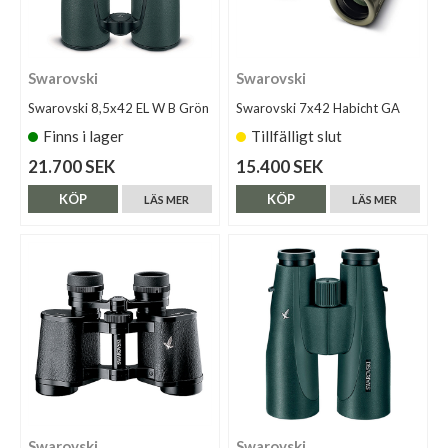
Swarovski
Swarovski
Swarovski 8,5x42 EL W B Grön
Swarovski 7x42 Habicht GA
Finns i lager
Tillfälligt slut
21.700 SEK
15.400 SEK
KÖP
KÖP
LÄS MER
LÄS MER
Swarovski
Swarovski