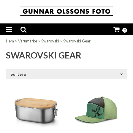
0
Hem
>
Varumärke
>
Swarovski
>
Swarovski Gear
SWAROVSKI GEAR
Sortera