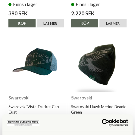
Finns i lager
Finns i lager
390 SEK
2.220 SEK
KÖP
KÖP
LÄS MER
LÄS MER
Swarovski
Swarovski
Swarovski Vista Trucker Cap
Swarovski Hawk Merino Beanie
Cust.
Green
Finns i lager
Tillfälligt slut
380 SEK
510 SEK