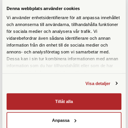
KÖP
KÖP
LÄS MER
LÄS MER
Denna webbplats använder cookies
Vi använder enhetsidentifierare för att anpassa innehållet
och annonserna till användarna, tillhandahålla funktioner
för sociala medier och analysera vår trafik. Vi
vidarebefordrar även sådana identifierare och annan
information från din enhet till de sociala medier och
annons- och analysföretag som vi samarbetar med.
Dessa kan i sin tur kombinera informationen med annan
information som du har tillhandahållit eller som de har
samlat in när du har använt deras tjänster.
Swarovski
Swarovski
Visa detaljer
Swarovski Hawk Merino Beanie
Swarovski Umbrella
Orange
Tillfälligt slut
Finns i lager
Tillåt alla
510 SEK
270 SEK
KÖP
KÖP
LÄS MER
LÄS MER
Anpassa