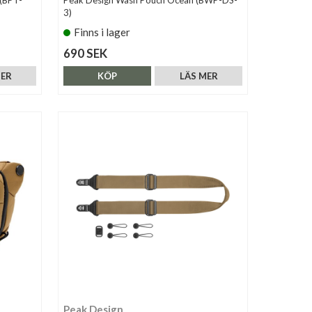
(BPT-
Peak Design Wash Pouch Ocean (BWP-DS-
3)
Finns i lager
690 SEK
MER
KÖP
LÄS MER
Peak Design