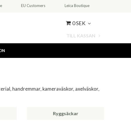
ce
EU Customers
Leica Boutique
0 SEK
TILL KASSAN
ION
terial, handremmar, kameraväskor, axelväskor,
Ryggsäckar