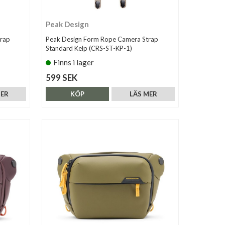
Peak Design
rap
Peak Design Form Rope Camera Strap
Standard Kelp (CRS-ST-KP-1)
Finns i lager
599 SEK
MER
KÖP
LÄS MER