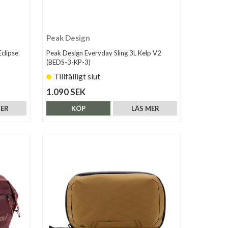
Peak Design
clipse
Peak Design Everyday Sling 3L Kelp V2
(BEDS-3-KP-3)
Tillfälligt slut
1.090 SEK
MER
KÖP
LÄS MER