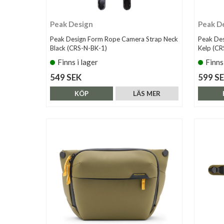
Peak Design
Peak D
Peak Design Form Rope Camera Strap Neck
Peak De
Black (CRS-N-BK-1)
Kelp (CR
Finns i lager
Finns
549 SEK
599 S
KÖP
LÄS MER