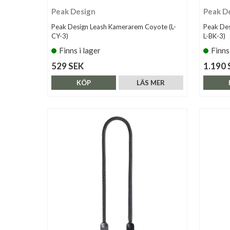
Peak Design
Peak D
Peak Design Leash Kamerarem Coyote (L-
Peak Des
CY-3)
L-BK-3)
Finns i lager
Finns
529 SEK
1.190 
KÖP
LÄS MER