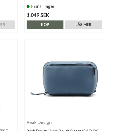
Finns i lager
1.049 SEK
MER
KÖP
LÄS MER
Peak Design