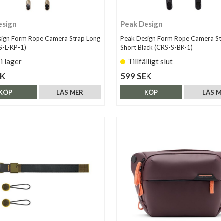
esign
Peak Design
sign Form Rope Camera Strap Long
Peak Design Form Rope Camera St
S-L-KP-1)
Short Black (CRS-S-BK-1)
 i lager
Tillfälligt slut
EK
599 SEK
KÖP
LÄS MER
KÖP
LÄS 