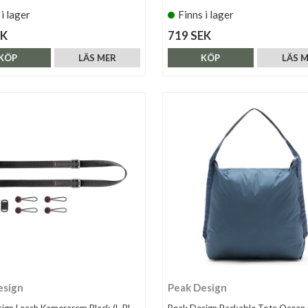
 i lager
Finns i lager
EK
719 SEK
KÖP
LÄS MER
KÖP
LÄS 
esign
Peak Design