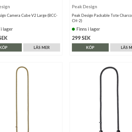
esign
Peak Design
ign Camera Cube V2 Large (BCC-
Peak Design Packable Tote Charco
CH-2)
 i lager
Finns i lager
SEK
299 SEK
KÖP
LÄS MER
KÖP
LÄS 