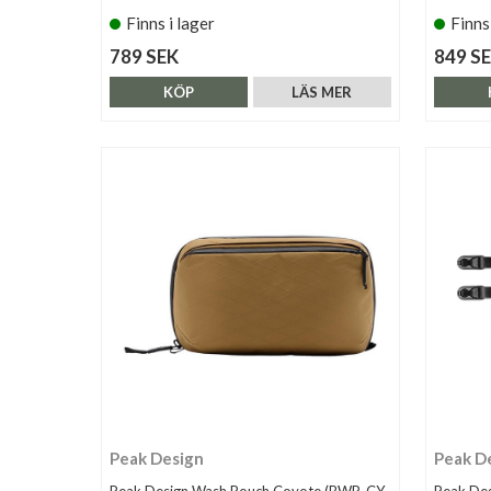
Finns i lager
Finns
789 SEK
849 S
KÖP
LÄS MER
Peak Design
Peak D