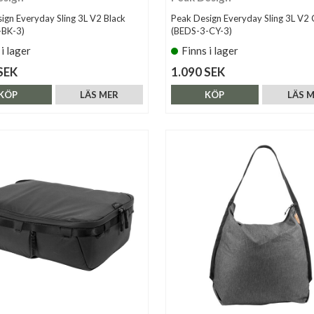
ign Everyday Sling 3L V2 Black
Peak Design Everyday Sling 3L V2
-BK-3)
(BEDS-3-CY-3)
 i lager
Finns i lager
SEK
1.090 SEK
KÖP
LÄS MER
KÖP
LÄS 