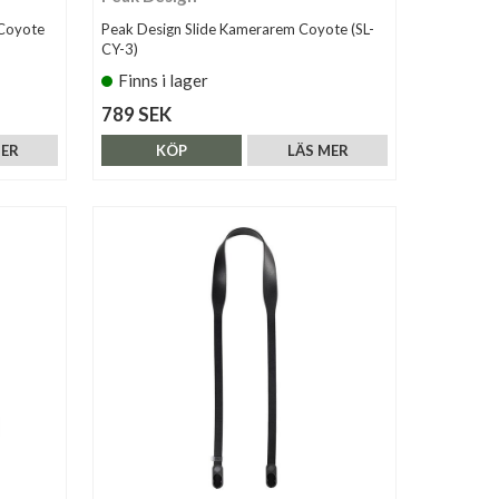
 Coyote
Peak Design Slide Kamerarem Coyote (SL-
CY-3)
Finns i lager
789 SEK
MER
KÖP
LÄS MER