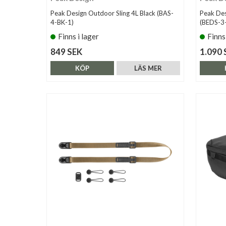
Peak Design Outdoor Sling 4L Black (BAS-
Peak Des
4-BK-1)
(BEDS-3
Finns i lager
Finns
849 SEK
1.090 
KÖP
LÄS MER