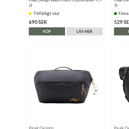
Peak Design Wash Pouch Coyote (BWP-CY-
Peak Des
2)
3)
Tillfälligt slut
Finns
690 SEK
529 S
KÖP
LÄS MER
Peak Design
Peak D