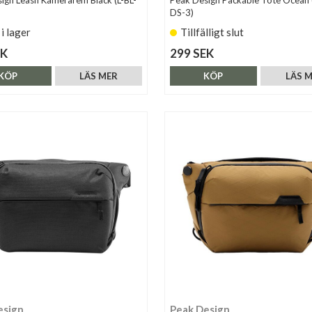
ign Leash Kamerarem Black (L-BL-
Peak Design Packable Tote Ocean 
DS-3)
 i lager
Tillfälligt slut
EK
299 SEK
KÖP
LÄS MER
KÖP
LÄS 
esign
Peak Design