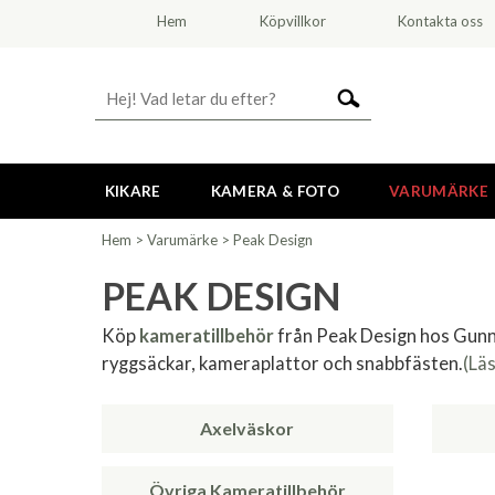
Hem
Köpvillkor
Kontakta oss
KIKARE
KAMERA & FOTO
VARUMÄRKE
Hem
>
Varumärke
>
Peak Design
PEAK DESIGN
Köp
kameratillbehör
från Peak Design hos Gunn
ryggsäckar, kameraplattor och snabbfästen.
(Lä
Axelväskor
Övriga Kameratillbehör