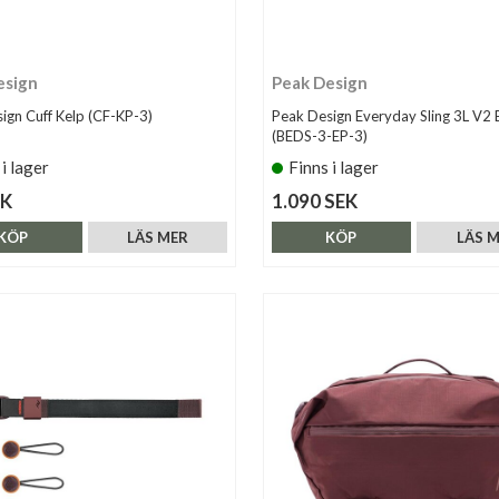
esign
Peak Design
ign Cuff Kelp (CF-KP-3)
Peak Design Everyday Sling 3L V2 E
(BEDS-3-EP-3)
 i lager
Finns i lager
EK
1.090 SEK
KÖP
LÄS MER
KÖP
LÄS 