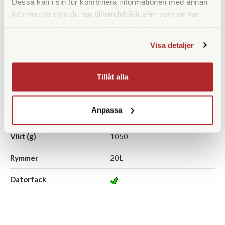
Dessa kan i sin tur kombinera informationen med annan
KÖP
KÖP
LÄS MER
LÄS MER
information som du har tillhandahållit eller som de har
samlat in när du har använt deras tjänster.
Visa detaljer
SPECIFIKATIONER
Tillåt alla
Yttermått (cm)
460 x 380 x 170
Anpassa
Innermått (cm)
150 x 380 x 320
Vikt (g)
1050
Rymmer
20L
Datorfack