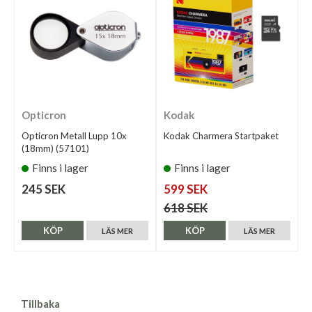
Opticron
Kodak
Opticron Metall Lupp 10x
Kodak Charmera Startpaket
(18mm) (57101)
Finns i lager
Finns i lager
245 SEK
599 SEK
618 SEK
KÖP
KÖP
LÄS MER
LÄS MER
Tillbaka