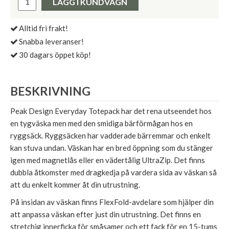
LÄGG I KUNDVAGN
Alltid fri frakt!
Snabba leveranser!
30 dagars öppet köp!
BESKRIVNING
Peak Design Everyday Totepack har det rena utseendet hos
en tygväska men med den smidiga bärförmågan hos en
ryggsäck. Ryggsäcken har vadderade bärremmar och enkelt
kan stuva undan. Väskan har en bred öppning som du stänger
igen med magnetlås eller en vädertålig UltraZip. Det finns
dubbla åtkomster med dragkedja på vardera sida av väskan så
att du enkelt kommer åt din utrustning.
På insidan av väskan finns FlexFold-avdelare som hjälper din
att anpassa väskan efter just din utrustning. Det finns en
stretchig innerficka för småsamer och ett fack för en 15-tums