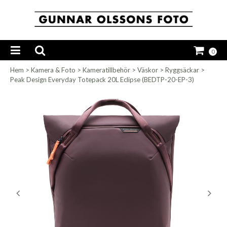
0
Hem
>
Kamera & Foto
>
Kameratillbehör
>
Väskor
>
Ryggsäckar
>
Peak Design Everyday Totepack 20L Eclipse (BEDTP-20-EP-3)