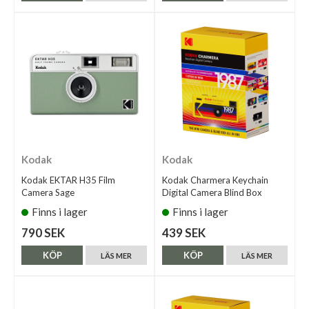
Kodak
Kodak
Kodak EKTAR H35 Film
Kodak Charmera Keychain
Camera Sage
Digital Camera Blind Box
Finns i lager
Finns i lager
790 SEK
439 SEK
KÖP
KÖP
LÄS MER
LÄS MER