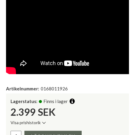
Artikelnummer:
0168011926
Lagerstatus:
Finns i lager
2.399
SEK
Visa prishistorik
Lägsta pris de senaste 30 dagarna:
Pris: