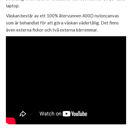
laptop.
Väskan består av ett 100% återvunnen 400D nyloncanvas
som är behandlat för att göra väskan vädertålig. Det finns
även externa fickor och två externa bärremmar.