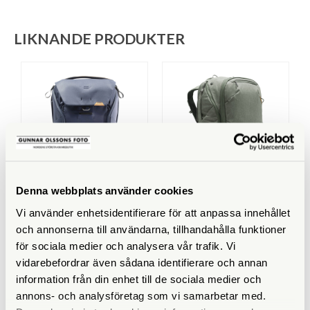
LIKNANDE PRODUKTER
Denna webbplats använder cookies
Peak Design
Peak Design
Vi använder enhetsidentifierare för att anpassa innehållet
Peak Design Everyday
Peak Design Travel
Backpack 30L v2 Midnight
Backpack 45L Sage (BTR-
och annonserna till användarna, tillhandahålla funktioner
(BEDB-30-MN-2)
45-SG-1)
för sociala medier och analysera vår trafik. Vi
Finns i lager
Finns i lager
vidarebefordrar även sådana identifierare och annan
3.790 SEK
2.890 SEK
information från din enhet till de sociala medier och
annons- och analysföretag som vi samarbetar med.
3.790 SEK