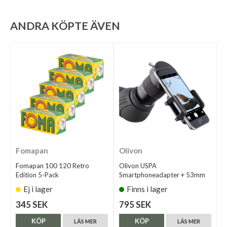
ANDRA KÖPTE ÄVEN
Fomapan
Olivon
Fomapan 100 120 Retro
Olivon USPA
Edition 5-Pack
Smartphoneadapter + 53mm
Ej i lager
Finns i lager
345 SEK
795 SEK
KÖP
KÖP
LÄS MER
LÄS MER