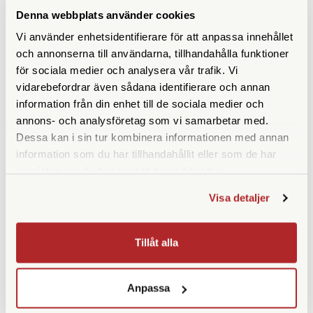
Magnipro
Fujinon
Denna webbplats använder cookies
Magnipro 7x30 XMC Svart
Fujinon 7x50 FMTRC-SX2
Vi använder enhetsidentifierare för att anpassa innehållet
och annonserna till användarna, tillhandahålla funktioner
Finns i lager
Tillfälligt slut
för sociala medier och analysera vår trafik. Vi
2.400 SEK
10.990 SEK
vidarebefordrar även sådana identifierare och annan
KÖP
KÖP
LÄS MER
LÄS MER
information från din enhet till de sociala medier och
annons- och analysföretag som vi samarbetar med.
Dessa kan i sin tur kombinera informationen med annan
information som du har tillhandahållit eller som de har
samlat in när du har använt deras tjänster.
Visa detaljer
Tillåt alla
Steiner
Steiner
Anpassa
Steiner 7x50 Commander
Steiner 7x50 Navigator
Compass #23460020
Compass (23430920)