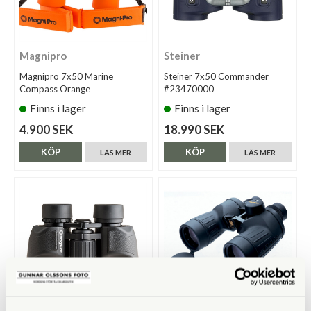
Magnipro
Steiner
Magnipro 7x50 Marine
Steiner 7x50 Commander
Compass Orange
#23470000
Finns i lager
Finns i lager
4.900 SEK
18.990 SEK
KÖP
KÖP
LÄS MER
LÄS MER