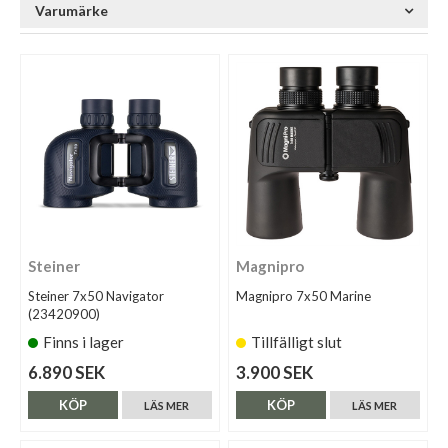
Varumärke
Steiner
Magnipro
Steiner 7x50 Navigator
Magnipro 7x50 Marine
(23420900)
Finns i lager
Tillfälligt slut
6.890 SEK
3.900 SEK
KÖP
KÖP
LÄS MER
LÄS MER