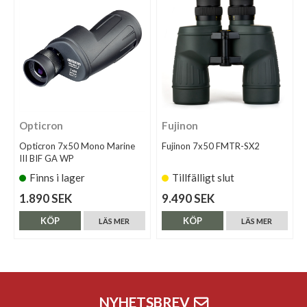
Opticron
Fujinon
Opticron 7x50 Mono Marine
Fujinon 7x50 FMTR-SX2
III BIF GA WP
Finns i lager
Tillfälligt slut
1.890 SEK
9.490 SEK
KÖP
KÖP
LÄS MER
LÄS MER
NYHETSBREV