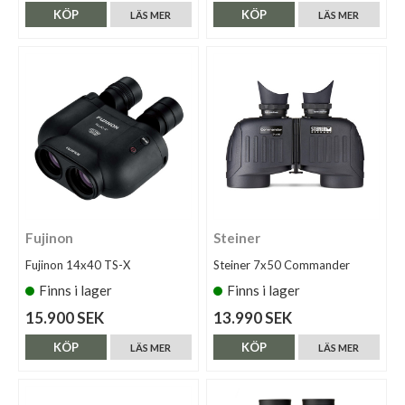
KÖP
KÖP
LÄS MER
LÄS MER
Fujinon
Steiner
Fujinon 14x40 TS-X
Steiner 7x50 Commander
Finns i lager
Finns i lager
15.900 SEK
13.990 SEK
KÖP
KÖP
LÄS MER
LÄS MER