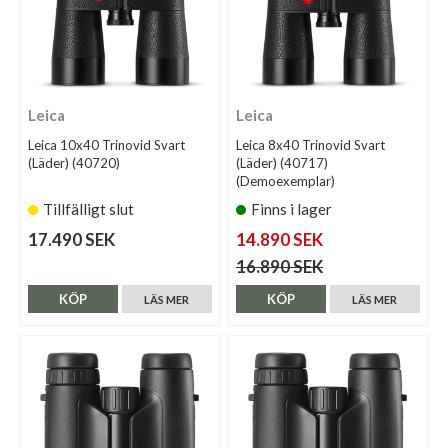
Leica
Leica
Leica 10x40 Trinovid Svart
Leica 8x40 Trinovid Svart
(Läder) (40720)
(Läder) (40717)
(Demoexemplar)
Tillfälligt slut
Finns i lager
17.490 SEK
14.890 SEK
16.890 SEK
KÖP
KÖP
LÄS MER
LÄS MER