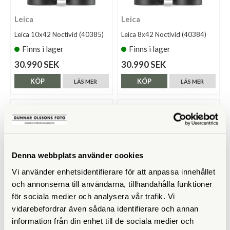
Leica
Leica
Leica 10x42 Noctivid (40385)
Leica 8x42 Noctivid (40384)
Finns i lager
Finns i lager
30.990 SEK
30.990 SEK
KÖP
KÖP
LÄS MER
LÄS MER
Denna webbplats använder cookies
Vi använder enhetsidentifierare för att anpassa innehållet
och annonserna till användarna, tillhandahålla funktioner
för sociala medier och analysera vår trafik. Vi
Leica
Leica
vidarebefordrar även sådana identifierare och annan
information från din enhet till de sociala medier och
Leica 10x42 Trinovid HD
Leica 8x42 Trinovid HD