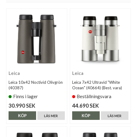
Leica
Leica
Leica 10x42 Noctivid Olivgrön
Leica 7x42 Ultravid "White
(40387)
Ocean" (40664) (Best. vara)
Finns i lager
Beställningsvara
30.990 SEK
44.690 SEK
KÖP
KÖP
LÄS MER
LÄS MER