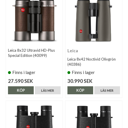
Leica 8x32 Ultravid HD-Plus
Leica
Special Edition (40099)
Leica 8x42 Noctivid Olivgrön
(40386)
Finns i lager
Finns i lager
27.590 SEK
30.990 SEK
KÖP
KÖP
LÄS MER
LÄS MER