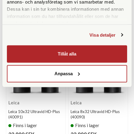
(40319)
(40318)
annons- och analysföretag som vi samarbetar med.
Dessa kan i sin tur kombinera informationen med annan
Finns i lager
Finns i lager
information som du har tillhandahållit eller som de har
13.990 SEK
13.990 SEK
samlat in när du har använt deras tjänster.
KÖP
KÖP
LÄS MER
LÄS MER
Visa detaljer
Tillåt alla
Anpassa
Leica
Leica
Leica 10x32 Ultravid HD-Plus
Leica 8x32 Ultravid HD-Plus
(40091)
(40090)
Finns i lager
Finns i lager