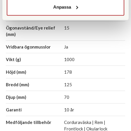
Fokuseringstyp
Centrumfokus
Anpassa
Prismatyp
Takkant
Ögonavstånd/Eye relief
15
(mm)
Vridbara ögonmusslor
Ja
Vikt (g)
1000
Höjd (mm)
178
Bredd (mm)
125
Djup (mm)
70
Garanti
10 år
Medföljande tillbehör
Corduraväska | Rem |
Frontlock | Okularlock