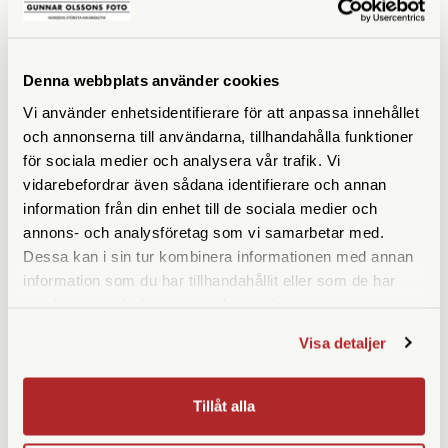
Denna webbplats använder cookies
SPECIFIKATIONER
Vi använder enhetsidentifierare för att anpassa innehållet
och annonserna till användarna, tillhandahålla funktioner
Förstoring
10x
för sociala medier och analysera vår trafik. Vi
vidarebefordrar även sådana identifierare och annan
Frontlinsdiameter (mm)
50
information från din enhet till de sociala medier och
annons- och analysföretag som vi samarbetar med.
Utträdespupill (mm)
5
Dessa kan i sin tur kombinera informationen med annan
information som du har tillhandahållit eller som de har
Synfält (º)
6,7
samlat in när du har använt deras tjänster.
Synfält på 1000 m
117
Visa detaljer
Närgräns (m)
3,3
Tillåt alla
Vattentät
Ja