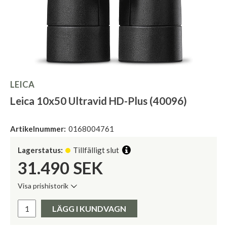
LEICA
Leica 10x50 Ultravid HD-Plus (40096)
Artikelnummer:
0168004761
Lagerstatus:
Tillfälligt slut
31.490
SEK
Visa prishistorik
Lägsta pris de senaste 30 dagarna:
Pris:
LÄGG I KUNDVAGN