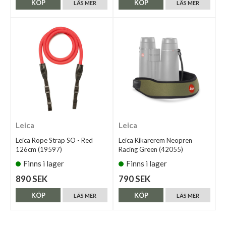
KÖP
KÖP
LÄS MER
LÄS MER
Leica
Leica
Leica Rope Strap SO - Red
Leica Kikarerem Neopren
126cm (19597)
Racing Green (42055)
Finns i lager
Finns i lager
890 SEK
790 SEK
KÖP
KÖP
LÄS MER
LÄS MER