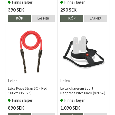
Finns i lager
Finns i lager
390 SEK
290 SEK
KÖP
KÖP
LÄS MER
LÄS MER
Leica
Leica
Leica Rope Strap SO - Red
Leica Kikarerem Sport
100cm (19596)
Neoprene Pitch Black (42056)
Finns i lager
Finns i lager
890 SEK
1.090 SEK