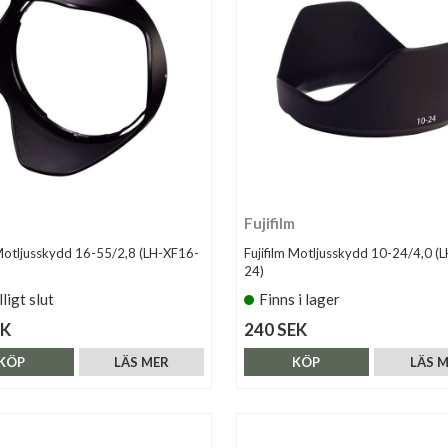
Fujifilm
 Motljusskydd 16-55/2,8 (LH-XF16-
Fujifilm Motljusskydd 10-24/4,0 (
24)
lligt slut
Finns i lager
EK
240 SEK
KÖP
LÄS MER
KÖP
LÄS 