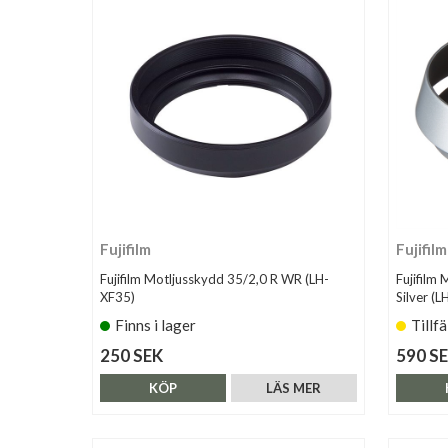
Fujifilm
Fujifilm
Fujifilm Motljusskydd 35/2,0 R WR (LH-
Fujifilm
XF35)
Silver (
Finns i lager
Tillfä
250 SEK
590 S
KÖP
LÄS MER