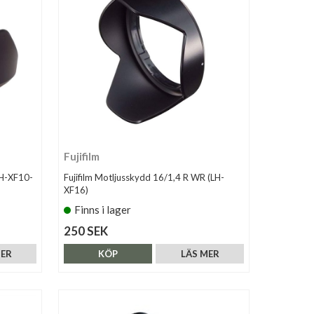
Fujifilm
LH-XF10-
Fujifilm Motljusskydd 16/1,4 R WR (LH-
XF16)
Finns i lager
250 SEK
MER
KÖP
LÄS MER