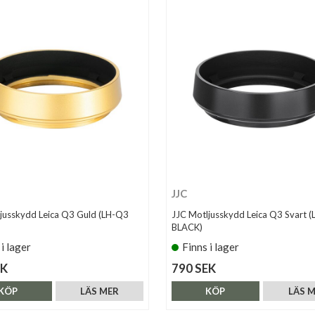
JJC
jusskydd Leica Q3 Guld (LH-Q3
JJC Motljusskydd Leica Q3 Svart 
BLACK)
 i lager
Finns i lager
EK
790 SEK
KÖP
LÄS MER
KÖP
LÄS 