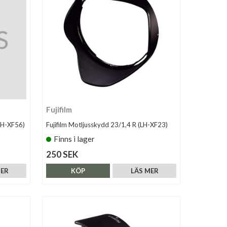
Fujifilm
LH-XF56)
Fujifilm Motljusskydd 23/1,4 R (LH-XF23)
Finns i lager
250 SEK
MER
KÖP
LÄS MER