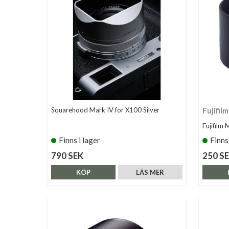
Squarehood Mark IV for X100 Silver
Fujifilm
Fujifilm
Finns i lager
Finns
790 SEK
250 S
KÖP
LÄS MER