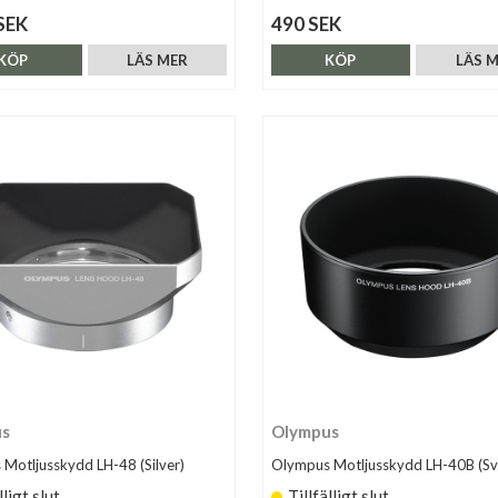
SEK
490 SEK
KÖP
LÄS MER
KÖP
LÄS 
us
Olympus
Motljusskydd LH-48 (Silver)
Olympus Motljusskydd LH-40B (Sv
lligt slut
Tillfälligt slut