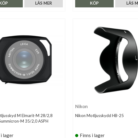
KÖP
LÄS MER
KÖP
LÄS 
Nikon
tljusskyd M Elmarit-M 28/2,8
Nikon Motljusskydd HB-25
Summicron-M 35/2,0 ASPH
 i lager
Finns i lager