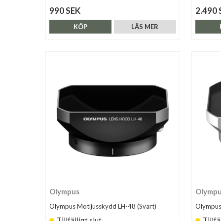
990 SEK
2.490 
KÖP
LÄS MER
Olympus
Olymp
Olympus Motljusskydd LH-48 (Svart)
Olympus 
Tillfälligt slut
Tillfä