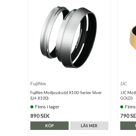
Fujifilm
JJC
Fujifilm Motljusskydd X100-Serien Silver
JJC Motl
(LH-X100)
GOLD)
Finns i lager
Finns
890 SEK
790 S
KÖP
LÄS MER