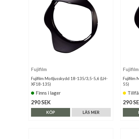
Fujifilm
Fujifilm
Fujifilm Motljusskydd 18-135/3,5-5,6 (LH-
Fujifilm
XF18-135)
55)
Finns i lager
Tillfä
290 SEK
290 S
KÖP
LÄS MER