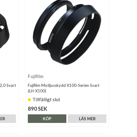
Fujifilm
2,0 Svart
Fujifilm Motljusskydd X100-Serien Svart
(LH-X100)
Tillfälligt slut
890 SEK
MER
KÖP
LÄS MER