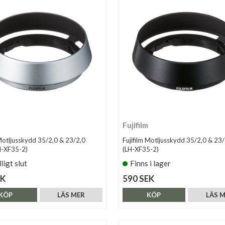
Fujifilm
 Motljusskydd 35/2,0 & 23/2,0
Fujifilm Motljusskydd 35/2,0 & 23/
LH-XF35-2)
(LH-XF35-2)
lligt slut
Finns i lager
EK
590 SEK
KÖP
LÄS MER
KÖP
LÄS 