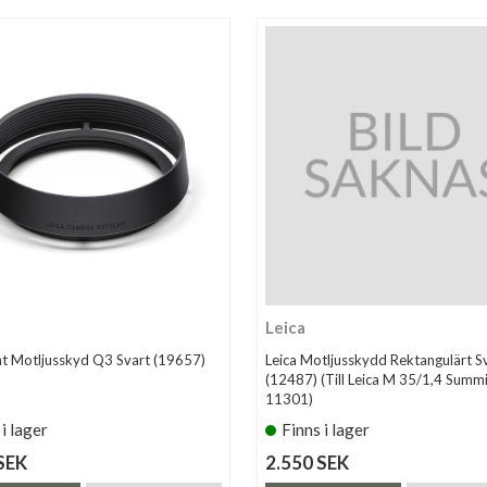
Leica
nt Motljusskyd Q3 Svart (19657)
Leica Motljusskydd Rektangulärt S
(12487) (Till Leica M 35/1,4 Summi
11301)
 i lager
Finns i lager
SEK
2.550 SEK