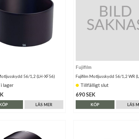
Fujifilm
 Motljusskydd 56/1,2 (LH-XF56)
Fujifilm Motljusskydd 56/1,2 WR (
 i lager
Tillfälligt slut
EK
690 SEK
KÖP
LÄS MER
KÖP
LÄS 