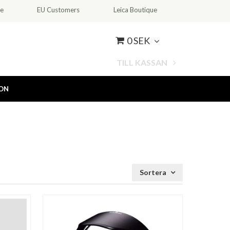
ce
EU Customers
Leica Boutique
0 SEK
TILL KASSAN
ION
Sortera