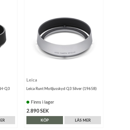
Leica
(LH-Q3
Leica Runt Motljusskyd Q3 Silver (19658)
Finns i lager
2.890 SEK
MER
KÖP
LÄS MER