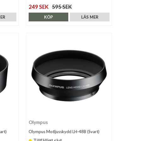
249 SEK
595 SEK
MER
KÖP
LÄS MER
Olympus
art)
Olympus Motljusskydd LH-48B (Svart)
Tillfälligt slut