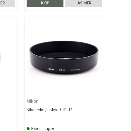
MER
KÖP
LÄS MER
Nikon
Nikon Motljusskydd HB-11
Finns i lager