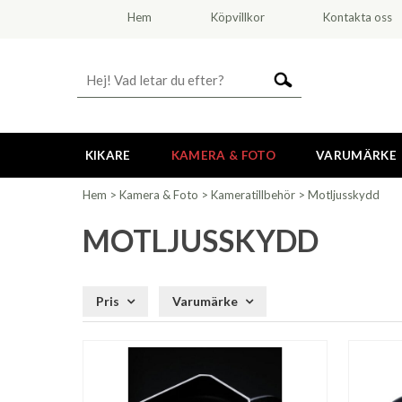
Hem
Köpvillkor
Kontakta oss
KIKARE
KAMERA & FOTO
VARUMÄRKE
Hem
>
Kamera & Foto
>
Kameratillbehör
>
Motljusskydd
MOTLJUSSKYDD
Pris
Varumärke