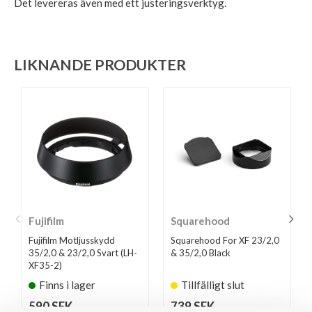
Det levereras även med ett justeringsverktyg.
LIKNANDE PRODUKTER
Fujifilm
Squarehood
Fujifilm Motljusskydd
Squarehood For XF 23/2,0
35/2,0 & 23/2,0 Svart (LH-
& 35/2,0 Black
XF35-2)
Finns i lager
Tillfälligt slut
590 SEK
739 SEK