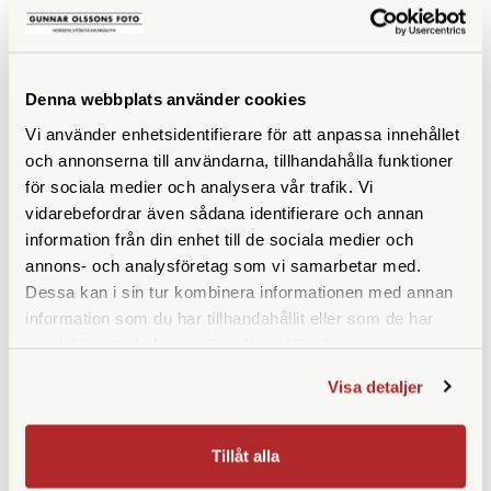
KÖP
KÖP
LÄS MER
LÄS MER
Denna webbplats använder cookies
Vi använder enhetsidentifierare för att anpassa innehållet
och annonserna till användarna, tillhandahålla funktioner
ANDRA KÖPTE ÄVEN
för sociala medier och analysera vår trafik. Vi
vidarebefordrar även sådana identifierare och annan
information från din enhet till de sociala medier och
annons- och analysföretag som vi samarbetar med.
Dessa kan i sin tur kombinera informationen med annan
information som du har tillhandahållit eller som de har
samlat in när du har använt deras tjänster.
Visa detaljer
Squarehood
Kamerastockholm
Tillåt alla
Squarehood Mini Softy DOME
Kamerastockholm Kamerarem
Black
Mörkbrun 100cm