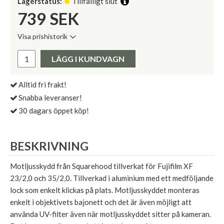
Lagerstatus:
Tillfälligt slut
739
SEK
Visa prishistorik
Lägsta pris de senaste 30 dagarna:
Pris:
LÄGG I KUNDVAGN
Alltid fri frakt!
Snabba leveranser!
30 dagars öppet köp!
BESKRIVNING
Motljusskydd från Squarehood tillverkat för Fujifilm XF
23/2,0 och 35/2,0. Tillverkad i aluminium med ett medföljande
lock som enkelt klickas på plats. Motljusskyddet monteras
enkelt i objektivets bajonett och det är även möjligt att
använda UV-filter även när motljusskyddet sitter på kameran.