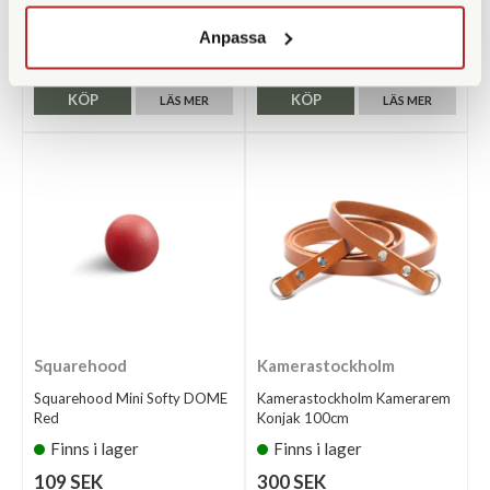
Finns i lager
Finns i lager
Anpassa
109 SEK
300 SEK
KÖP
KÖP
LÄS MER
LÄS MER
Squarehood
Kamerastockholm
Squarehood Mini Softy DOME
Kamerastockholm Kamerarem
Red
Konjak 100cm
Finns i lager
Finns i lager
109 SEK
300 SEK