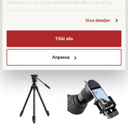
information som du har tillhandahållit eller som de har
samlat in när du har använt deras tjänster.
Olivon
Olivon
Visa detaljer
Olivon T-56 ED Skyttepaket
Olivon T-56 ED Velbonpaket
Finns i lager
Finns i lager
Tillåt alla
3.990 SEK
3.990 SEK
4.675 SEK
4.380 SEK
Anpassa
KÖP
KÖP
LÄS MER
LÄS MER