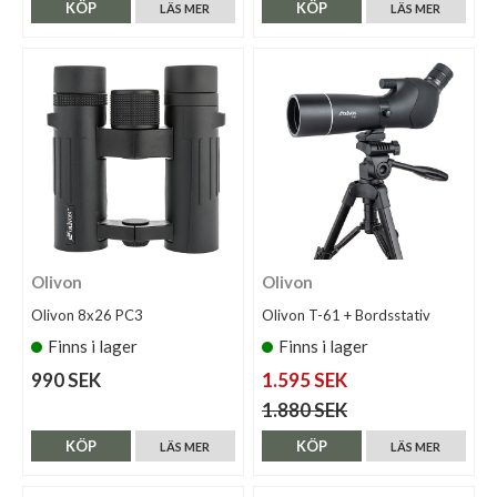
KÖP
KÖP
LÄS MER
LÄS MER
Olivon
Olivon
Olivon 8x26 PC3
Olivon T-61 + Bordsstativ
Finns i lager
Finns i lager
990 SEK
1.595 SEK
1.880 SEK
KÖP
KÖP
LÄS MER
LÄS MER