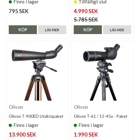
Finns i lager
Tillfälligt slut
795 SEK
4.990 SEK
5.785 SEK
KÖP
KÖP
LÄS MER
LÄS MER
Olivon
Olivon
Olivon T-900ED Utsiktspaket
Olivon T-61 / 15-45x - Paket
Finns i lager
Finns i lager
13.900 SEK
1.990 SEK