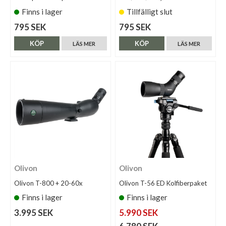
Finns i lager
Tillfälligt slut
795 SEK
795 SEK
KÖP
KÖP
LÄS MER
LÄS MER
Olivon
Olivon
Olivon T-800 + 20-60x
Olivon T-56 ED Kolfiberpaket
Finns i lager
Finns i lager
3.995 SEK
5.990 SEK