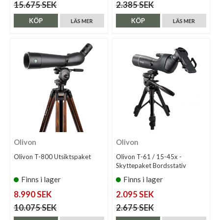
15.675 SEK
2.385 SEK
KÖP
KÖP
LÄS MER
LÄS MER
Olivon
Olivon
Olivon T-800 Utsiktspaket
Olivon T-61 / 15-45x -
Skyttepaket Bordsstativ
Finns i lager
Finns i lager
8.990 SEK
2.095 SEK
10.075 SEK
2.675 SEK