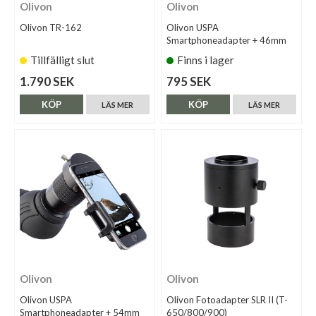
Olivon
Olivon
Olivon TR-162
Olivon USPA
Smartphoneadapter + 46mm
Tillfälligt slut
Finns i lager
1.790 SEK
795 SEK
KÖP
KÖP
LÄS MER
LÄS MER
Olivon
Olivon
Olivon USPA
Olivon Fotoadapter SLR II (T-
Smartphoneadapter + 54mm
650/800/900)