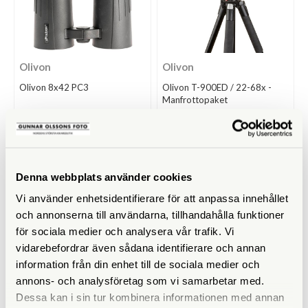
Olivon
Olivon
Olivon 8x42 PC3
Olivon T-900ED / 22-68x -
Manfrottopaket
Finns i lager
Finns i lager
1.990 SEK
11.990 SEK
13.575 SEK
Denna webbplats använder cookies
KÖP
KÖP
LÄS MER
LÄS MER
Vi använder enhetsidentifierare för att anpassa innehållet
och annonserna till användarna, tillhandahålla funktioner
för sociala medier och analysera vår trafik. Vi
vidarebefordrar även sådana identifierare och annan
information från din enhet till de sociala medier och
annons- och analysföretag som vi samarbetar med.
Dessa kan i sin tur kombinera informationen med annan