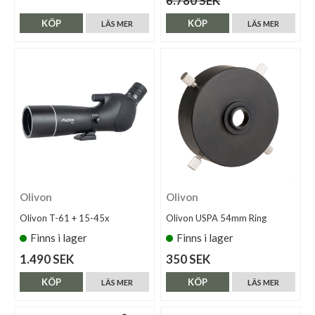
6.780 SEK
KÖP
KÖP
LÄS MER
LÄS MER
Olivon
Olivon
Olivon T-61 + 15-45x
Olivon USPA 54mm Ring
Finns i lager
Finns i lager
1.490 SEK
350 SEK
KÖP
KÖP
LÄS MER
LÄS MER