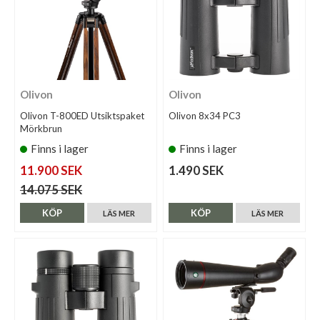
Olivon
Olivon
Olivon T-800ED Utsiktspaket
Olivon 8x34 PC3
Mörkbrun
Finns i lager
Finns i lager
11.900 SEK
1.490 SEK
14.075 SEK
KÖP
KÖP
LÄS MER
LÄS MER