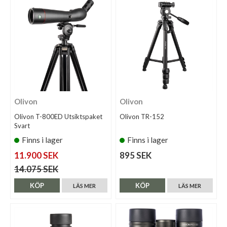
Olivon
Olivon
Olivon T-800ED Utsiktspaket
Olivon TR-152
Svart
Finns i lager
Finns i lager
11.900 SEK
895 SEK
14.075 SEK
KÖP
KÖP
LÄS MER
LÄS MER