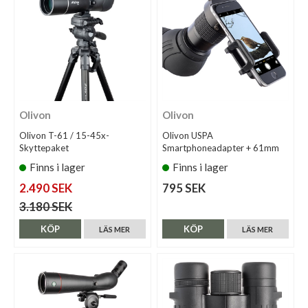
Olivon
Olivon
Olivon T-61 / 15-45x-
Olivon USPA
Skyttepaket
Smartphoneadapter + 61mm
Finns i lager
Finns i lager
2.490 SEK
795 SEK
3.180 SEK
KÖP
KÖP
LÄS MER
LÄS MER