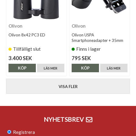
Olivon
Olivon
Olivon 8x42 PC3 ED
Olivon USPA
Smartphoneadapter + 35mm
Tillfälligt slut
Finns i lager
3.400 SEK
795 SEK
KÖP
KÖP
LÄS MER
LÄS MER
VISA FLER
NYHETSBREV
Registrera