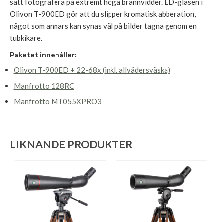
sätt fotografera på extremt höga brännvidder. ED-glasen i
Olivon T-900ED gör att du slipper kromatisk abberation,
något som annars kan synas väl på bilder tagna genom en
tubkikare.
Paketet innehåller:
Olivon T-900ED + 22-68x (inkl. allvädersväska)
Manfrotto 128RC
Manfrotto MT055XPRO3
LIKNANDE PRODUKTER