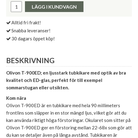
Pris:
LÄGG I KUNDVAGN
Alltid fri frakt!
Snabba leveranser!
30 dagars öppet köp!
BESKRIVNING
Olivon T-900ED; en ljusstark tubkikare med optik av bra
kvalitet och ED-glas, perfekt för till exempel
sommarstugan eller utsikten.
Kom nära
Olivon T-900ED är en tubkikare med hela 90 millimeters
frontlins som släpper in en stor mängd ljus, vilket gör att du
kan använda riktigt höga förstoringar. Okularet som sitter på
Olivon T-900ED ger en förstoring mellan 22-68x som gör att
du kan se detaljer även på långa avstånd. Tubkikaren är