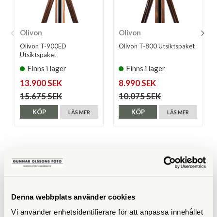
Olivon
Olivon
Olivon T-900ED
Olivon T-800 Utsiktspaket
Utsiktspaket
Finns i lager
Finns i lager
13.900 SEK
8.990 SEK
15.675 SEK
10.075 SEK
KÖP
KÖP
LÄS MER
LÄS MER
SPECIFIKATIONER
Totalvikt (kg)
ca 5,3
Denna webbplats använder cookies
Vi använder enhetsidentifierare för att anpassa innehållet
TUBKIKARE