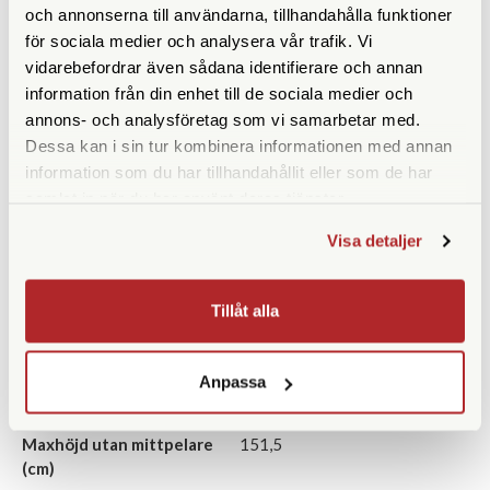
och annonserna till användarna, tillhandahålla funktioner
för sociala medier och analysera vår trafik. Vi
Förstoring
22-68x
vidarebefordrar även sådana identifierare och annan
Frontlinsdiameter (mm)
90
information från din enhet till de sociala medier och
annons- och analysföretag som vi samarbetar med.
Filtergänga (mm)
95
Dessa kan i sin tur kombinera informationen med annan
information som du har tillhandahållit eller som de har
Vattentät
samlat in när du har använt deras tjänster.
Vikt (g)
2072
Visa detaljer
Garanti
5 år
Tillåt alla
STATIV
Maxhöjd med mittpelare
181,5
Anpassa
(cm)
Maxhöjd utan mittpelare
151,5
(cm)