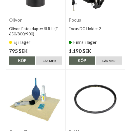
Olivon
Focus
Olivon Fotoadapter SLR II (T-
Focus DC-Holder 2
650/800/900)
Ej i lager
Finns i lager
795 SEK
1.190 SEK
KÖP
KÖP
LÄS MER
LÄS MER