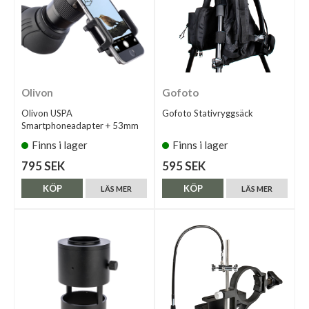
Olivon
Gofoto
Olivon USPA
Gofoto Stativryggsäck
Smartphoneadapter + 53mm
Finns i lager
Finns i lager
795 SEK
595 SEK
KÖP
KÖP
LÄS MER
LÄS MER