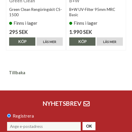
Green Clean
B+W
Green Clean Rengöringskit CS-
B+W UV-Filter 95mm MRC
1500
Basic
Finns i lager
Finns i lager
295 SEK
1.990 SEK
KÖP
KÖP
LÄS MER
LÄS MER
Tillbaka
NYHETSBREV
Registrera
OK