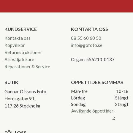
KUNDSERVICE
KONTAKTA OSS
Kontakta oss
08 55 60 60 50
Köpvillkor
info@gofoto.se
Returinstruktioner
Att välja kikare
Org.nr: 556213-0137
Reparationer & Service
BUTIK
ÖPPETTIDER SOMMAR
Mån-fre
10-18
Gunnar Olssons Foto
Lördag
Stängt
Hornsgatan 91
Söndag
Stängt
117 26 Stockholm
Avvikande öppettider-
>
FÖLJ OSS