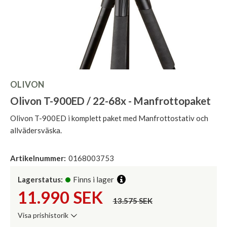
OLIVON
Olivon T-900ED / 22-68x - Manfrottopaket
Olivon T-900ED i komplett paket med Manfrottostativ och
allvädersväska.
Artikelnummer:
0168003753
Lagerstatus:
Finns i lager
11.990
SEK
13.575 SEK
Visa prishistorik
Lägsta pris de senaste 30 dagarna: