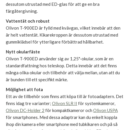
dessutom utrustad med ED-glas för att ge en bra
färgåtergivning.
Vattentät och robust
Olivon T-900ED är fylld med kvävgas, vilket innebär att den
är helt vattentät. Kikarekroppen är dessutom utrustad med
gummiklädsel för ytterligare förbättrad hållbarhet.
Nytt okularfäste
Olivon T-900ED använder sig av 1,25"-okular, som är en
standardfattning hos teleskop. Detta innebär att det finns
många olika okular och tillbehör att välja mellan, utan att du
är bunden till ett specifikt märke.
Möjlighet att fota
Ett av de tillbehör som finns att köpa till är fotoadaptern. Det
finns idag tre varianter;
Olivon SLR II
för systemkameror,
Olivon DC-Holder 2
för kompaktkameror och
Olivon USPA
för smartphones. Med dessa adaptrar kan du enkelt koppla
ihop din kamera eller smartphone med tubkikaren och på så