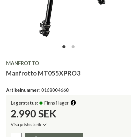
MANFROTTO
Manfrotto MT055XPRO3
Artikelnummer:
0168004668
Lagerstatus:
Finns i lager
2.990
SEK
Visa prishistorik
Lägsta pris de senaste 30 dagarna:
Pris: