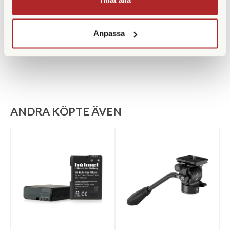
Benlåstyp
Snäpplås
Anpassa
Medföljande snabbplatta
ANDRA KÖPTE ÄVEN