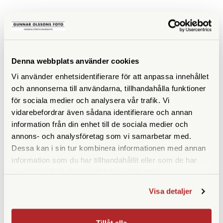
SPECIFIKATIONER
Denna webbplats använder cookies
Maxhöjd med mittpelare
170
Vi använder enhetsidentifierare för att anpassa innehållet
(cm)
och annonserna till användarna, tillhandahålla funktioner
Maxhöjd utan mittpelare
140
för sociala medier och analysera vår trafik. Vi
(cm)
vidarebefordrar även sådana identifierare och annan
information från din enhet till de sociala medier och
Höjd ihopfällt (cm)
61
annons- och analysföretag som vi samarbetar med.
Dessa kan i sin tur kombinera informationen med annan
Maxbelastning (kg)
9
information som du har tillhandahållit eller som de har
samlat in när du har använt deras tjänster.
Material
Aluminium
Visa detaljer
Bensektioner
3 st
Vikt (g)
2500
Tillåt alla