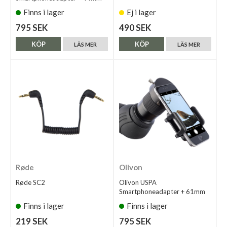
Finns i lager
Ej i lager
795 SEK
490 SEK
KÖP
KÖP
LÄS MER
LÄS MER
Røde
Olivon
Røde SC2
Olivon USPA
Smartphoneadapter + 61mm
Finns i lager
Finns i lager
219 SEK
795 SEK