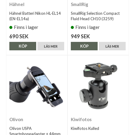
Hähnel
SmallRig
Hähnel Batteri Nikon HL-EL14
SmallRig Selection Compact
(EN-EL14a)
Fluid Head CH10 (3259)
Finns i lager
Finns i lager
690 SEK
949 SEK
KÖP
KÖP
LÄS MER
LÄS MER
Olivon
Kiwifotos
Olivon USPA
Kiwifotos Kulled
Smartphoneadapter + 44mm