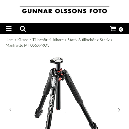
0
Hem
>
Kikare
>
Tillbehör till kikare
>
Stativ & tillbehör
>
Stativ
>
Manfrotto MT055XPRO3