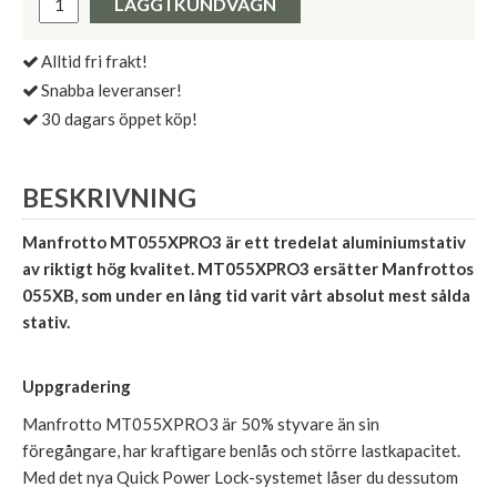
LÄGG I KUNDVAGN
Alltid fri frakt!
Snabba leveranser!
30 dagars öppet köp!
BESKRIVNING
Manfrotto MT055XPRO3 är ett tredelat aluminiumstativ
av riktigt hög kvalitet. MT055XPRO3 ersätter Manfrottos
055XB, som under en lång tid varit vårt absolut mest sålda
stativ.
Uppgradering
Manfrotto MT055XPRO3 är 50% styvare än sin
föregångare, har kraftigare benlås och större lastkapacitet.
Med det nya Quick Power Lock-systemet låser du dessutom