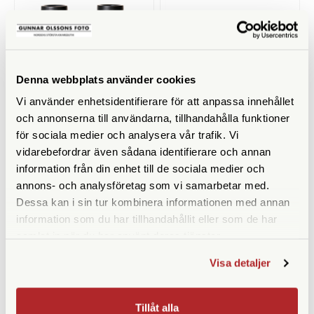
Denna webbplats använder cookies
Vi använder enhetsidentifierare för att anpassa innehållet
och annonserna till användarna, tillhandahålla funktioner
Focus
Focus
för sociala medier och analysera vår trafik. Vi
vidarebefordrar även sådana identifierare och annan
Focus 10x25 Mountain
Focus 8x25 Mono II
information från din enhet till de sociala medier och
Finns i lager
Finns i lager
annons- och analysföretag som vi samarbetar med.
1.190 SEK
790 SEK
Dessa kan i sin tur kombinera informationen med annan
KÖP
KÖP
LÄS MER
LÄS MER
information som du har tillhandahållit eller som de har
samlat in när du har använt deras tjänster.
Visa detaljer
Tillåt alla