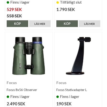
Finns i lager
Tillfälligt slut
529 SEK
1.790 SEK
558 SEK
KÖP
KÖP
LÄS MER
LÄS MER
Focus
Focus
Focus 8x56 Observer
Focus Stativadapter L
Finns i lager
Finns i lager
2.490 SEK
190 SEK