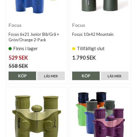
Focus
Focus
Focus 6x21 Junior Blå/Grå +
Focus 10x42 Mountain
Grön/Orange 2-Pack
Finns i lager
Tillfälligt slut
529 SEK
1.790 SEK
558 SEK
KÖP
KÖP
LÄS MER
LÄS MER