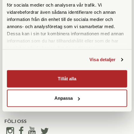
för sociala medier och analysera vår trafik. Vi
vidarebefordrar även sådana identifierare och annan
KUNDSERVICE
KONTAKTA OSS
information från din enhet till de sociala medier och
Kontakta oss
08 55 60 60 50
annons- och analysföretag som vi samarbetar med.
Köpvillkor
info@gofoto.se
Dessa kan i sin tur kombinera informationen med annan
Returinstruktioner
information som du har tillhandahållit eller som de har
Att välja kikare
Org.nr: 556213-0137
samlat in när du har använt deras tjänster.
Reparationer & Service
Visa detaljer
BUTIK
ÖPPETTIDER SOMMAR
Tillåt alla
Mån-fre
10-18
Gunnar Olssons Foto
Lördag
Stängt
Hornsgatan 91
Söndag
Stängt
117 26 Stockholm
Anpassa
Avvikande öppettider-
>
FÖLJ OSS