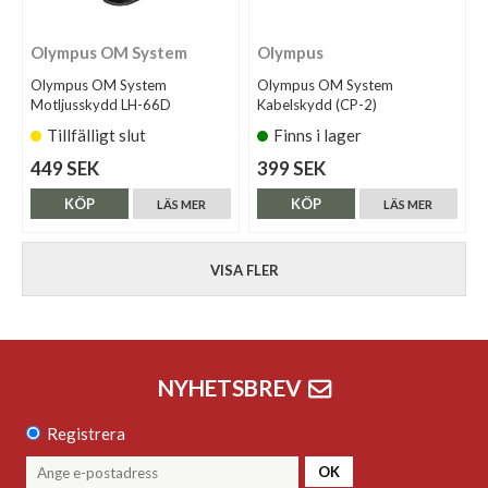
Olympus OM System
Olympus
Olympus OM System
Olympus OM System
Motljusskydd LH-66D
Kabelskydd (CP-2)
Tillfälligt slut
Finns i lager
449 SEK
399 SEK
KÖP
KÖP
LÄS MER
LÄS MER
VISA FLER
NYHETSBREV
Registrera
OK