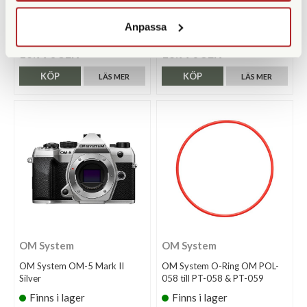
OM System OM-5 Silver Mark
OM System OM-5 Svart Mark
II + 12-45/4,0
II + 12-45/4,0
Anpassa
Finns i lager
Finns i lager
18.990 SEK
18.990 SEK
KÖP
KÖP
LÄS MER
LÄS MER
OM System
OM System
OM System OM-5 Mark II
OM System O-Ring OM POL-
Silver
058 till PT-058 & PT-059
Finns i lager
Finns i lager