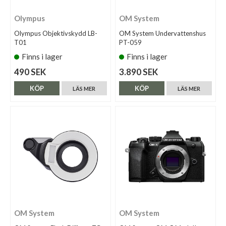
Olympus
OM System
Olympus Objektivskydd LB-
OM System Undervattenshus
T01
PT-059
Finns i lager
Finns i lager
490 SEK
3.890 SEK
KÖP
KÖP
LÄS MER
LÄS MER
OM System
OM System