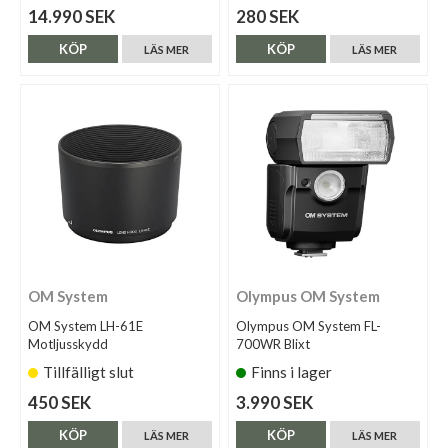
14.990 SEK
280 SEK
KÖP
KÖP
LÄS MER
LÄS MER
OM System
Olympus OM System
OM System LH-61E
Olympus OM System FL-
Motljusskydd
700WR Blixt
Tillfälligt slut
Finns i lager
450 SEK
3.990 SEK
KÖP
KÖP
LÄS MER
LÄS MER