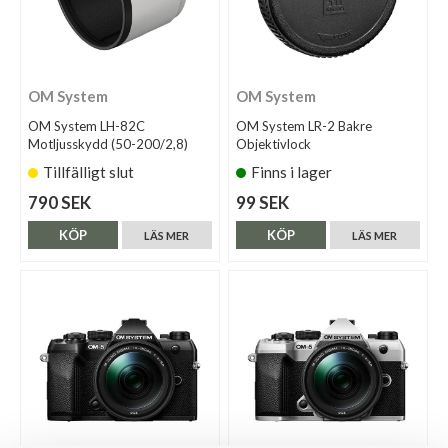
OM System
OM System
OM System LH-82C
OM System LR-2 Bakre
Motljusskydd (50-200/2,8)
Objektivlock
Tillfälligt slut
Finns i lager
790 SEK
99 SEK
KÖP
KÖP
LÄS MER
LÄS MER