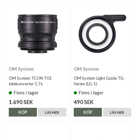
OM System
OM System
OM System TCON-T01
OM System Light Guide TG-
telekonverter 1,7x
Serien (LG-1)
Finns i lager
Finns i lager
1.690 SEK
490 SEK
KÖP
KÖP
LÄS MER
LÄS MER