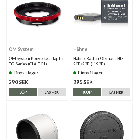
OM System
Hähnel
OM System Konverteradapter
Hähnel Batteri Olympus HL-
TG-Serien (CLA-T01)
90B/92B (Li-92B)
Finns i lager
Finns i lager
290 SEK
295 SEK
KÖP
KÖP
LÄS MER
LÄS MER