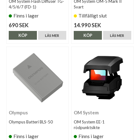
OM System Flash Diffuser TG-
OM System OM-5 Mark II
4/5/6/7 (FD-1)
Svart
Finns i lager
Tillfälligt slut
690 SEK
14.990 SEK
KÖP
KÖP
LÄS MER
LÄS MER
Olympus
OM System
Olympus Batteri BLS-50
OM System EE-1
rödpunktsikte
Finns i lager
Finns i lager