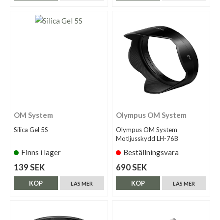
OM System
Olympus OM System
Silica Gel 5S
Olympus OM System
Motljusskydd LH-76B
Finns i lager
Beställningsvara
139 SEK
690 SEK
KÖP
KÖP
LÄS MER
LÄS MER