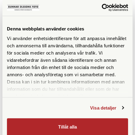
OM System
OM System
OM System OM-5 Svart Mark
OM System OM-5 Silver Mark
II + 14-150/4,0-5,6 II
II + 14-150/4,0-5,6 II
Denna webbplats använder cookies
Finns i lager
Finns i lager
Vi använder enhetsidentifierare för att anpassa innehållet
18.990 SEK
18.990 SEK
och annonserna till användarna, tillhandahålla funktioner
KÖP
KÖP
för sociala medier och analysera vår trafik. Vi
LÄS MER
LÄS MER
vidarebefordrar även sådana identifierare och annan
information från din enhet till de sociala medier och
annons- och analysföretag som vi samarbetar med.
Dessa kan i sin tur kombinera informationen med annan
information som du har tillhandahållit eller som de har
samlat in när du har använt deras tjänster.
Visa detaljer
OM System
OM System
Tillåt alla