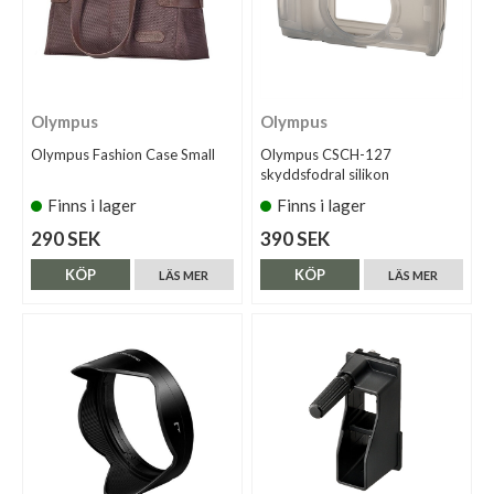
Olympus
Olympus
Olympus Fashion Case Small
Olympus CSCH-127
skyddsfodral silikon
Finns i lager
Finns i lager
290 SEK
390 SEK
KÖP
KÖP
LÄS MER
LÄS MER