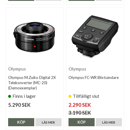
Olympus
Olympus
Olympus M.Zuiko Digital 2X
Olympus FC-WR Blixtsändare
Telekonverter (MC-20)
(Demoexemplar)
Finns i lager
Tillfälligt slut
5.290 SEK
2.290 SEK
3.190 SEK
KÖP
KÖP
LÄS MER
LÄS MER