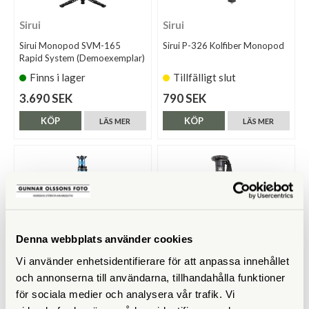
Sirui
Sirui
Sirui Monopod SVM-165
Sirui P-326 Kolfiber Monopod
Rapid System (Demoexemplar)
Finns i lager
Tillfälligt slut
3.690 SEK
790 SEK
KÖP
KÖP
LÄS MER
LÄS MER
Denna webbplats använder cookies
Vi använder enhetsidentifierare för att anpassa innehållet
och annonserna till användarna, tillhandahålla funktioner
Sirui
Sirui
för sociala medier och analysera vår trafik. Vi