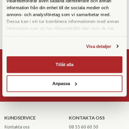
vidarebefordrar även sådana identifierare och annan
Sirui P-325FS Monopod
Sirui P-306 Monopod
information från din enhet till de sociala medier och
Finns i lager
Finns i lager
annons- och analysföretag som vi samarbetar med.
1.990 SEK
590 SEK
Dessa kan i sin tur kombinera informationen med annan
KÖP
KÖP
information som du har tillhandahållit eller som de har
LÄS MER
LÄS MER
samlat in när du har använt deras tjänster.
Visa detaljer
NYHETSBREV
Tillåt alla
Registrera
Anpassa
OK
KUNDSERVICE
KONTAKTA OSS
Kontakta oss
08 55 60 60 50