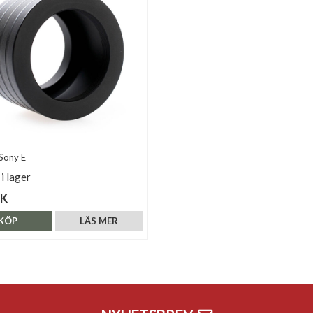
Sony E
 i lager
EK
KÖP
LÄS MER