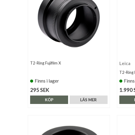
T2-Ring Fujifilm X
Leica
T2-Ring 
Finns i lager
Finns
295 SEK
1.990 
KÖP
LÄS MER