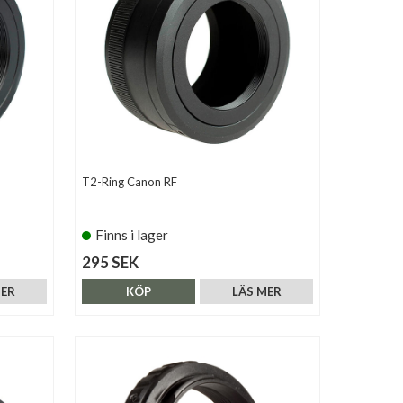
T2-Ring Canon RF
Finns i lager
295 SEK
MER
KÖP
LÄS MER