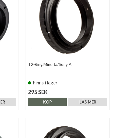
T2-Ring Minolta/Sony A
Finns i lager
295 SEK
MER
KÖP
LÄS MER