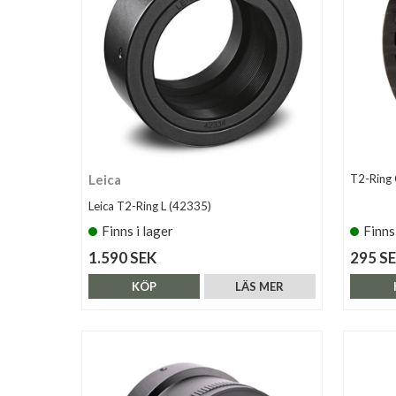
Leica
T2-Ring
Leica T2-Ring L (42335)
Finns i lager
Finns
1.590 SEK
295 S
KÖP
LÄS MER