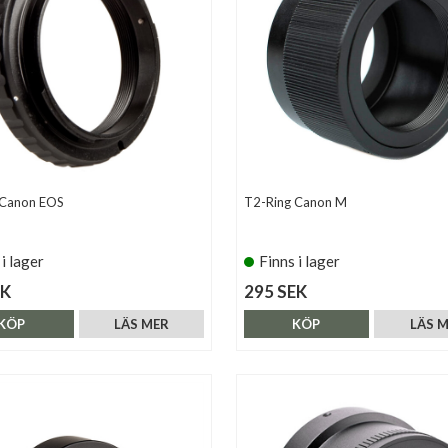
 Canon EOS
T2-Ring Canon M
 i lager
Finns i lager
EK
295 SEK
KÖP
LÄS MER
KÖP
LÄS 