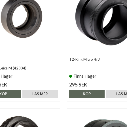
T2-Ring Micro 4/3
Leica M (42334)
 i lager
Finns i lager
SEK
295 SEK
KÖP
LÄS MER
KÖP
LÄS 