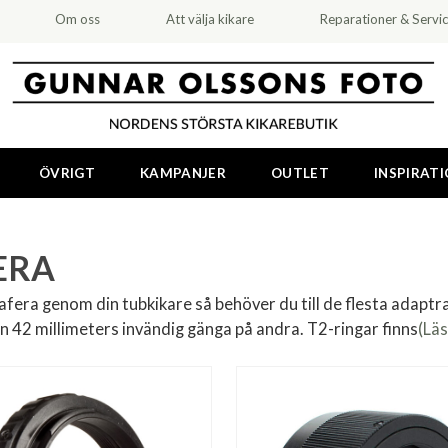
Om oss
Att välja kikare
Reparationer & Servi
ÖVRIGT
KAMPANJER
OUTLET
INSPIRAT
ERA
ra genom din tubkikare så behöver du till de flesta adaptrar
 42 millimeters invändig gänga på andra. T2-ringar finns
(Lä