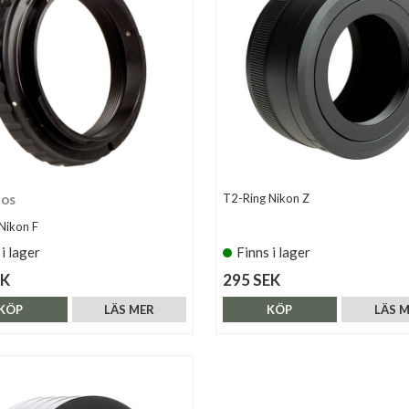
tos
T2-Ring Nikon Z
Nikon F
 i lager
Finns i lager
EK
295 SEK
KÖP
LÄS MER
KÖP
LÄS 