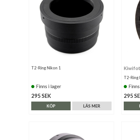
T2-Ring Nikon 1
Kiwifo
T2-Ring 
Finns i lager
Finns
295 SEK
295 S
KÖP
LÄS MER