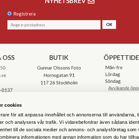
NYHETSBREV
Registrera
OK
 OSS
BUTIK
ÖPPETTID
Mån-fre
 50
Gunnar Olssons Foto
Lördag
.se
Hornsgatan 91
Söndag
117 26 Stockholm
Avvikande öpp
3-0137
r cookies
rare för att anpassa innehållet och annonserna till användarna, t
er och analysera vår trafik. Vi vidarebefordrar även sådana ident
 enhet till de sociala medier och annons- och analysföretag som
ombinera informationen med annan information som du har tillhand