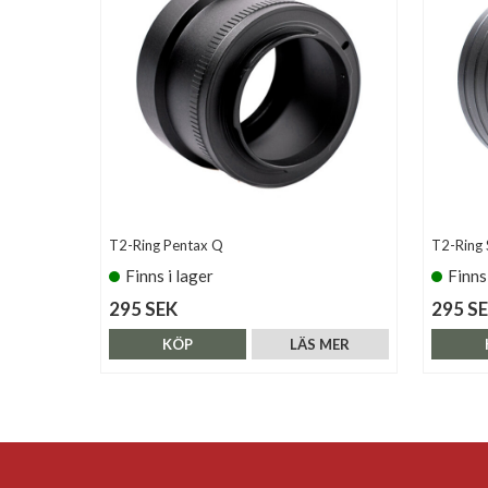
T2-Ring Pentax Q
T2-Ring 
Finns i lager
Finns
295 SEK
295 S
KÖP
LÄS MER