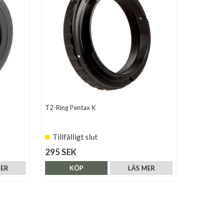
T2-Ring Pentax K
Tillfälligt slut
295 SEK
MER
KÖP
LÄS MER