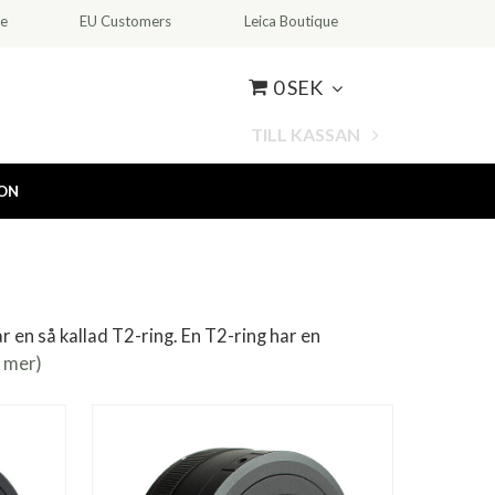
ce
EU Customers
Leica Boutique
0 SEK
TILL KASSAN
ION
 en så kallad T2-ring. En T2-ring har en
s mer)