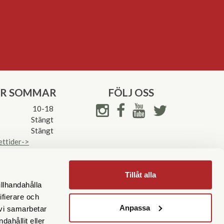
ER SOMMAR
FÖLJ OSS
10-18
Stängt
Stängt
ettider->
Tillåt alla
illhandahålla
ifierare och
Anpassa
 vi samarbetar
ahållit eller