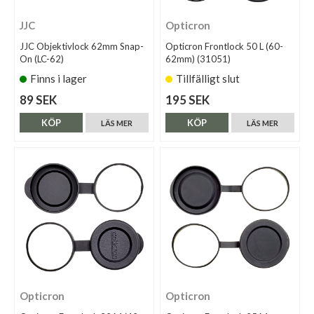
JJC
Opticron
JJC Objektivlock 62mm Snap-
Opticron Frontlock 50 L (60-
On (LC-62)
62mm) (31051)
Finns i lager
Tillfälligt slut
89 SEK
195 SEK
KÖP
KÖP
LÄS MER
LÄS MER
Opticron
Opticron