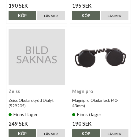
190 SEK
195 SEK
KÖP
KÖP
LÄS MER
LÄS MER
Zeiss
Magnipro
Zeiss Okularskydd Dialyt
Magnipro Okularlock (40-
(529205)
43mm)
Finns i lager
Finns i lager
249 SEK
190 SEK
KÖP
KÖP
LÄS MER
LÄS MER