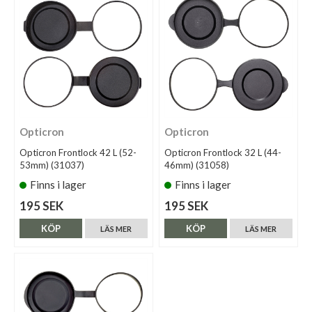
Opticron
Opticron
Opticron Frontlock 42 L (52-
Opticron Frontlock 32 L (44-
53mm) (31037)
46mm) (31058)
Finns i lager
Finns i lager
195 SEK
195 SEK
KÖP
KÖP
LÄS MER
LÄS MER