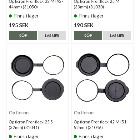
Opticron Frontlock 32 M (42-
Opticron Frontlock 25 M
44mm) (31050)
(33mm) (31030)
Finns i lager
Finns i lager
195 SEK
190 SEK
KÖP
KÖP
LÄS MER
LÄS MER
Opticron
Opticron
Opticron Frontlock 25 S
Opticron Frontlock 42 M (51-
(32mm) (31041)
52mm) (31046)
Finns i lager
Finns i lager