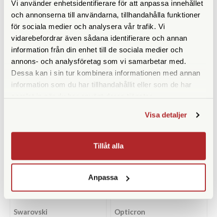
Vi använder enhetsidentifierare för att anpassa innehållet
och annonserna till användarna, tillhandahålla funktioner
Opticron
Fujifilm
för sociala medier och analysera vår trafik. Vi
vidarebefordrar även sådana identifierare och annan
Opticron Frontlock 32 XL (47-
Fujifilm Frontlock WPC-XL
48mm) (31047)
information från din enhet till de sociala medier och
annons- och analysföretag som vi samarbetar med.
Finns i lager
Finns i lager
Dessa kan i sin tur kombinera informationen med annan
195 SEK
95 SEK
information som du har tillhandahållit eller som de har
KÖP
KÖP
LÄS MER
LÄS MER
samlat in när du har använt deras tjänster.
Visa detaljer
Tillåt alla
Anpassa
Swarovski
Opticron