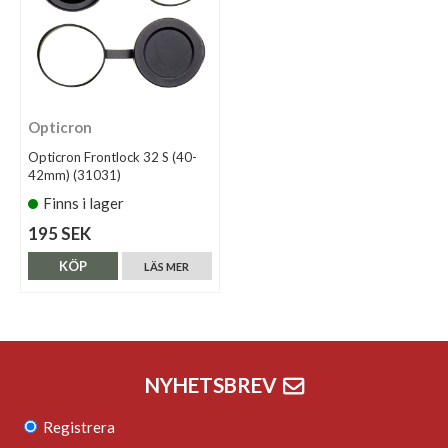
Opticron
Opticron Frontlock 32 S (40-
42mm) (31031)
Finns i lager
195 SEK
KÖP
LÄS MER
NYHETSBREV
Registrera