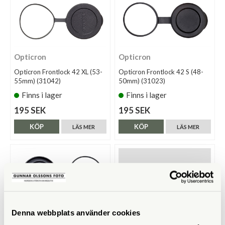
Opticron
Opticron
Opticron Frontlock 42 XL (53-
Opticron Frontlock 42 S (48-
55mm) (31042)
50mm) (31023)
Finns i lager
Finns i lager
195 SEK
195 SEK
KÖP
KÖP
LÄS MER
LÄS MER
Denna webbplats använder cookies