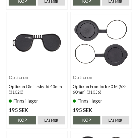
KÖP
KÖP
LÄS MER
LÄS MER
Opticron
Opticron
Opticron Okularskydd 43mm
Opticron Frontlock 50 M (58-
(31020)
60mm) (31056)
Finns i lager
Finns i lager
195 SEK
195 SEK
KÖP
KÖP
LÄS MER
LÄS MER