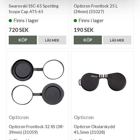
Swarovski SSC-65 Spotting
Opticron Frontlock 25 L
Scope Cap ATS-65
(34mm) (31027)
Finns i lager
Finns i lager
720 SEK
190 SEK
KÖP
KÖP
LÄS MER
LÄS MER
Opticron
Opticron
Opticron Frontlock 32 XS (38-
Opticron Okularskydd
39mm) (31059)
45,5mm (31028)