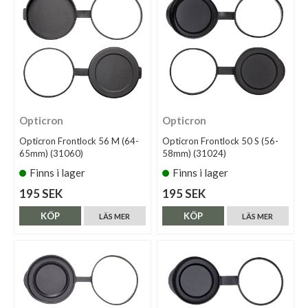
Opticron
Opticron
Opticron Frontlock 56 M (64-
Opticron Frontlock 50 S (56-
65mm) (31060)
58mm) (31024)
Finns i lager
Finns i lager
195 SEK
195 SEK
KÖP
KÖP
LÄS MER
LÄS MER