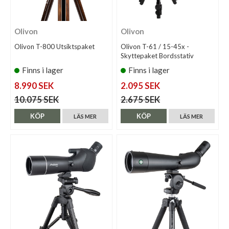
Olivon
Olivon
Olivon T-800 Utsiktspaket
Olivon T-61 / 15-45x -
Skyttepaket Bordsstativ
Finns i lager
Finns i lager
8.990 SEK
2.095 SEK
10.075 SEK
2.675 SEK
KÖP
KÖP
LÄS MER
LÄS MER