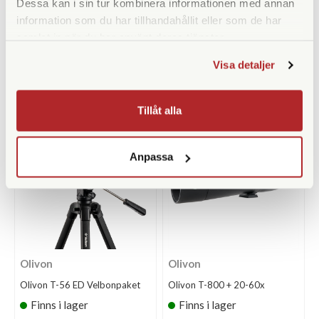
Dessa kan i sin tur kombinera informationen med annan
Manfrottopaket
information som du har tillhandahållit eller som de har
Finns i lager
Finns i lager
samlat in när du har använt deras tjänster.
11.990 SEK
3.990 SEK
13.575 SEK
4.675 SEK
Visa detaljer
KÖP
KÖP
LÄS MER
LÄS MER
Tillåt alla
Anpassa
Olivon
Olivon
Olivon T-56 ED Velbonpaket
Olivon T-800 + 20-60x
Finns i lager
Finns i lager