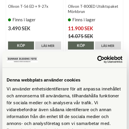
Olivon T-56 ED + 9-27x
Olivon T-800ED Utsiktspaket
Mörkbrun
Finns i lager
Finns i lager
3.490 SEK
11.900 SEK
14.075 SEK
KÖP
KÖP
LÄS MER
LÄS MER
Denna webbplats använder cookies
Vi använder enhetsidentifierare för att anpassa innehållet
och annonserna till användarna, tillhandahålla funktioner
för sociala medier och analysera vår trafik. Vi
vidarebefordrar även sådana identifierare och annan
information från din enhet till de sociala medier och
Olivon
Olivon
annons- och analysföretag som vi samarbetar med.
Olivon T-900ED / 22-68x -
Olivon T-56 ED Skyttepaket