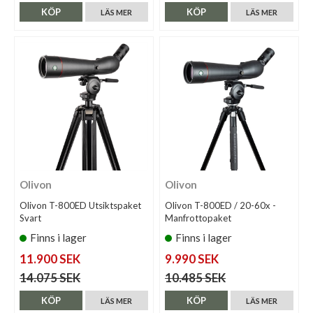
KÖP
KÖP
LÄS MER
LÄS MER
Olivon
Olivon
Olivon T-800ED Utsiktspaket
Olivon T-800ED / 20-60x -
Svart
Manfrottopaket
Finns i lager
Finns i lager
11.900 SEK
9.990 SEK
14.075 SEK
10.485 SEK
KÖP
KÖP
LÄS MER
LÄS MER