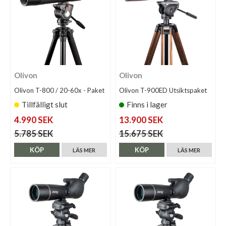
Olivon
Olivon
Olivon T-800 / 20-60x - Paket
Olivon T-900ED Utsiktspaket
Tillfälligt slut
Finns i lager
4.990 SEK
13.900 SEK
5.785 SEK
15.675 SEK
KÖP
KÖP
LÄS MER
LÄS MER