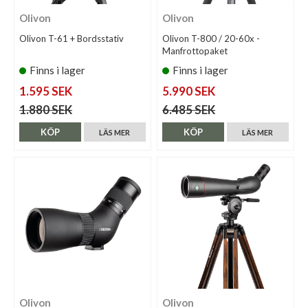
Olivon
Olivon
Olivon T-61 + Bordsstativ
Olivon T-800 / 20-60x -
Manfrottopaket
Finns i lager
Finns i lager
1.595 SEK
5.990 SEK
1.880 SEK
6.485 SEK
KÖP
KÖP
LÄS MER
LÄS MER
Olivon
Olivon