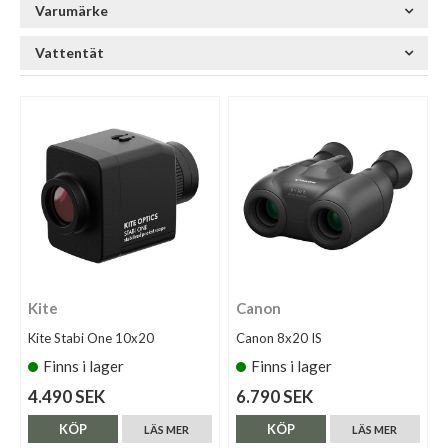
Varumärke
Vattentät
Kite
Canon
Kite Stabi One 10x20
Canon 8x20 IS
Finns i lager
Finns i lager
4.490 SEK
6.790 SEK
KÖP
KÖP
LÄS MER
LÄS MER