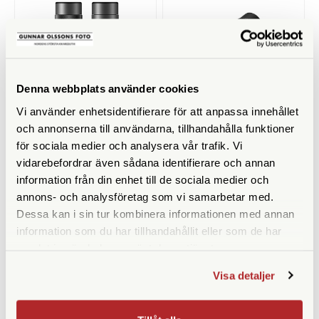
Denna webbplats använder cookies
Vi använder enhetsidentifierare för att anpassa innehållet
och annonserna till användarna, tillhandahålla funktioner
Fujinon
Fujinon
för sociala medier och analysera vår trafik. Vi
Fujinon 20x40 TS-L
Fujinon 14x40 TS-X Gul
vidarebefordrar även sådana identifierare och annan
information från din enhet till de sociala medier och
Tillfälligt slut
Tillfälligt slut
annons- och analysföretag som vi samarbetar med.
14.990 SEK
15.900 SEK
Dessa kan i sin tur kombinera informationen med annan
KÖP
KÖP
LÄS MER
LÄS MER
information som du har tillhandahållit eller som de har
samlat in när du har använt deras tjänster.
Visa detaljer