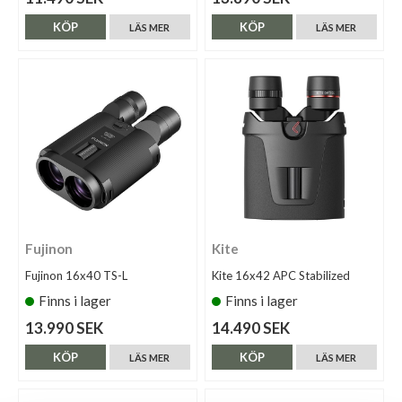
KÖP
KÖP
LÄS MER
LÄS MER
Fujinon
Kite
Fujinon 16x40 TS-L
Kite 16x42 APC Stabilized
Finns i lager
Finns i lager
13.990 SEK
14.490 SEK
KÖP
KÖP
LÄS MER
LÄS MER