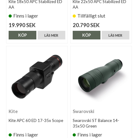
Kite 18x50 APC Stabilized ED
Kite 22x50 APC Stabilized ED
AA
AA
Finns i lager
Tillfälligt slut
19.990 SEK
20.790 SEK
KÖP
KÖP
LÄS MER
LÄS MER
Kite
Swarovski
Kite APC 60 ED 17-35x Scope
Swarovski ST Balance 14-
35x50 Green
Finns i lager
Finns i lager