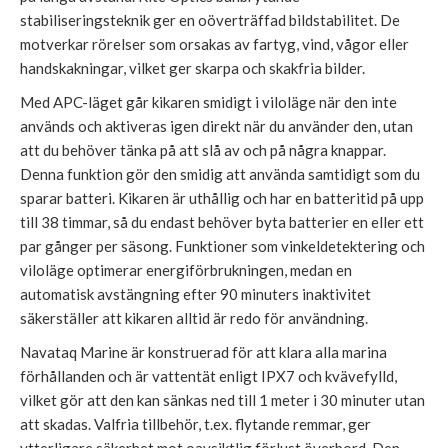
stabiliseringsteknik ger en oöverträffad bildstabilitet. De
motverkar rörelser som orsakas av fartyg, vind, vågor eller
handskakningar, vilket ger skarpa och skakfria bilder.
Med APC-läget går kikaren smidigt i viloläge när den inte
används och aktiveras igen direkt när du använder den, utan
att du behöver tänka på att slå av och på några knappar.
Denna funktion gör den smidig att använda samtidigt som du
sparar batteri. Kikaren är uthållig och har en batteritid på upp
till 38 timmar, så du endast behöver byta batterier en eller ett
par gånger per säsong. Funktioner som vinkeldetektering och
viloläge optimerar energiförbrukningen, medan en
automatisk avstängning efter 90 minuters inaktivitet
säkerställer att kikaren alltid är redo för användning.
Navataq Marine är konstruerad för att klara alla marina
förhållanden och är vattentät enligt IPX7 och kvävefylld,
vilket gör att den kan sänkas ned till 1 meter i 30 minuter utan
att skadas. Valfria tillbehör, t.ex. flytande remmar, ger
ytterligare säkerhet mot oavsiktlig förlust överbord. Den