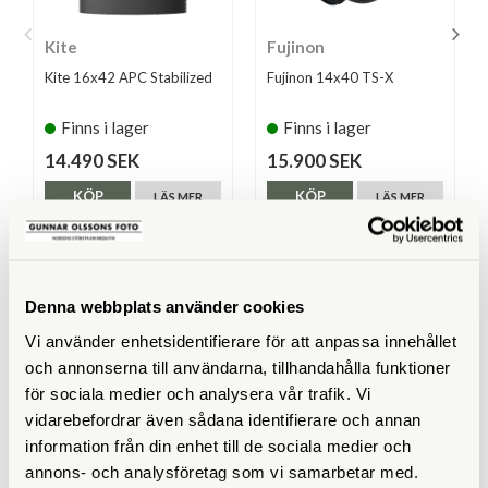
Kite
Fujinon
Kite 16x42 APC Stabilized
Fujinon 14x40 TS-X
Finns i lager
Finns i lager
14.490 SEK
15.900 SEK
KÖP
KÖP
LÄS MER
LÄS MER
Denna webbplats använder cookies
SPECIFIKATIONER
Vi använder enhetsidentifierare för att anpassa innehållet
och annonserna till användarna, tillhandahålla funktioner
Förstoring
14x
för sociala medier och analysera vår trafik. Vi
vidarebefordrar även sådana identifierare och annan
Frontlinsdiameter (mm)
50
information från din enhet till de sociala medier och
annons- och analysföretag som vi samarbetar med.
Synfält (º)
3,7