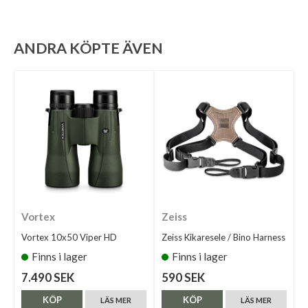
ANDRA KÖPTE ÄVEN
Vortex
Zeiss
Vortex 10x50 Viper HD
Zeiss Kikaresele / Bino Harness
Finns i lager
Finns i lager
7.490 SEK
590 SEK
KÖP
KÖP
LÄS MER
LÄS MER