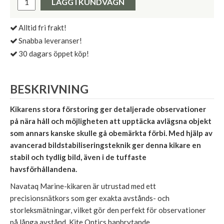
LÄGG I KUNDVAGN
Alltid fri frakt!
Snabba leveranser!
30 dagars öppet köp!
BESKRIVNING
Kikarens stora förstoring ger detaljerade observationer
på nära håll och möjligheten att upptäcka avlägsna objekt
som annars kanske skulle gå obemärkta förbi. Med hjälp av
avancerad bildstabiliseringsteknik ger denna kikare en
stabil och tydlig bild, även i de tuffaste
havsförhållandena.
Navataq Marine-kikaren är utrustad med ett
precisionsnätkors som ger exakta avstånds- och
storleksmätningar, vilket gör den perfekt för observationer
på långa avstånd. Kite Optics banbrytande