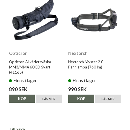
Opticron
Nextorch
Opticron Allvädersväska
Nextorch Mystar 2.0
MM3/MM4 60 ED Svart
Pannlampa (760 lm)
(41165)
Finns i lager
Finns i lager
890 SEK
990 SEK
KÖP
KÖP
LÄS MER
LÄS MER
Tillbaka