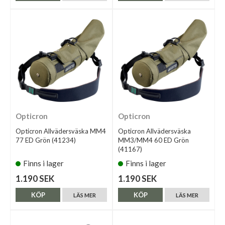
Opticron
Opticron
Opticron Allvädersväska MM4
Opticron Allvädersväska
77 ED Grön (41234)
MM3/MM4 60 ED Grön
(41167)
Finns i lager
Finns i lager
1.190 SEK
1.190 SEK
KÖP
KÖP
LÄS MER
LÄS MER