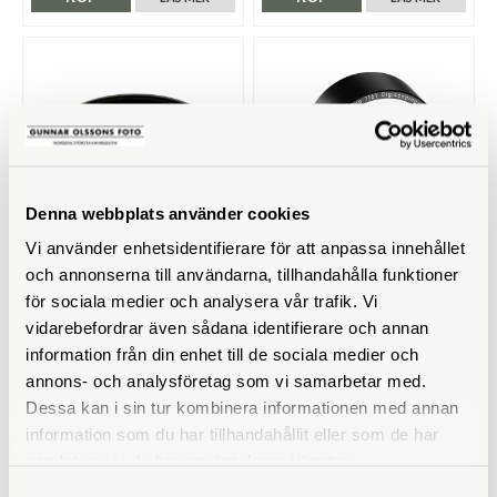
Denna webbplats använder cookies
Vi använder enhetsidentifierare för att anpassa innehållet
Kowa
Leica
och annonserna till användarna, tillhandahålla funktioner
för sociala medier och analysera vår trafik. Vi
Kowa Mobiladapter Ring TSN-
Leica Digiscopingadapter Q
AR50L
(42337)
vidarebefordrar även sådana identifierare och annan
information från din enhet till de sociala medier och
Finns i lager
Finns i lager
annons- och analysföretag som vi samarbetar med.
390 SEK
1.690 SEK
Dessa kan i sin tur kombinera informationen med annan
KÖP
KÖP
LÄS MER
LÄS MER
information som du har tillhandahållit eller som de har
samlat in när du har använt deras tjänster.