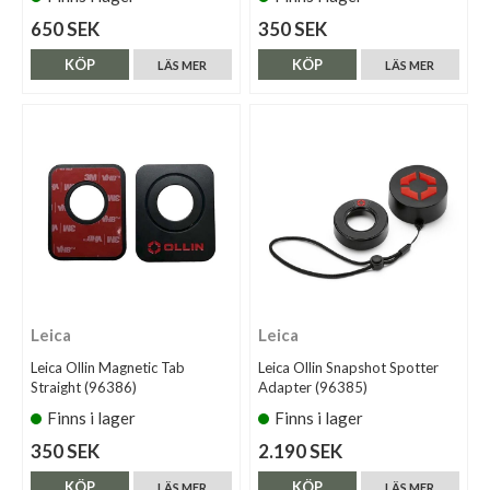
650 SEK
350 SEK
KÖP
KÖP
LÄS MER
LÄS MER
Leica
Leica
Leica Ollin Magnetic Tab
Leica Ollin Snapshot Spotter
Straight (96386)
Adapter (96385)
Finns i lager
Finns i lager
350 SEK
2.190 SEK
KÖP
KÖP
LÄS MER
LÄS MER