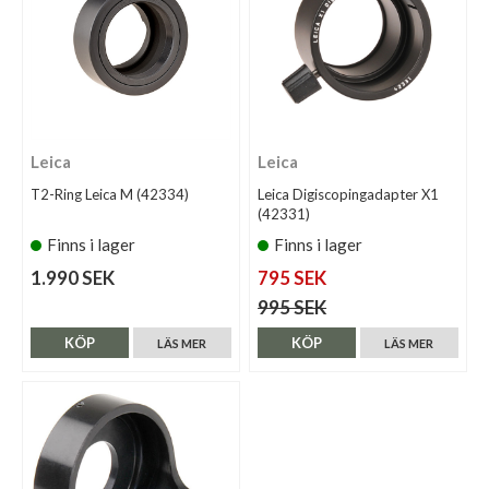
Leica
Leica
T2-Ring Leica M (42334)
Leica Digiscopingadapter X1
(42331)
Finns i lager
Finns i lager
1.990 SEK
795 SEK
995 SEK
KÖP
KÖP
LÄS MER
LÄS MER