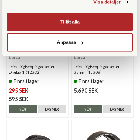
Visa detaljer
Tillåt alla
Anpassa
Leica
Leica
Leica Digiscopingadapter
Leica Digiscopingadapter
Digilux 1 (42302)
35mm (42308)
Finns i lager
Finns i lager
295 SEK
5.690 SEK
595 SEK
KÖP
KÖP
LÄS MER
LÄS MER