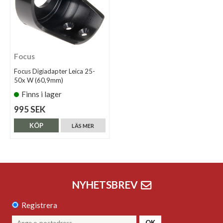
Focus
Focus Digiadapter Leica 25-
50x W (60,9mm)
Finns i lager
995 SEK
KÖP
LÄS MER
NYHETSBREV
Registrera
OK