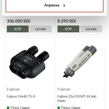
Anpassa
Fujinon SX800
Fujinon 8x42 HC
Beställningsvara
Finns i lager
306.000 SEK
8.290 SEK
KÖP
KÖP
LÄS MER
LÄS MER
Fujinon
Fujinon
Fujinon 14x40 TS-X
Fujinon 25x150 MT-SX Inkl.
Stativ
Finns i lager
Finns i lager