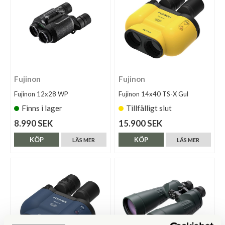
Fujinon
Fujinon
Fujinon 12x28 WP
Fujinon 14x40 TS-X Gul
Finns i lager
Tillfälligt slut
8.990 SEK
15.900 SEK
KÖP
KÖP
LÄS MER
LÄS MER