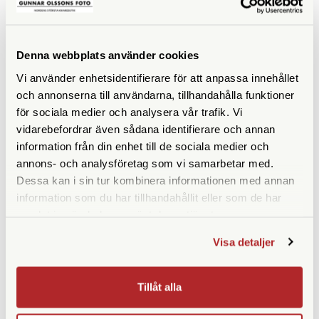
Denna webbplats använder cookies
Fujinon
Fujinon
Fujinon 14x40 TS-X Blå
Fujinon 10x70 MTR-SX
Vi använder enhetsidentifierare för att anpassa innehållet
och annonserna till användarna, tillhandahålla funktioner
Tillfälligt slut
Finns i lager
för sociala medier och analysera vår trafik. Vi
15.900 SEK
10.900 SEK
vidarebefordrar även sådana identifierare och annan
KÖP
KÖP
LÄS MER
LÄS MER
information från din enhet till de sociala medier och
annons- och analysföretag som vi samarbetar med.
Dessa kan i sin tur kombinera informationen med annan
information som du har tillhandahållit eller som de har
samlat in när du har använt deras tjänster.
Visa detaljer
Tillåt alla
Fujinon
Fujinon