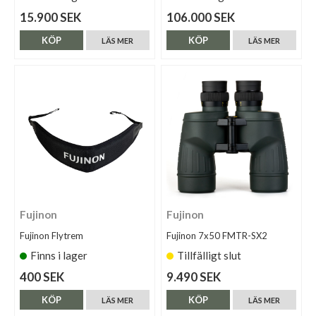
15.900 SEK
106.000 SEK
KÖP
KÖP
LÄS MER
LÄS MER
Fujinon
Fujinon
Fujinon Flytrem
Fujinon 7x50 FMTR-SX2
Finns i lager
Tillfälligt slut
400 SEK
9.490 SEK
KÖP
KÖP
LÄS MER
LÄS MER