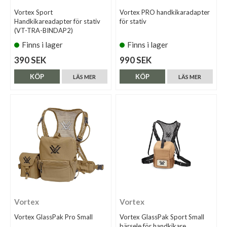
Vortex Sport
Vortex PRO handkikaradapter
Handkikareadapter för stativ
för stativ
(VT-TRA-BINDAP2)
Finns i lager
Finns i lager
390 SEK
990 SEK
KÖP
KÖP
LÄS MER
LÄS MER
Vortex
Vortex
Vortex GlassPak Pro Small
Vortex GlassPak Sport Small
bärsele för handkikare