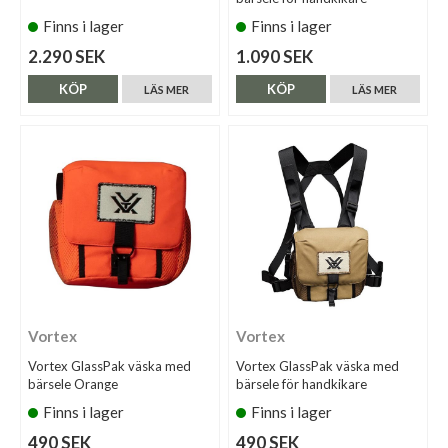
Finns i lager
Finns i lager
2.290 SEK
1.090 SEK
KÖP
KÖP
LÄS MER
LÄS MER
Vortex
Vortex
Vortex GlassPak väska med
Vortex GlassPak väska med
bärsele Orange
bärsele för handkikare
Finns i lager
Finns i lager
490 SEK
490 SEK