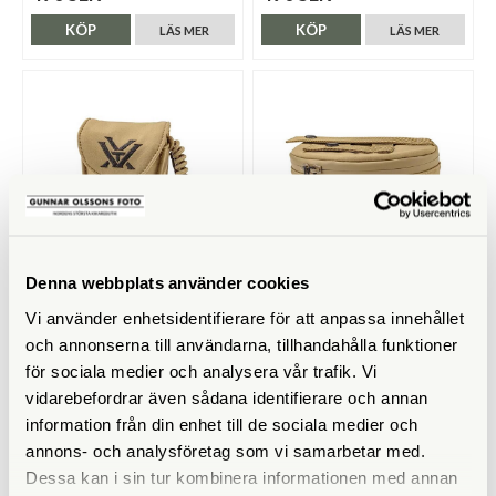
KÖP
KÖP
LÄS MER
LÄS MER
Denna webbplats använder cookies
Vortex
Vortex
Vi använder enhetsidentifierare för att anpassa innehållet
Vortex GlassPak väska för
Vortex GlassPak väska beige,
och annonserna till användarna, tillhandahålla funktioner
rangefinder
LRF-typ
för sociala medier och analysera vår trafik. Vi
Finns i lager
Finns i lager
vidarebefordrar även sådana identifierare och annan
490 SEK
690 SEK
information från din enhet till de sociala medier och
annons- och analysföretag som vi samarbetar med.
KÖP
KÖP
LÄS MER
LÄS MER
Dessa kan i sin tur kombinera informationen med annan