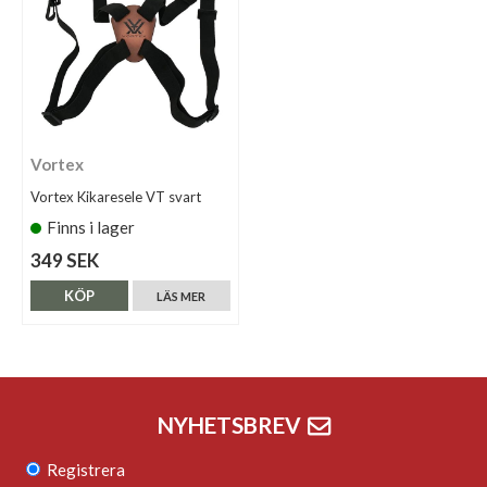
Vortex
Vortex Kikaresele VT svart
Finns i lager
349 SEK
KÖP
LÄS MER
NYHETSBREV
Registrera