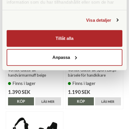
information som du har tillhandahållit eller som de har
samlat in när du har använt deras tjänster.
Visa detaljer
Tillåt alla
Anpassa
Vortex
Vortex
Vortex GlassPak
Vortex GlassPak Sport Large
handvärmarmuff beige
bärsele för handkikare
Finns i lager
Finns i lager
1.390 SEK
1.190 SEK
KÖP
KÖP
LÄS MER
LÄS MER