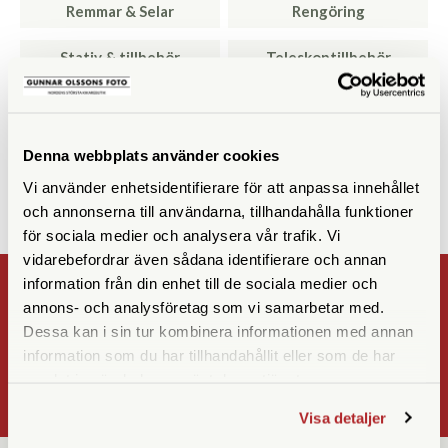
Remmar & Selar
Rengöring
Stativ & tillbehör
Teleskoptillbehör
Tubkikareväskor
UV-Filter
Övriga tillbehör
Denna webbplats använder cookies
Vi använder enhetsidentifierare för att anpassa innehållet
och annonserna till användarna, tillhandahålla funktioner
för sociala medier och analysera vår trafik. Vi
vidarebefordrar även sådana identifierare och annan
information från din enhet till de sociala medier och
NYHETSBREV
annons- och analysföretag som vi samarbetar med.
Dessa kan i sin tur kombinera informationen med annan
Registrera
information som du har tillhandahållit eller som de har
OK
samlat in när du har använt deras tjänster.
Visa detaljer