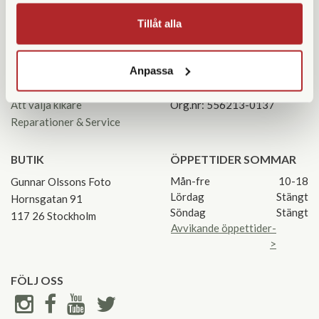
Tillåt alla
KUNDSERVICE
KONTAKTA OSS
Kontakta oss
08 55 60 60 50
Anpassa
Köpvillkor
info@gofoto.se
Returinstruktioner
Att välja kikare
Org.nr: 556213-0137
Reparationer & Service
BUTIK
ÖPPETTIDER SOMMAR
Mån-fre
10-18
Gunnar Olssons Foto
Lördag
Stängt
Hornsgatan 91
Söndag
Stängt
117 26 Stockholm
Avvikande öppettider-
>
FÖLJ OSS