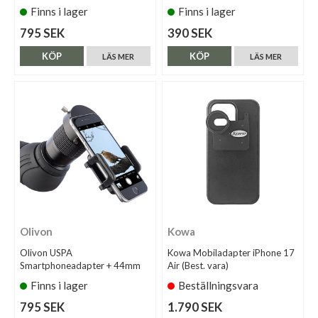
Finns i lager
Finns i lager
795 SEK
390 SEK
KÖP
KÖP
LÄS MER
LÄS MER
Olivon
Kowa
Olivon USPA
Kowa Mobiladapter iPhone 17
Smartphoneadapter + 44mm
Air (Best. vara)
Finns i lager
Beställningsvara
795 SEK
1.790 SEK