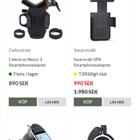
Celestron
Swarovski
Celestron Nexyz 3
Swarovski VPA
Smartphoneadapter
Smartphoneadapter
Finns i lager
Tillfälligt slut
890 SEK
990 SEK
1.980 SEK
KÖP
KÖP
LÄS MER
LÄS MER