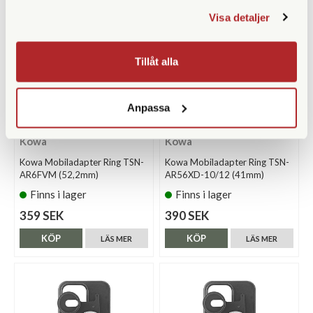
Visa detaljer
Tillåt alla
Anpassa
Kowa
Kowa
Kowa Mobiladapter Ring TSN-
Kowa Mobiladapter Ring TSN-
AR6FVM (52,2mm)
AR56XD-10/12 (41mm)
Finns i lager
Finns i lager
359 SEK
390 SEK
KÖP
KÖP
LÄS MER
LÄS MER