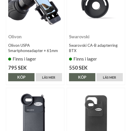
Olivon
Swarovski
Olivon USPA
Swarovski CA-B adapterring
Smartphoneadapter + 61mm
BTX
Finns i lager
Finns i lager
795 SEK
550 SEK
KÖP
KÖP
LÄS MER
LÄS MER