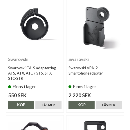
Swarovski
Swarovski
Swarovski CA-S adapterring
Swarovski VPA-2
ATS, ATX, ATC / STS, STX,
Smartphoneadapter
STC-STR
Finns i lager
Finns i lager
550 SEK
2.220 SEK
KÖP
KÖP
LÄS MER
LÄS MER