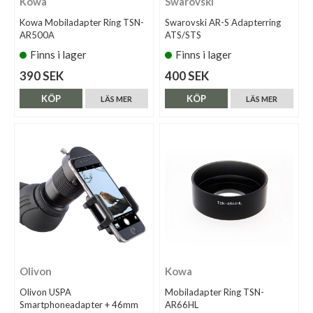
Kowa
Swarovski
Kowa Mobiladapter Ring TSN-
Swarovski AR-S Adapterring
AR500A
ATS/STS
Finns i lager
Finns i lager
390 SEK
400 SEK
KÖP
KÖP
LÄS MER
LÄS MER
Olivon
Kowa
Olivon USPA
Mobiladapter Ring TSN-
Smartphoneadapter + 46mm
AR66HL