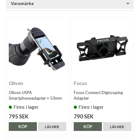
Varumärke
Olivon
Focus
Olivon USPA
Focus Connect Digiscoping
Smartphoneadapter + 53mm
Adapter
Finns i lager
Finns i lager
795 SEK
790 SEK
KÖP
KÖP
LÄS MER
LÄS MER