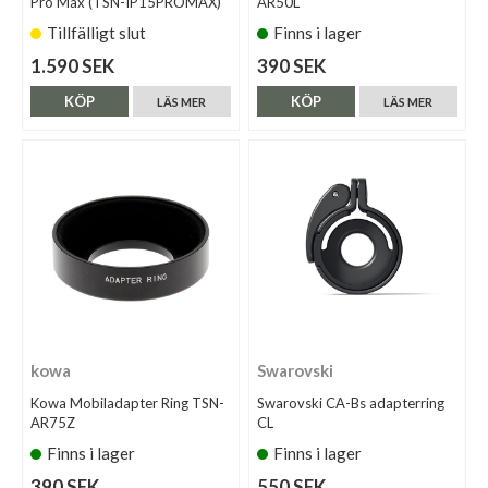
Pro Max (TSN-IP15PROMAX)
AR50L
Tillfälligt slut
Finns i lager
1.590 SEK
390 SEK
KÖP
KÖP
LÄS MER
LÄS MER
kowa
Swarovski
Kowa Mobiladapter Ring TSN-
Swarovski CA-Bs adapterring
AR75Z
CL
Finns i lager
Finns i lager
390 SEK
550 SEK