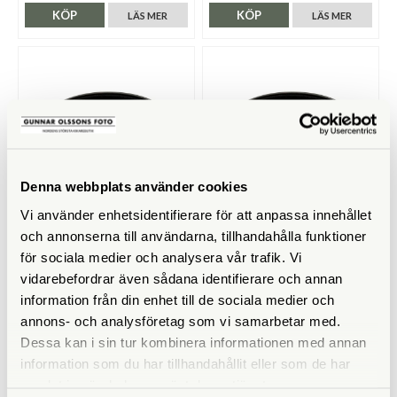
KÖP
KÖP
LÄS MER
LÄS MER
Denna webbplats använder cookies
Vi använder enhetsidentifierare för att anpassa innehållet
Kowa
Kowa Mobiladapter Ring TSN-
och annonserna till användarna, tillhandahålla funktioner
AR60FOL (47,4mm)
för sociala medier och analysera vår trafik. Vi
Kowa Mobiladapter Ring TSN-
AR56XD-8 (41mm)
vidarebefordrar även sådana identifierare och annan
information från din enhet till de sociala medier och
Finns i lager
Finns i lager
annons- och analysföretag som vi samarbetar med.
390 SEK
359 SEK
Dessa kan i sin tur kombinera informationen med annan
KÖP
KÖP
LÄS MER
LÄS MER
information som du har tillhandahållit eller som de har
samlat in när du har använt deras tjänster.