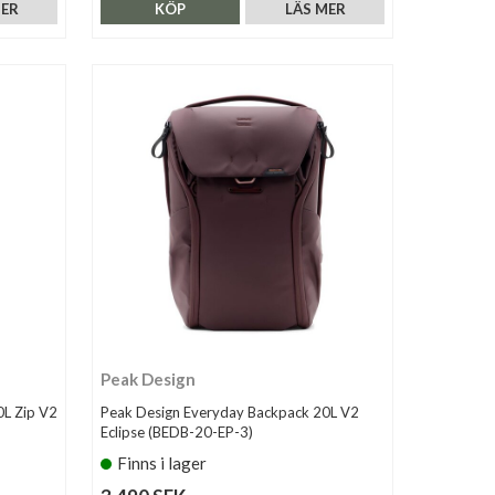
MER
KÖP
LÄS MER
Peak Design
0L Zip V2
Peak Design Everyday Backpack 20L V2
Eclipse (BEDB-20-EP-3)
Finns i lager