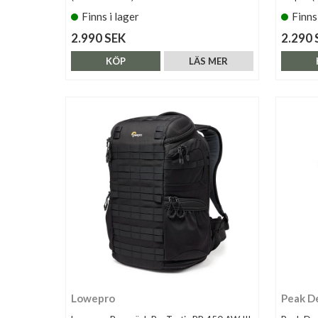
Finns i lager
Finns
2.990 SEK
2.290 
KÖP
LÄS MER
Lowepro
Peak D