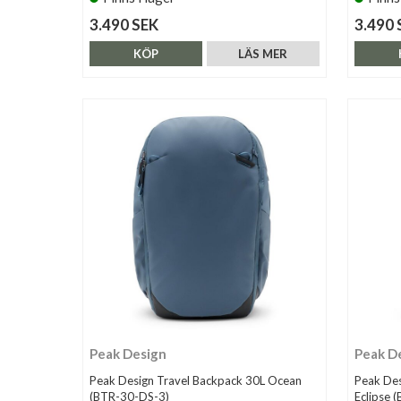
3.490 SEK
3.490 
KÖP
LÄS MER
Peak Design
Peak D
Peak Design Travel Backpack 30L Ocean
Peak Des
(BTR-30-DS-3)
Eclipse 