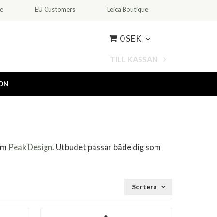
ce
EU Customers
Leica Boutique
0 SEK
TILL KASSAN
ION
som
Peak Design
. Utbudet passar både dig som
Sortera