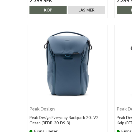
2.399 SEK
2.399 
KÖP
LÄS MER
Peak Design
Peak D
Peak Design Everyday Backpack 20L V2
Peak Des
Ocean (BEDB-20-DS-3)
Kelp (B
Finns i lager
Finns