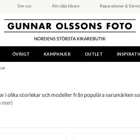
Om oss
Att välja kikare
Reparationer & Servi
ÖVRIGT
KAMPANJER
OUTLET
INSPIRAT
kar
ar i olika storlekar och modeller från populära varumärken 
s mer)