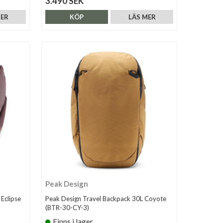
3.490 SEK
MER
KÖP
LÄS MER
Peak Design
Eclipse
Peak Design Travel Backpack 30L Coyote
(BTR-30-CY-3)
Finns i lager