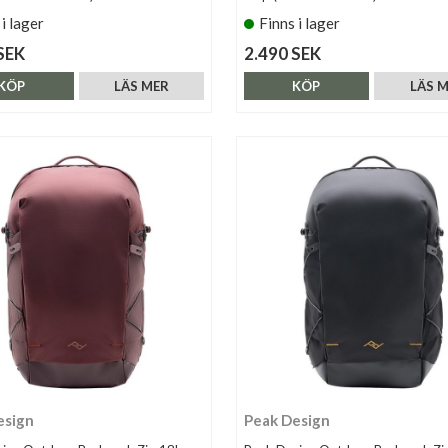
 i lager
Finns i lager
SEK
2.490 SEK
KÖP
LÄS MER
KÖP
LÄS 
esign
Peak Design