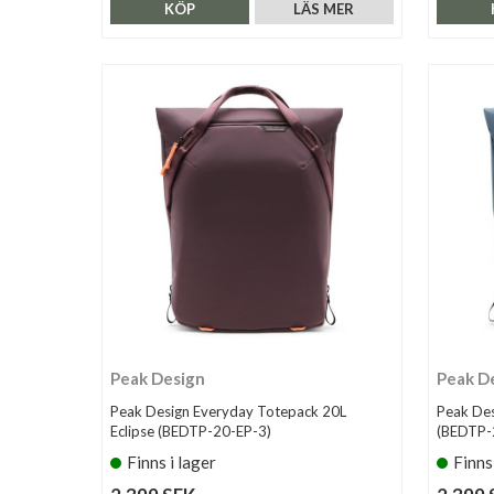
KÖP
LÄS MER
Peak Design
Peak D
Peak Design Everyday Totepack 20L
Peak De
Eclipse (BEDTP-20-EP-3)
(BEDTP-
Finns i lager
Finns