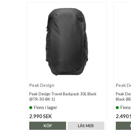
Peak Design
Peak D
Peak Design Travel Backpack 30L Black
Peak Des
(BTR-30-BK-1)
Black (
Finns i lager
Finns
2.990 SEK
2.490 
KÖP
LÄS MER