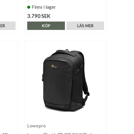
Finns i lager
3.790 SEK
MER
KÖP
LÄS MER
Lowepro