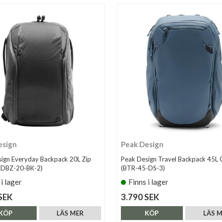
esign
Peak Design
ign Everyday Backpack 20L Zip
Peak Design Travel Backpack 45L
BEDBZ-20-BK-2)
(BTR-45-DS-3)
 i lager
Finns i lager
SEK
3.790 SEK
KÖP
LÄS MER
KÖP
LÄS 