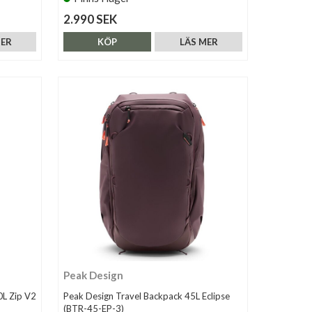
2.990 SEK
MER
KÖP
LÄS MER
Peak Design
0L Zip V2
Peak Design Travel Backpack 45L Eclipse
(BTR-45-EP-3)