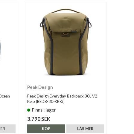
Peak Design
 Ocean
Peak Design Everyday Backpack 30L V2
Kelp (BEDB-30-KP-3)
Finns i lager
3.790 SEK
MER
KÖP
LÄS MER