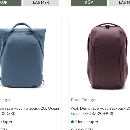
KÖP
LÄS MER
KÖP
LÄS 
esign
Peak Design
sign Everyday Totepack 20L Ocean
Peak Design Everyday Backpack 2
20-DS-3)
Eclipse (BEDBZ-20-EP-3)
 i lager
Finns i lager