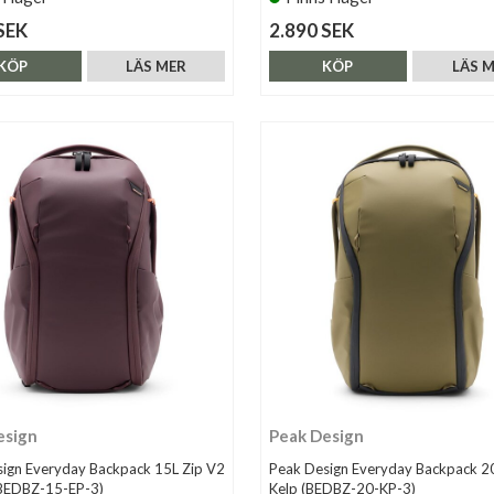
SEK
2.890 SEK
KÖP
LÄS MER
KÖP
LÄS 
esign
Peak Design
ign Everyday Backpack 15L Zip V2
Peak Design Everyday Backpack 2
(BEDBZ-15-EP-3)
Kelp (BEDBZ-20-KP-3)