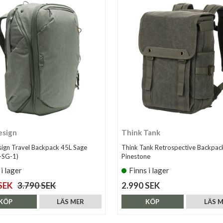
esign
Think Tank
ign Travel Backpack 45L Sage
Think Tank Retrospective Backpac
-SG-1)
Pinestone
 i lager
Finns i lager
SEK
3.790 SEK
2.990 SEK
KÖP
LÄS MER
KÖP
LÄS 