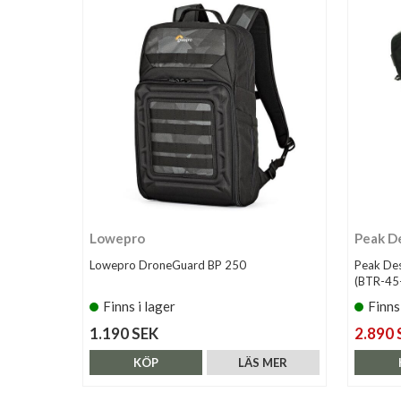
Lowepro
Peak D
Lowepro DroneGuard BP 250
Peak Des
(BTR-45
Finns i lager
Finns
1.190 SEK
2.890 
KÖP
LÄS MER