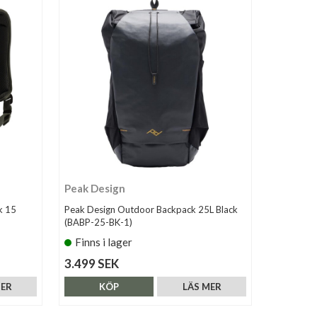
Peak Design
k 15
Peak Design Outdoor Backpack 25L Black
(BABP-25-BK-1)
Finns i lager
3.499 SEK
MER
KÖP
LÄS MER