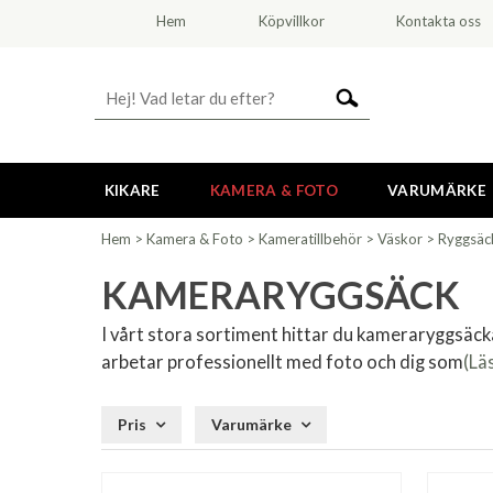
Hem
Köpvillkor
Kontakta oss
KIKARE
KAMERA & FOTO
VARUMÄRKE
Hem
>
Kamera & Foto
>
Kameratillbehör
>
Väskor
>
Ryggsäc
KAMERARYGGSÄCK
I vårt stora sortiment hittar du kameraryggsäck
arbetar professionellt med foto och dig som
(Lä
Pris
Varumärke