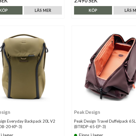
SEK
2.490 SEK
KÖP
LÄS MER
KÖP
LÄS 
esign
Peak Design
ign Everyday Backpack 20L V2
Peak Design Travel Duffelpack 65L 
EDB-20-KP-3)
(BTRDP-65-EP-3)
 i lager
Finns i lager