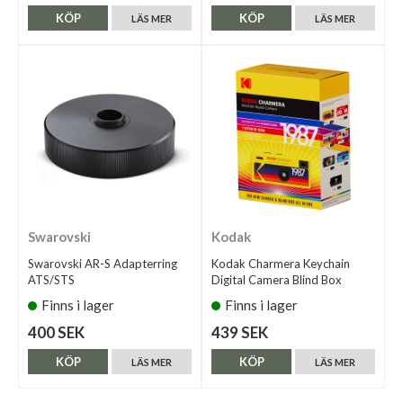
KÖP
KÖP
LÄS MER
LÄS MER
Swarovski
Kodak
Swarovski AR-S Adapterring
Kodak Charmera Keychain
ATS/STS
Digital Camera Blind Box
Finns i lager
Finns i lager
400 SEK
439 SEK
KÖP
KÖP
LÄS MER
LÄS MER