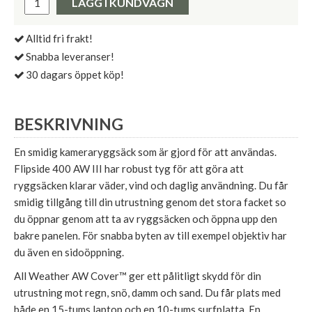
LÄGG I KUNDVAGN
Alltid fri frakt!
Snabba leveranser!
30 dagars öppet köp!
BESKRIVNING
En smidig kameraryggsäck som är gjord för att användas.
Flipside 400 AW III har robust tyg för att göra att
ryggsäcken klarar väder, vind och daglig användning. Du får
smidig tillgång till din utrustning genom det stora facket so
du öppnar genom att ta av ryggsäcken och öppna upp den
bakre panelen. För snabba byten av till exempel objektiv har
du även en sidoöppning.
All Weather AW Cover™ ger ett pålitligt skydd för din
utrustning mot regn, snö, damm och sand. Du får plats med
både en 15-tums laptop och en 10-tums surfplatta. En