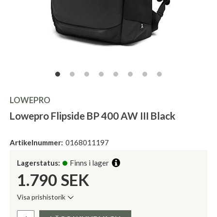
LOWEPRO
Lowepro Flipside BP 400 AW III Black
Artikelnummer:
0168011197
Lagerstatus:
Finns i lager
1.790
SEK
Visa prishistorik
Lägsta pris de senaste 30 dagarna:
Pris: