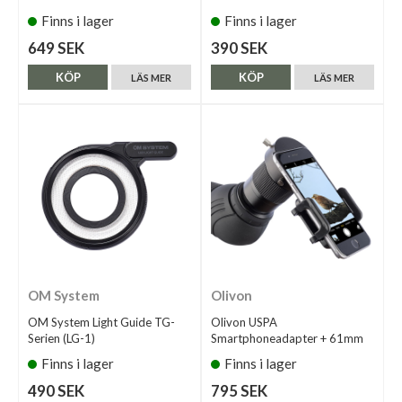
Finns i lager
Finns i lager
649 SEK
390 SEK
KÖP
KÖP
LÄS MER
LÄS MER
OM System
Olivon
OM System Light Guide TG-
Olivon USPA
Serien (LG-1)
Smartphoneadapter + 61mm
Finns i lager
Finns i lager
490 SEK
795 SEK