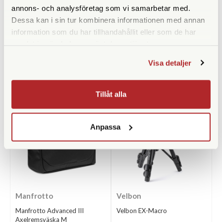
Datorfack
annons- och analysföretag som vi samarbetar med.
Dessa kan i sin tur kombinera informationen med annan
information som du har tillhandahållit eller som de har
samlat in när du har använt deras tjänster.
Visa detaljer
ANDRA KÖPTE ÄVEN
Tillåt alla
Anpassa
Manfrotto
Velbon
Manfrotto Advanced III
Velbon EX-Macro
Axelremsväska M