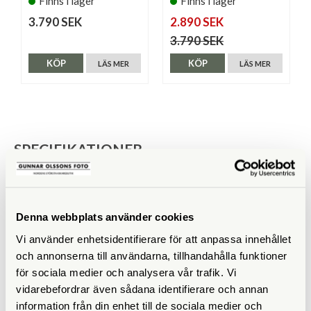
Finns i lager
Finns i lager
3.790 SEK
2.890 SEK
3.790 SEK
KÖP
KÖP
LÄS MER
LÄS MER
SPECIFIKATIONER
Yttermått (cm)
33 x 24 x 48
Innermått (cm)
28 x 14 x 41
Denna webbplats använder cookies
Vi använder enhetsidentifierare för att anpassa innehållet
Vikt (g)
1700
och annonserna till användarna, tillhandahålla funktioner
Rymmer
1-2 kamerahus + 4-5 objektiv
för sociala medier och analysera vår trafik. Vi
+ 15" laptop
vidarebefordrar även sådana identifierare och annan
information från din enhet till de sociala medier och