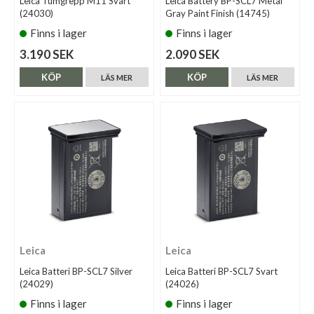
Leica Tumgrepp M11 Svart
Leica Battery BP-SCL7 Metal
(24030)
Gray Paint Finish (14745)
Finns i lager
Finns i lager
3.190 SEK
2.090 SEK
KÖP
KÖP
LÄS MER
LÄS MER
Leica
Leica
Leica Batteri BP-SCL7 Silver
Leica Batteri BP-SCL7 Svart
(24029)
(24026)
Finns i lager
Finns i lager