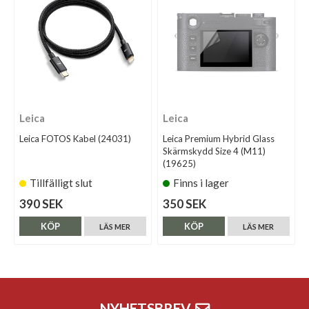
Leica
Leica
Leica FOTOS Kabel (24031)
Leica Premium Hybrid Glass
Skärmskydd Size 4 (M11)
(19625)
Tillfälligt slut
Finns i lager
390 SEK
350 SEK
KÖP
KÖP
LÄS MER
LÄS MER
NYHETSBREV