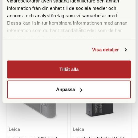
vidarebefordrar även sådana identifierare och annan
information från din enhet till de sociala medier och
Leica
Leica
annons- och analysföretag som vi samarbetar med.
Leica Half Case M11 Cognac
Leica Half Case M11 Svart
Dessa kan i sin tur kombinera informationen med annan
(24033)
(24032)
information som du har tillhandahållit eller som de har
Finns i lager
Finns i lager
samlat in när du har använt deras tjänster.
3.390 SEK
3.390 SEK
Visa detaljer
KÖP
KÖP
LÄS MER
LÄS MER
Tillåt alla
Anpassa
Leica
Leica