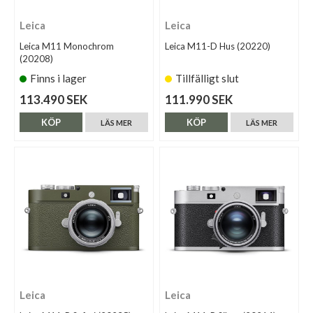
Leica
Leica
Leica M11 Monochrom
Leica M11-D Hus (20220)
(20208)
Finns i lager
Tillfälligt slut
113.490 SEK
111.990 SEK
KÖP
KÖP
LÄS MER
LÄS MER
Leica
Leica