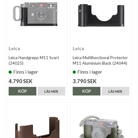
Leica
Leica
Leica Handgrepp M11 Svart
Leica Multifunctional Protector
(24025)
M11 Aluminium Black (24044)
Finns i lager
Finns i lager
4.790 SEK
3.790 SEK
KÖP
KÖP
LÄS MER
LÄS MER