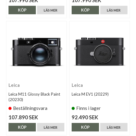
107.990 SEK
107.990 SEK
KÖP
KÖP
LÄS MER
LÄS MER
Leica
Leica
Leica M11 Glossy Black Paint
Leica M EV1 (20229)
(20230)
Beställningsvara
Finns i lager
107.890 SEK
92.490 SEK
KÖP
KÖP
LÄS MER
LÄS MER