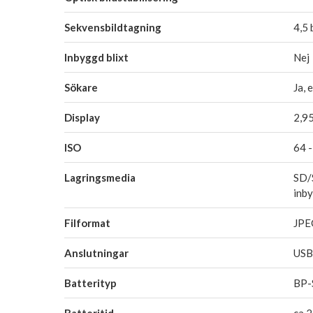
Sekvensbildtagning
4,5 
Inbyggd blixt
Nej
Sökare
Ja, 
Display
2,95
ISO
64 
Lagringsmedia
SD/
inb
Filformat
JP
Anslutningar
USB
Batterityp
BP-
Batteritid
ca 2