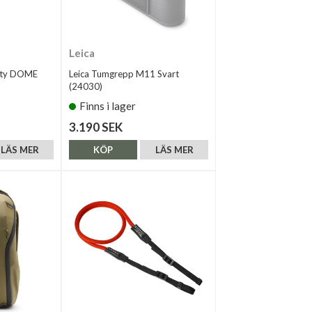
Leica
fty DOME
Leica Tumgrepp M11 Svart
(24030)
Finns i lager
3.190 SEK
LÄS MER
KÖP
LÄS MER