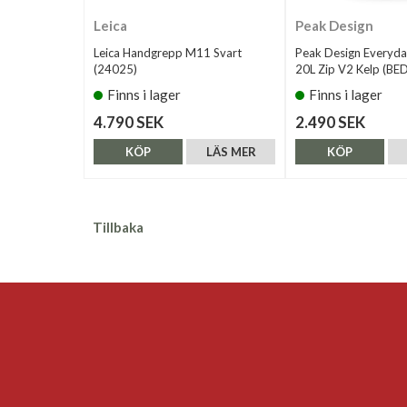
Leica
Peak Design
Leica Handgrepp M11 Svart
Peak Design Everyd
(24025)
20L Zip V2 Kelp (BE
Finns i lager
Finns i lager
4.790 SEK
2.490 SEK
KÖP
LÄS MER
KÖP
Tillbaka