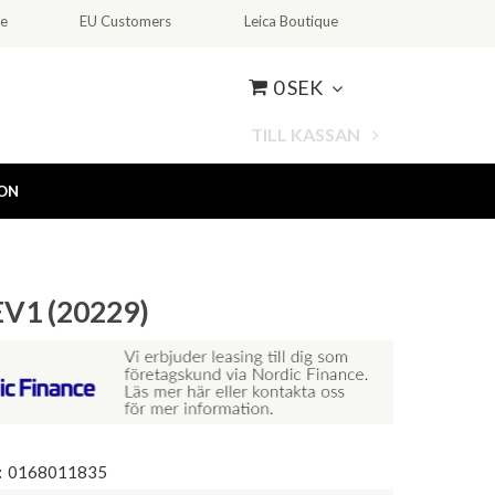
ce
EU Customers
Leica Boutique
0 SEK
TILL KASSAN
ION
EV1 (20229)
:
0168011835