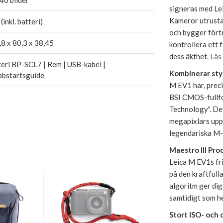
signeras med Lei
Kameror utrusta
(inkl. batteri)
och bygger förtr
8 x 80,3 x 38,45
kontrollera ett 
dess äkthet.
Läs
eri BP-SCL7 | Rem | USB-kabel |
Kombinerar sty
bbstartsguide
M EV1 har, prec
BSI CMOS-fullfo
Technology". Det
megapixlars uppl
legendariska M-o
Maestro III Pro
Leica M EV1s fri
på den kraftful
algoritm ger dig
samtidigt som he
Stort ISO- och