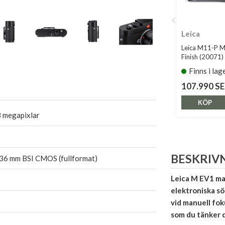
Leica
Leica M11-P M
Finish (20071)
Finns i lag
107.990 S
KÖP
3 megapixlar
BESKRIV
36 mm BSI CMOS (fullformat)
Leica M EV1 mar
elektroniska sö
vid manuell fok
som du tänker di