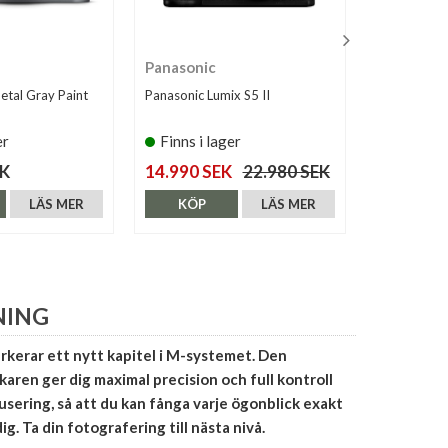
Panasonic
Leica
etal Gray Paint
Panasonic Lumix S5 II
Leica M11-P
er
Finns i lager
Finns i 
EK
14.990 SEK
22.980 SEK
107.990 
LÄS MER
KÖP
LÄS MER
KÖP
NING
kerar ett nytt kapitel i M-systemet. Den
karen ger dig maximal precision och full kontroll
usering, så att du kan fånga varje ögonblick exakt
g. Ta din fotografering till nästa nivå.