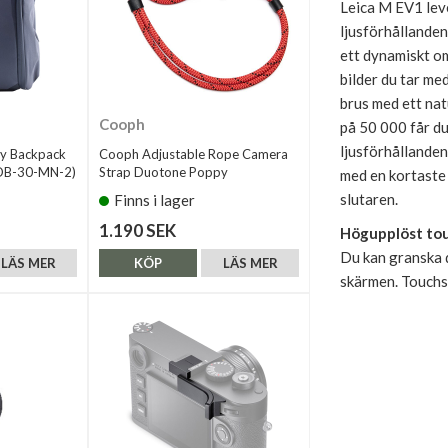
Leica M EV1 leve
ljusförhållanden
ett dynamiskt om
bilder du tar m
brus med ett nat
Cooph
på 50 000 får du
ljusförhållanden
ay Backpack
Cooph Adjustable Rope Camera
EDB-30-MN-2)
Strap Duotone Poppy
med en kortaste 
slutaren.
Finns i lager
1.190 SEK
Högupplöst to
Du kan granska d
LÄS MER
KÖP
LÄS MER
skärmen. Touchsk