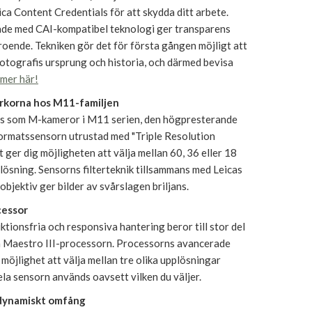
ca Content Credentials för att skydda ditt arbete.
de med CAI-kompatibel teknologi ger transparens
oende. Tekniken gör det för första gången möjligt att
fotografis ursprung och historia, och därmed bevisa
 mer här!
rkorna hos M11-familjen
is som M-kameror i M11 serien, den högpresterande
rmatssensorn utrustad med "Triple Resolution
 ger dig möjligheten att välja mellan 60, 36 eller 18
ösning. Sensorns filterteknik tillsammans med Leicas
bjektiv ger bilder av svårslagen briljans.
cessor
ktionsfria och responsiva hantering beror till stor del
la Maestro III-processorn. Processorns avancerade
 möjlighet att välja mellan tre olika upplösningar
la sensorn används oavsett vilken du väljer.
 dynamiskt omfång