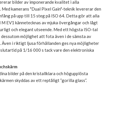
rerar bilder av imponerande kvalitet i alla
. Med kamerans "Dual Pixel Gain"-teknik levererar den
fång på upp till 15 steg på ISO 64. Detta gör att alla
ed M EV1 kännetecknas av mjuka övergångar och lågt
urligt och elegant utseende. Med ett högsta ISO-tal
 dessutom möjlighet att fota även i de sämsta av
. Även i riktigt ljusa förhållanden ges nya möjligheter
slutartid på 1/16 000 s tack vare den elektroniska
uchskärm
ina bilder på den kristallklara och högupplösta
ärmen skyddas av ett reptåligt ”gorilla glass”.