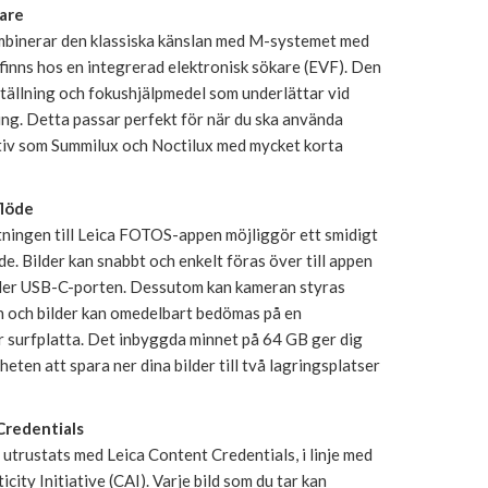
kare
binerar den klassiska känslan med M-systemet med
finns hos en integrerad elektronisk sökare (EVF). Den
ställning och fokushjälpmedel som underlättar vid
ng. Detta passar perfekt för när du ska använda
ktiv som Summilux och Noctilux med mycket korta
flöde
tningen till Leica FOTOS-appen möjliggör ett smidigt
de. Bilder kan snabbt och enkelt föras över till appen
ller USB-C-porten. Dessutom kan kameran styras
n och bilder kan omedelbart bedömas på en
r surfplatta. Det inbyggda minnet på 64 GB ger dig
eten att spara ner dina bilder till två lagringsplatser
Credentials
utrustats med Leica Content Credentials, i linje med
city Initiative (CAI). Varje bild som du tar kan