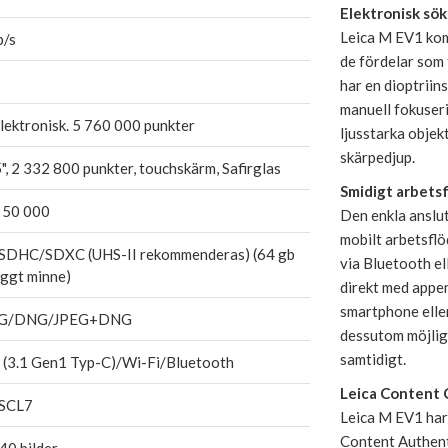
Elektronisk sö
Leica M EV1 kom
b/s
de fördelar som 
har en dioptriin
manuell fokuseri
elektronisk. 5 760 000 punkter
ljusstarka obje
skärpedjup.
", 2 332 800 punkter, touchskärm, Safirglas
Smidigt arbets
- 50 000
Den enkla anslu
mobilt arbetsflö
SDHC/SDXC (UHS-II rekommenderas) (64 gb
via Bluetooth e
yggt minne)
direkt med appe
smartphone elle
EG/DNG/JPEG+DNG
dessutom möjligh
samtidigt.
 (3.1 Gen1 Typ-C)/Wi-Fi/Bluetooth
Leica Content 
SCL7
Leica M EV1 har 
Content Authenti
40 bilder