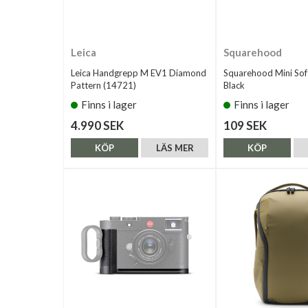
Leica
Squarehood
Leica Handgrepp M EV1 Diamond
Squarehood Mini So
Pattern (14721)
Black
Finns i lager
Finns i lager
4.990 SEK
109 SEK
KÖP
LÄS MER
KÖP