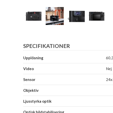
SPECIFIKATIONER
Upplösning
60,
Video
Nej
Sensor
24x
Objektiv
Ljusstyrka optik
Optisk bildstabilisering