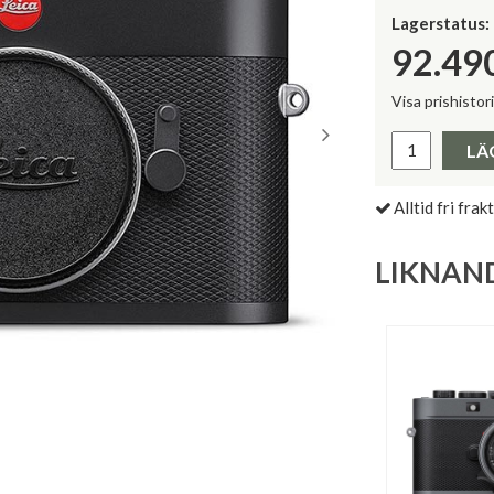
Lagerstatus:
92.49
Visa prishistor
Lägsta pris 
LÄ
Alltid fri frakt
LIKNAN