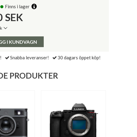
Finns i lager
0
SEK
ik
de senaste 30 dagarna:
Pris:
GG I KUNDVAGN
!
Snabba leveranser!
30 dagars öppet köp!
DE PRODUKTER