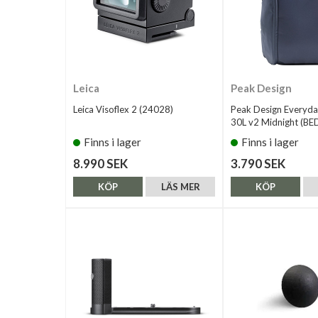
Leica
Peak Design
Leica Visoflex 2 (24028)
Peak Design Everyd
30L v2 Midnight (B
Finns i lager
Finns i lager
8.990 SEK
3.790 SEK
KÖP
LÄS MER
KÖP