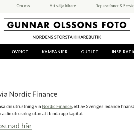
Om oss
Att välja kikare
Reparationer & Servi
ÖVRIGT
KAMPANJER
OUTLET
INSPIRAT
via Nordic Finance
sa din utrustning via
Nordic Finance
, ett av Sveriges ledande finan
a din utrusning utan att binda upp kapital.
ostnad här