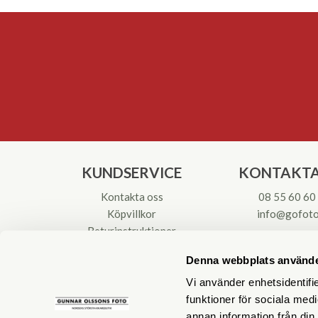
KUNDSERVICE
KONTAKTA
Kontakta oss
08 55 60 60
Köpvillkor
info@gofoto
Returinstruktioner
Att välja kikare
Org.nr: 55621
Denna webbplats använde
Reparationer & Service
Vi använder enhetsidentifie
funktioner för sociala medi
annan information från din