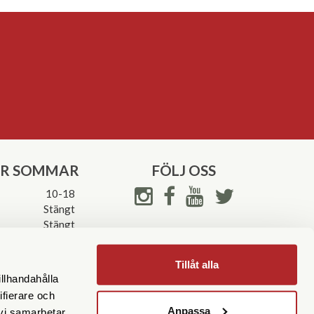
ER SOMMAR
FÖLJ OSS
10-18
Stängt
Stängt
ettider->
Tillåt alla
illhandahålla
ifierare och
Anpassa
 vi samarbetar