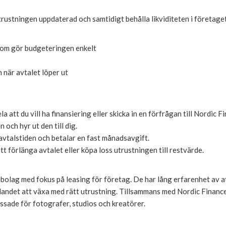
utrustningen uppdaterad och samtidigt behålla likviditeten i företag
 som gör budgeteringen enkelt
 när avtalet löper ut
a att du vill ha finansiering eller skicka in en förfrågan till Nordic F
och hyr ut den till dig.
vtalstiden och betalar en fast månadsavgift.
att förlänga avtalet eller köpa loss utrustningen till restvärde.
sbolag med fokus på leasing för företag. De har lång erfarenhet av 
landet att växa med rätt utrustning. Tillsammans med Nordic Finan
ssade för fotografer, studios och kreatörer.