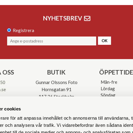
NYHETSBREV
Registrera
OK
 OSS
BUTIK
ÖPPETTID
Mån-fre
 50
Gunnar Olssons Foto
Lördag
.se
Hornsgatan 91
Söndag
117 26 Stockholm
Avvikande öpp
3-0137
r cookies
rare för att anpassa innehållet och annonserna till användarna, t
er och analysera vår trafik. Vi vidarebefordrar även sådana ident
 enhet till de sociala medier och annons- och analysföretag som