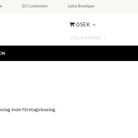
ce
EU Customers
Leica Boutique
0 SEK
TILL KASSAN
ION
sbolag inom företagsleasing.