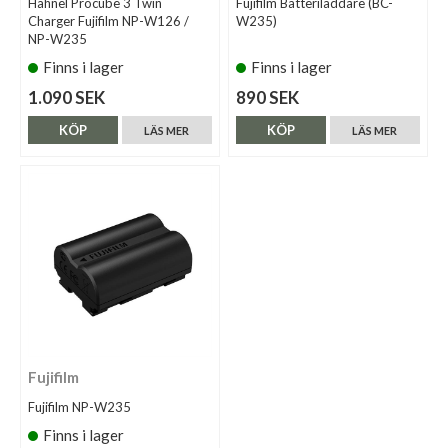
Hähnel Procube 3 Twin
Fujifilm Batteriladdare (BC-
Charger Fujifilm NP-W126 /
W235)
NP-W235
Finns i lager
Finns i lager
1.090 SEK
890 SEK
KÖP
KÖP
LÄS MER
LÄS MER
Fujifilm
Fujifilm NP-W235
Finns i lager