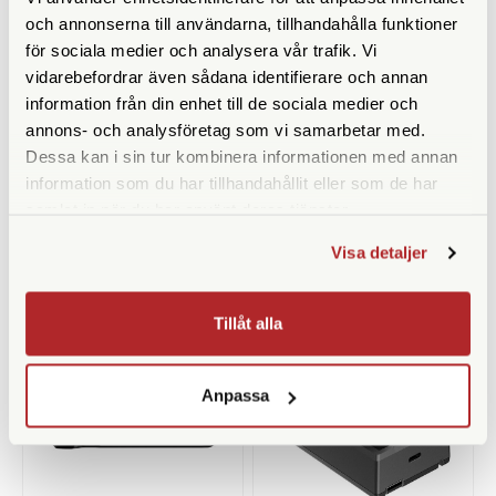
och annonserna till användarna, tillhandahålla funktioner
för sociala medier och analysera vår trafik. Vi
vidarebefordrar även sådana identifierare och annan
information från din enhet till de sociala medier och
Fujifilm
Fujifilm
annons- och analysföretag som vi samarbetar med.
Dessa kan i sin tur kombinera informationen med annan
Fujifilm X-T5 + 16-80/4,0 Silver
Fujifilm X-T5 + 16-80/4,0 Svart
information som du har tillhandahållit eller som de har
Finns i lager
Finns i lager
samlat in när du har använt deras tjänster.
24.790 SEK
24.790 SEK
Visa detaljer
KÖP
KÖP
LÄS MER
LÄS MER
Tillåt alla
Anpassa