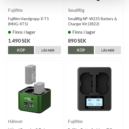
Fujifilm
SmallRig
Fujifilm Handgrepp X-T5
SmallRig NP-W235 Battery &
(MHG-XT5)
Charger Kit (3822)
Finns i lager
Finns i lager
1.490 SEK
890 SEK
KÖP
KÖP
LÄS MER
LÄS MER
Hähnel
Fujifilm