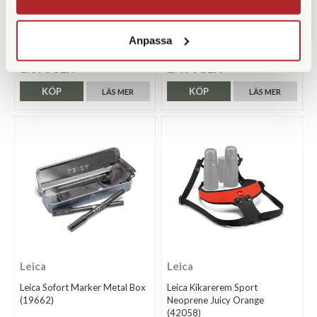
Leica Rem D-Lux 8 Cognac –
Leica APO Televid 82
Petrol (18568)
Allvädersväska Svart RAK
(42314)
Anpassa
Finns i lager
Finns i lager
1.090 SEK
2.490 SEK
KÖP
KÖP
LÄS MER
LÄS MER
Leica
Leica
Leica Sofort Marker Metal Box
Leica Kikarerem Sport
(19662)
Neoprene Juicy Orange
(42058)