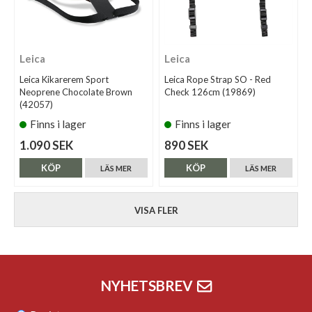
Leica
Leica
Leica Kikarerem Sport
Leica Rope Strap SO - Red
Neoprene Chocolate Brown
Check 126cm (19869)
(42057)
Finns i lager
Finns i lager
1.090 SEK
890 SEK
KÖP
KÖP
LÄS MER
LÄS MER
VISA FLER
NYHETSBREV