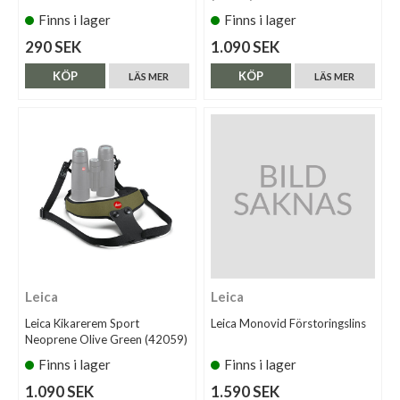
Finns i lager
Finns i lager
290 SEK
1.090 SEK
KÖP
KÖP
LÄS MER
LÄS MER
Leica
Leica
Leica Kikarerem Sport
Leica Monovid Förstoringslins
Neoprene Olive Green (42059)
Finns i lager
Finns i lager
1.090 SEK
1.590 SEK