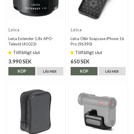
Leica
Leica
Leica Extender 1,8x APO-
Leica Ollin Snapcase iPhone 16
Televid (41022)
Pro (96390)
Tillfälligt slut
Tillfälligt slut
3.990 SEK
650 SEK
KÖP
KÖP
LÄS MER
LÄS MER