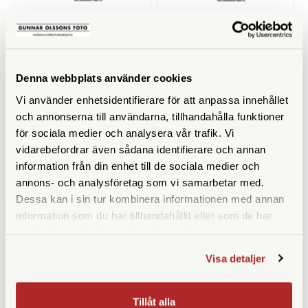
Leica
Leica
Leica Televid 65
Leica Televid 82
Allvädersväska (42342)
Allvädersväska (42341)
Finns i lager
Finns i lager
Denna webbplats använder cookies
2.990 SEK
2.990 SEK
Vi använder enhetsidentifierare för att anpassa innehållet
och annonserna till användarna, tillhandahålla funktioner
KÖP
KÖP
LÄS MER
LÄS MER
för sociala medier och analysera vår trafik. Vi
vidarebefordrar även sådana identifierare och annan
information från din enhet till de sociala medier och
annons- och analysföretag som vi samarbetar med.
Dessa kan i sin tur kombinera informationen med annan
information som du har tillhandahållit eller som de har
samlat in när du har använt deras tjänster.
Visa detaljer
Leica
Leica
Tillåt alla