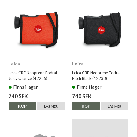
Leica
Leica
Leica CRF Neoprene Fodral
Leica CRF Neoprene Fodral
Juicy Orange (42235)
Pitch Black (42233)
Finns i lager
Finns i lager
740 SEK
740 SEK
KÖP
KÖP
LÄS MER
LÄS MER