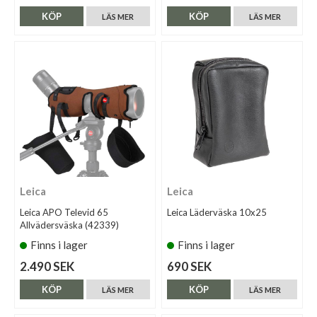
KÖP
KÖP
LÄS MER
LÄS MER
Leica
Leica
Leica APO Televid 65
Leica Läderväska 10x25
Allvädersväska (42339)
Finns i lager
Finns i lager
2.490 SEK
690 SEK
KÖP
KÖP
LÄS MER
LÄS MER