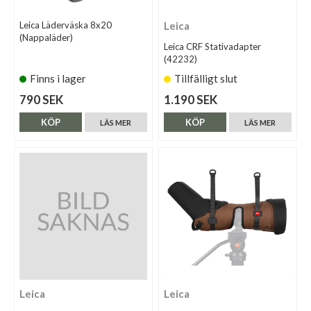
Leica Läderväska 8x20
Leica
(Nappaläder)
Leica CRF Stativadapter
(42232)
Finns i lager
Tillfälligt slut
790 SEK
1.190 SEK
KÖP
KÖP
LÄS MER
LÄS MER
Leica
Leica