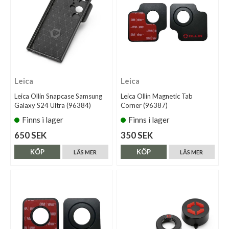
Leica
Leica
Leica Ollin Snapcase Samsung
Leica Ollin Magnetic Tab
Galaxy S24 Ultra (96384)
Corner (96387)
Finns i lager
Finns i lager
650 SEK
350 SEK
KÖP
KÖP
LÄS MER
LÄS MER