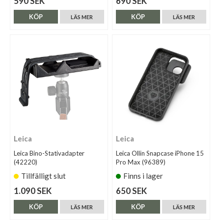
590 SEK
690 SEK
KÖP
KÖP
LÄS MER
LÄS MER
Leica
Leica
Leica Bino-Stativadapter
Leica Ollin Snapcase iPhone 15
(42220)
Pro Max (96389)
Tillfälligt slut
Finns i lager
1.090 SEK
650 SEK
KÖP
KÖP
LÄS MER
LÄS MER