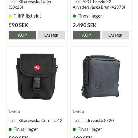
Leica Kikareväska Läder
Leica APO Televid 82
(10x25)
Allvädersväska Brun (42070)
Tillfälligt slut
Finns i lager
590 SEK
2.490 SEK
KÖP
KÖP
LÄS MER
LÄS MER
Leica
Leica
Leica Kikareväska Cordura 42
Leica Läderväska 8x20
Finns i lager
Finns i lager