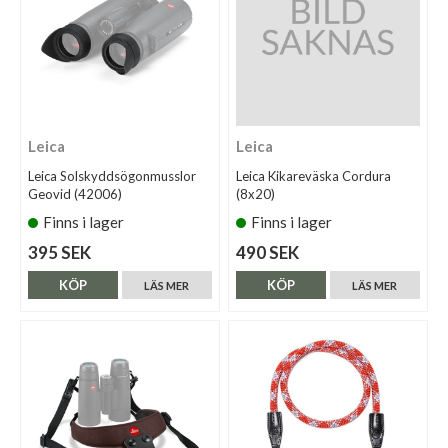
Leica
Leica
Leica Solskyddsögonmusslor
Leica Kikareväska Cordura
Geovid (42006)
(8x20)
Finns i lager
Finns i lager
395 SEK
490 SEK
KÖP
KÖP
LÄS MER
LÄS MER