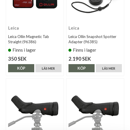
Leica
Leica
Leica Ollin Magnetic Tab
Leica Ollin Snapshot Spotter
Straight (96386)
Adapter (96385)
Finns i lager
Finns i lager
350 SEK
2.190 SEK
KÖP
KÖP
LÄS MER
LÄS MER