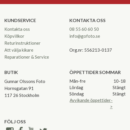
KUNDSERVICE
KONTAKTA OSS
Kontakta oss
08 55 60 60 50
Köpvillkor
info@gofoto.se
Returinstruktioner
Att välja kikare
Org.nr: 556213-0137
Reparationer & Service
BUTIK
ÖPPETTIDER SOMMAR
Mån-fre
10-18
Gunnar Olssons Foto
Lördag
Stängt
Hornsgatan 91
Söndag
Stängt
117 26 Stockholm
Avvikande öppettider-
>
FÖLJ OSS