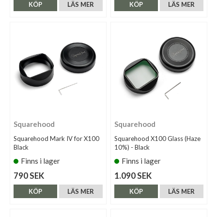
KÖP
LÄS MER
KÖP
LÄS MER
Squarehood
Squarehood
Squarehood Mark IV for X100
Squarehood X100 Glass (Haze
Black
10%) - Black
Finns i lager
Finns i lager
790 SEK
1.090 SEK
KÖP
LÄS MER
KÖP
LÄS MER