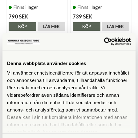
Finns i lager
Finns i lager
790 SEK
739 SEK
KÖP
LÄS MER
KÖP
LÄS MER
Denna webbplats använder cookies
Vi använder enhetsidentifierare för att anpassa innehållet
och annonserna till användarna, tillhandahålla funktioner
för sociala medier och analysera vår trafik. Vi
vidarebefordrar även sådana identifierare och annan
information från din enhet till de sociala medier och
Squarehood
Squarehood
annons- och analysföretag som vi samarbetar med.
Squarehood For XF 27/2,8
Squarehood For Leica
Dessa kan i sin tur kombinera informationen med annan
Black
Summicron 35mm v3
information som du har tillhandahållit eller som de har
Finns i lager
Finns i lager
samlat in när du har använt deras tjänster.
739 SEK
1.190 SEK