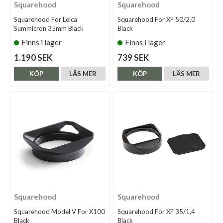
Squarehood
Squarehood
Squarehood For Leica
Squarehood For XF 50/2,0
Summicron 35mm Black
Black
Finns i lager
Finns i lager
1.190 SEK
739 SEK
KÖP
LÄS MER
KÖP
LÄS MER
Squarehood
Squarehood
Squarehood Model V For X100
Squarehood For XF 35/1,4
Black
Black