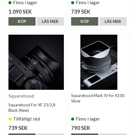
Finns i lager
Finns i lager
1.090 SEK
739 SEK
KÖP
LÄS MER
KÖP
LÄS MER
Squarehood
Squarehood Mark IV for X100
Silver
Squarehood For XF 23/2,8
Black (New)
Tillfälligt slut
Finns i lager
739 SEK
790 SEK