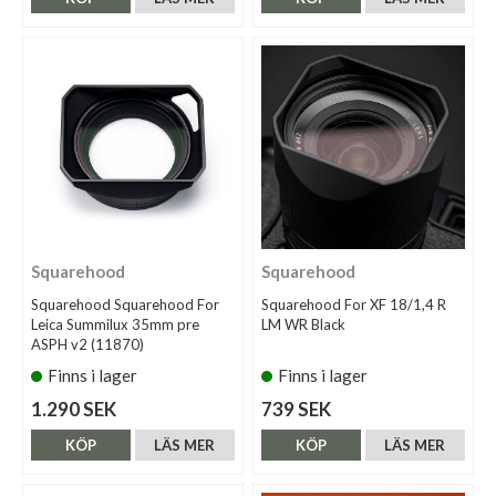
Squarehood
Squarehood
Squarehood Squarehood For
Squarehood For XF 18/1,4 R
Leica Summilux 35mm pre
LM WR Black
ASPH v2 (11870)
Finns i lager
Finns i lager
1.290 SEK
739 SEK
KÖP
LÄS MER
KÖP
LÄS MER