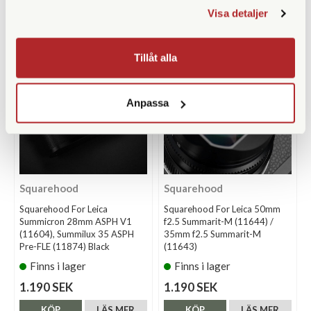
Visa detaljer
KÖP
LÄS MER
KÖP
LÄS MER
Tillåt alla
Anpassa
Squarehood
Squarehood
Squarehood For Leica
Squarehood For Leica 50mm
Summicron 28mm ASPH V1
f2.5 Summarit-M (11644) /
(11604), Summilux 35 ASPH
35mm f2.5 Summarit-M
Pre-FLE (11874) Black
(11643)
Finns i lager
Finns i lager
1.190 SEK
1.190 SEK
KÖP
LÄS MER
KÖP
LÄS MER