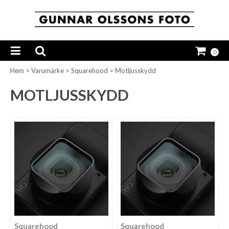
0
Hem
>
Varumärke
>
Squarehood
>
Motljusskydd
MOTLJUSSKYDD
Squarehood
Squarehood