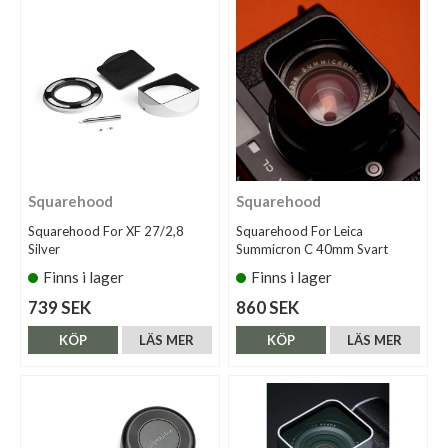
Squarehood
Squarehood
Squarehood For XF 27/2,8
Squarehood For Leica
Silver
Summicron C 40mm Svart
Finns i lager
Finns i lager
739 SEK
860 SEK
KÖP
LÄS MER
KÖP
LÄS MER