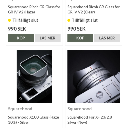
Squarehood Ricoh GR Glass for
Squarehood Ricoh GR Glass for
GR IV V2 (Haze)
GR IV V2 (Clear)
Tillfälligt slut
Tillfälligt slut
990 SEK
990 SEK
KÖP
LÄS MER
KÖP
LÄS MER
Squarehood
Squarehood
Squarehood X100 Glass (Haze
Squarehood For XF 23/2,8
10%) - Silver
Silver (New)