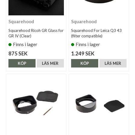
Squarehood
Squarehood
Squarehood Ricoh GR Glass for
Squarehood For Leica Q3 43
GR IV (Clear)
(filter compatible)
Finns i lager
Finns i lager
875 SEK
1.249 SEK
KÖP
LÄS MER
KÖP
LÄS MER