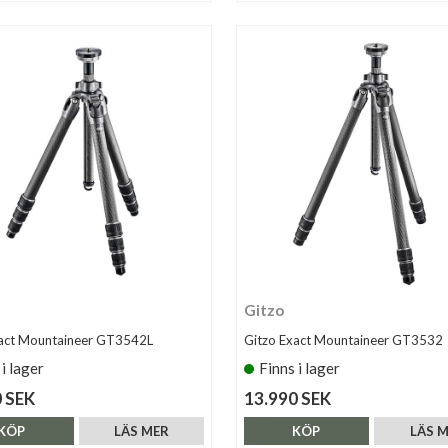
Gitzo
xact Mountaineer GT3542L
Gitzo Exact Mountaineer GT3532
 i lager
Finns i lager
 SEK
13.990 SEK
KÖP
LÄS MER
KÖP
LÄS 