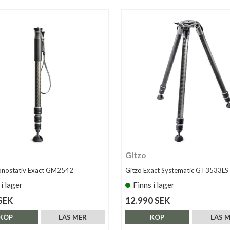
Gitzo
onostativ Exact GM2542
Gitzo Exact Systematic GT3533LS
 i lager
Finns i lager
SEK
12.990 SEK
KÖP
LÄS MER
KÖP
LÄS 