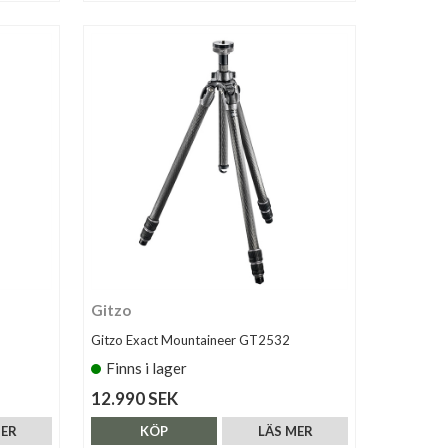
Gitzo
Gitzo Exact Mountaineer GT2532
Finns i lager
12.990 SEK
MER
KÖP
LÄS MER