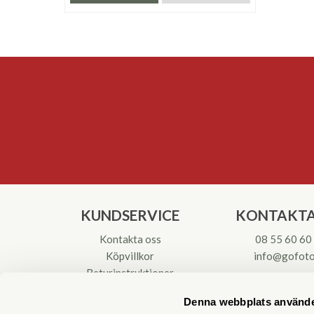
KUNDSERVICE
KONTAKTA
Kontakta oss
08 55 60 60
Köpvillkor
info@gofoto
Returinstruktioner
Att välja kikare
Org.nr: 55621
Denna webbplats använde
Reparationer & Service