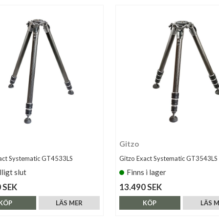
Gitzo
act Systematic GT4533LS
Gitzo Exact Systematic GT3543LS
lligt slut
Finns i lager
 SEK
13.490 SEK
KÖP
LÄS MER
KÖP
LÄS 