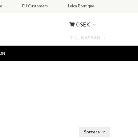
ce
EU Customers
Leica Boutique
0 SEK
TILL KASSAN
ION
Sortera