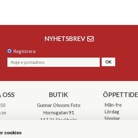
NYHETSBREV
Registrera
OK
 OSS
BUTIK
ÖPPETTID
Mån-fre
 50
Gunnar Olssons Foto
Lördag
.se
Hornsgatan 91
Söndag
117 26 Stockholm
Avvikande öpp
3-0137
r cookies