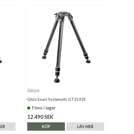
Gitzo
Gitzo Exact Systematic GT3533S
Finns i lager
12.490 SEK
MER
KÖP
LÄS MER