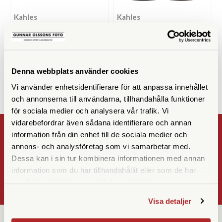
Kahles
Kahles
Kahles Helia S 8x42
Kahles Helia S 10x42
Finns i lager
Finns i lager
17.400 SEK
17.400 SEK
Denna webbplats använder cookies
KÖP
KÖP
LÄS MER
LÄS MER
Vi använder enhetsidentifierare för att anpassa innehållet
och annonserna till användarna, tillhandahålla funktioner
för sociala medier och analysera vår trafik. Vi
vidarebefordrar även sådana identifierare och annan
information från din enhet till de sociala medier och
NYHETSBREV
annons- och analysföretag som vi samarbetar med.
Registrera
Dessa kan i sin tur kombinera informationen med annan
information som du har tillhandahållit eller som de har
OK
samlat in när du har använt deras tjänster.
Visa detaljer