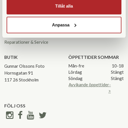
KUNDSERVICE
KONTAKTA OSS
Tillåt alla
Kontakta oss
08 55 60 60 50
Köpvillkor
info@gofoto.se
Anpassa
Returinstruktioner
Att välja kikare
Org.nr: 556213-0137
Reparationer & Service
BUTIK
ÖPPETTIDER SOMMAR
Mån-fre
10-18
Gunnar Olssons Foto
Lördag
Stängt
Hornsgatan 91
Söndag
Stängt
117 26 Stockholm
Avvikande öppettider-
>
FÖLJ OSS