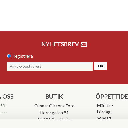
NYHETSBREV
Registrera
OK
 OSS
BUTIK
ÖPPETTID
Mån-fre
 50
Gunnar Olssons Foto
Lördag
.se
Hornsgatan 91
Söndag
117 26 Stockholm
Avvikande öpp
3-0137