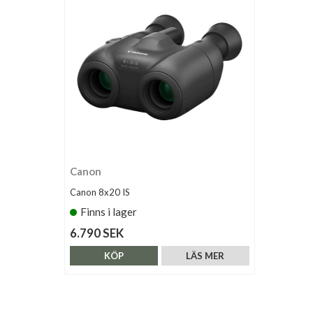
Canon
Canon 8x20 IS
Finns i lager
6.790 SEK
KÖP
LÄS MER