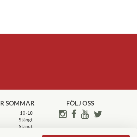
ER SOMMAR
FÖLJ OSS
10-18
Stängt
Stängt
ettider->