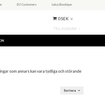
ce
EU Customers
Leica Boutique
0 SEK
TILL KASSAN
ION
kningar som annars kan vara tydliga och störande
Sortera