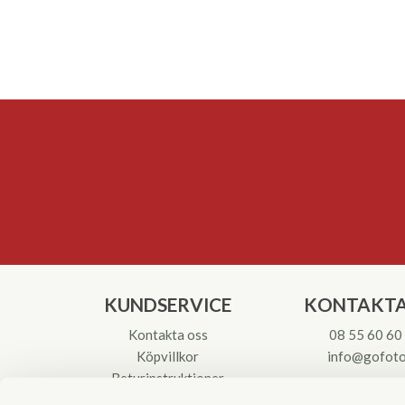
KUNDSERVICE
KONTAKTA
Kontakta oss
08 55 60 60
Köpvillkor
info@gofoto
Returinstruktioner
Att välja kikare
Org.nr: 55621