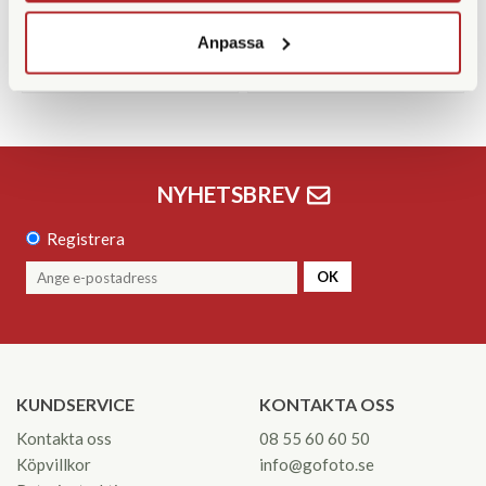
2.290 SEK
5.390 SEK
Anpassa
KÖP
KÖP
LÄS MER
LÄS MER
NYHETSBREV
Registrera
OK
KUNDSERVICE
KONTAKTA OSS
Kontakta oss
08 55 60 60 50
Köpvillkor
info@gofoto.se