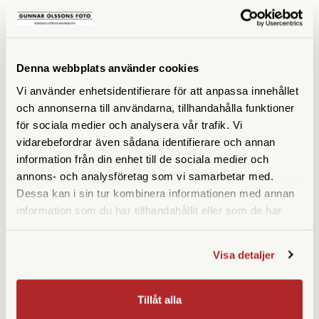
Vortex 10x36 Solo
Vortex 8x25 Solo Monokikare
Monokikare
Finns i lager
Tillfälligt slut
1.690 SEK
890 SEK
Denna webbplats använder cookies
KÖP
KÖP
LÄS MER
LÄS MER
Vi använder enhetsidentifierare för att anpassa innehållet
och annonserna till användarna, tillhandahålla funktioner
för sociala medier och analysera vår trafik. Vi
vidarebefordrar även sådana identifierare och annan
information från din enhet till de sociala medier och
annons- och analysföretag som vi samarbetar med.
Dessa kan i sin tur kombinera informationen med annan
information som du har tillhandahållit eller som de har
samlat in när du har använt deras tjänster.
Visa detaljer
Vortex
Vortex
Vortex 8x36 Solo RT tactical
Vortex 8x32 Recce Pro HD
m-rad
Tactical m-rad
Tillåt alla
Tillfälligt slut
Finns i lager