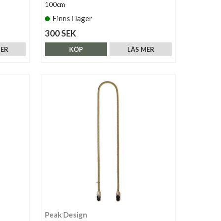
100cm
Finns i lager
300 SEK
MER
KÖP
LÄS MER
Peak Design