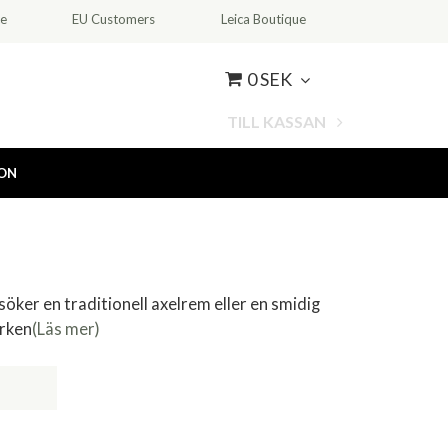
ce
EU Customers
Leica Boutique
0 SEK
TILL KASSAN
ION
ker en traditionell axelrem eller en smidig
ärken
(Läs mer)