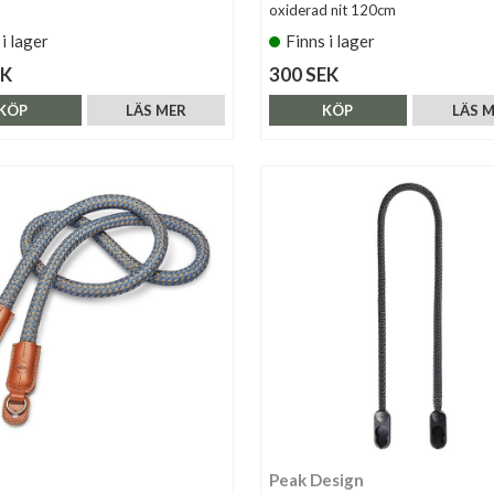
oxiderad nit 120cm
 i lager
Finns i lager
EK
300 SEK
KÖP
LÄS MER
KÖP
LÄS 
Peak Design