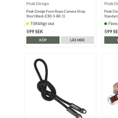
Peak Design
Peak D
Peak Design Form Rope Camera Strap
Peak De
Short Black (CRS-S-BK-1)
Standard
Tillfälligt slut
Finns
599 SEK
599 S
KÖP
LÄS MER