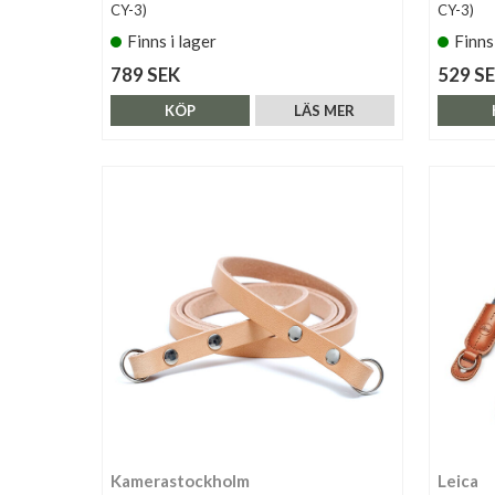
CY-3)
CY-3)
Finns i lager
Finns
789 SEK
529 S
KÖP
LÄS MER
Kamerastockholm
Leica