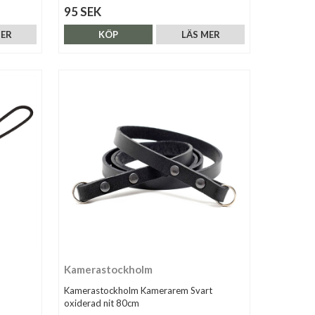
95 SEK
MER
KÖP
LÄS MER
Kamerastockholm
Kamerastockholm Kamerarem Svart
oxiderad nit 80cm