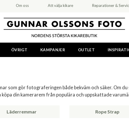
Om oss
Att välja kikare
Reparationer & Servi
ÖVRIGT
KAMPANJER
OUTLET
INSPIRAT
mar som gör fotograferingen både bekväm och säker. Om du sö
an köpa din kamerarem från populära och uppskattade varum
Läderremmar
Rope Strap