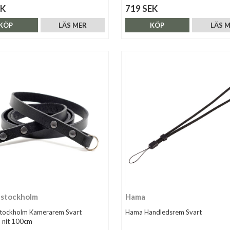
EK
719 SEK
KÖP
LÄS MER
KÖP
LÄS 
stockholm
Hama
tockholm Kamerarem Svart
Hama Handledsrem Svart
 nit 100cm