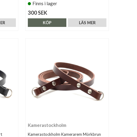
Finns i lager
300 SEK
MER
KÖP
LÄS MER
Kamerastockholm
t
Kamerastockholm Kamerarem Mörkbrun