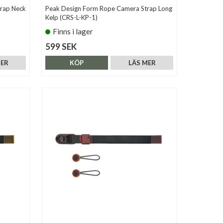
rap Neck
Peak Design Form Rope Camera Strap Long
Kelp (CRS-L-KP-1)
Finns i lager
599 SEK
MER
KÖP
LÄS MER