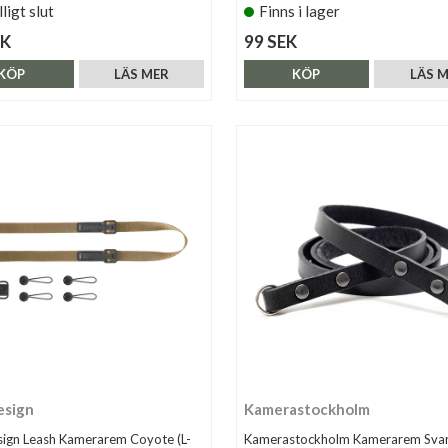
lligt slut
Finns i lager
EK
99 SEK
KÖP
LÄS MER
KÖP
LÄS 
esign
Kamerastockholm
ign Leash Kamerarem Coyote (L-
Kamerastockholm Kamerarem Svar