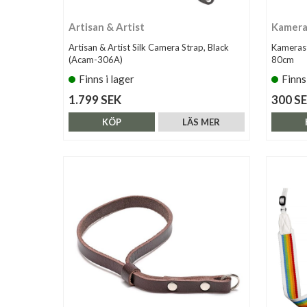
Artisan & Artist
Kamera
Artisan & Artist Silk Camera Strap, Black
Kameras
(Acam-306A)
80cm
Finns i lager
Finns
1.799 SEK
300 S
KÖP
LÄS MER