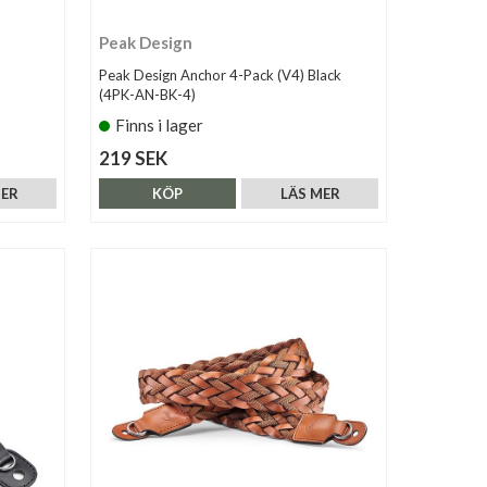
Peak Design
Peak Design Anchor 4-Pack (V4) Black
(4PK-AN-BK-4)
Finns i lager
219 SEK
MER
KÖP
LÄS MER