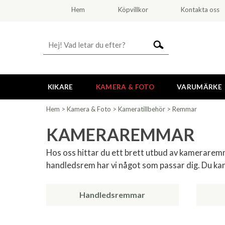
Hem
Köpvillkor
Kontakta oss
KIKARE
KAMERA & FOTO
VARUMÄRKE
Hem
>
Kamera & Foto
>
Kameratillbehör
>
Remmar
KAMERAREMMAR
Hos oss hittar du ett brett utbud av kamerarem
handledsrem har vi något som passar dig. Du k
Handledsremmar