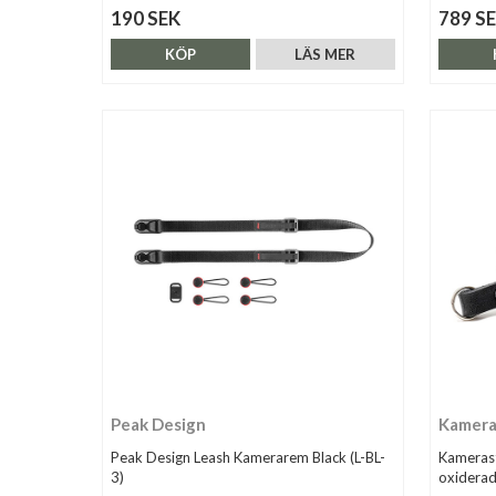
190 SEK
789 S
KÖP
LÄS MER
Peak Design
Kamera
Peak Design Leash Kamerarem Black (L-BL-
Kameras
3)
oxiderad