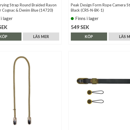
rrying Strap Round Braided Rayon
Peak Design Form Rope Camera St
r Cognac & Denim Blue (14720)
Black (CRS-N-BK-1)
 i lager
Finns i lager
SEK
549 SEK
KÖP
LÄS MER
KÖP
LÄS 