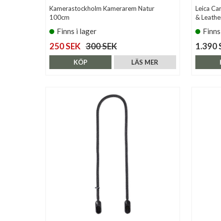
Kamerastockholm Kamerarem Natur
Leica Ca
100cm
& Leathe
Finns i lager
Finns
250 SEK
300 SEK
1.390 
KÖP
LÄS MER