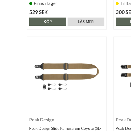
Finns i lager
Tillfä
529 SEK
300 S
KÖP
LÄS MER
Peak Design
Peak D
Peak Design Slide Kamerarem Coyote (SL-
Peak Des