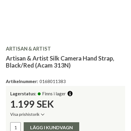
ARTISAN & ARTIST
Artisan & Artist Silk Camera Hand Strap,
Black/Red (Acam 313N)
Artikelnummer:
0168011383
Lagerstatus:
Finns i lager
1.199
SEK
Visa prishistorik
Lägsta pris de senaste 30 dagarna:
Pris:
LÄGG I KUNDVAGN