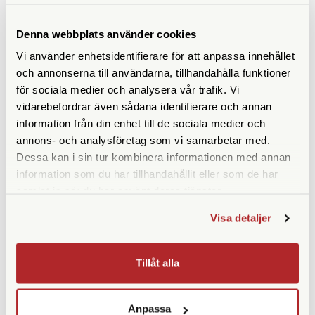
Denna webbplats använder cookies
ANDRA KÖPTE ÄVEN
Vi använder enhetsidentifierare för att anpassa innehållet
och annonserna till användarna, tillhandahålla funktioner
för sociala medier och analysera vår trafik. Vi
vidarebefordrar även sådana identifierare och annan
information från din enhet till de sociala medier och
annons- och analysföretag som vi samarbetar med.
Dessa kan i sin tur kombinera informationen med annan
information som du har tillhandahållit eller som de har
samlat in när du har använt deras tjänster.
Fomapan
Visa detaljer
Adapter MR44 (H-C)
Fomapan 200 135-36 5-pack
Finns i lager
Finns i lager
Tillåt alla
375 SEK
490 SEK
KÖP
KÖP
LÄS MER
LÄS MER
Anpassa