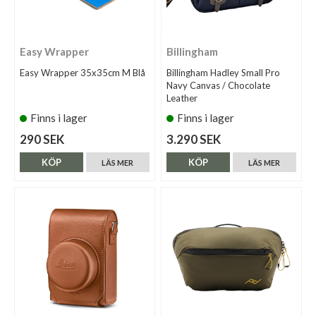
Easy Wrapper
Billingham
Easy Wrapper 35x35cm M Blå
Billingham Hadley Small Pro
Navy Canvas / Chocolate
Leather
Finns i lager
Finns i lager
290 SEK
3.290 SEK
KÖP
KÖP
LÄS MER
LÄS MER