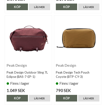
KÖP
KÖP
LÄS MER
LÄS MER
Peak Design
Peak Design
Peak Design Outdoor Sling 7L
Peak Design Tech Pouch
Eclipse (BAS-7-EP-1)
Coyote (BTP-CY-3)
Finns i lager
Finns i lager
1.049 SEK
790 SEK
KÖP
KÖP
LÄS MER
LÄS MER