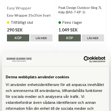
Easy Wrapper
Peak Design Outdoor Sling 7L
Kelp (BAS-7-KP-1)
Easy Wrapper 35x35cm Svart
Tillfälligt slut
Finns i lager
290 SEK
1.049 SEK
KÖP
KÖP
LÄS MER
LÄS MER
Denna webbplats använder cookies
Vi använder enhetsidentifierare för att anpassa innehållet
och annonserna till användarna, tillhandahålla funktioner
för sociala medier och analysera vår trafik. Vi
Peak Design
Peak Design
vidarebefordrar även sådana identifierare och annan
Peak Design Everyday Sling 6L
Peak Design Everyday Sling 3L
information från din enhet till de sociala medier och
V2 Kelp (BEDS-6-KP-3)
V2 Eclipse (BEDS-3-EP-3)