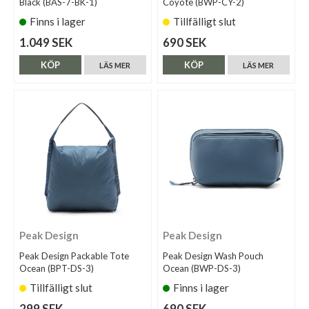
Black (BAS-7-BK-1)
Coyote (BWP-CY-2)
Finns i lager
Tillfälligt slut
1.049 SEK
690 SEK
KÖP
KÖP
LÄS MER
LÄS MER
Peak Design
Peak Design
Peak Design Packable Tote
Peak Design Wash Pouch
Ocean (BPT-DS-3)
Ocean (BWP-DS-3)
Tillfälligt slut
Finns i lager
299 SEK
690 SEK