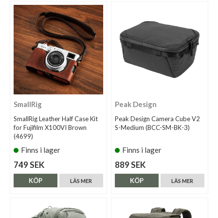
SmallRig
Peak Design
SmallRig Leather Half Case Kit
Peak Design Camera Cube V2
for Fujifilm X100VI Brown
S-Medium (BCC-SM-BK-3)
(4699)
Finns i lager
Finns i lager
749 SEK
889 SEK
KÖP
KÖP
LÄS MER
LÄS MER