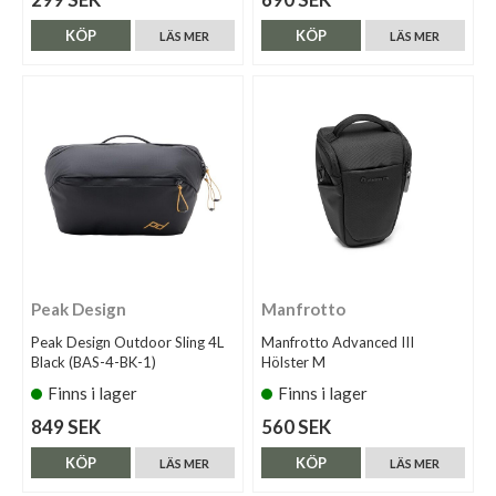
KÖP
KÖP
LÄS MER
LÄS MER
Peak Design
Manfrotto
Peak Design Outdoor Sling 4L
Manfrotto Advanced III
Black (BAS-4-BK-1)
Hölster M
Finns i lager
Finns i lager
849 SEK
560 SEK
KÖP
KÖP
LÄS MER
LÄS MER