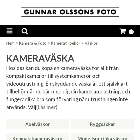
0
Hem
>
Kamera & Foto
>
Kameratillbehör
>
Väskor
KAMERAVÄSKA
Hos oss kan du köpa en kameraväska för allt från
kompaktkameror till systemkameror och
videoutrustning. En skyddande väska är ett självklart
tillbehör när du bär med dig din kamerautrustning och
fungerar lika bra som förvaring när utrustningen inte
används. Välj
(Läs mer)
Axelväskor
Ryggsäckar
Kompaktkameraväskor
Modellspecifika väskor