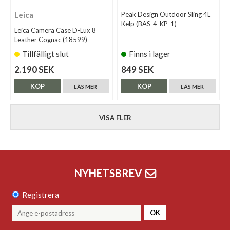
Leica
Peak Design Outdoor Sling 4L
Kelp (BAS-4-KP-1)
Leica Camera Case D-Lux 8
Leather Cognac (18599)
Tillfälligt slut
Finns i lager
2.190 SEK
849 SEK
KÖP
KÖP
LÄS MER
LÄS MER
VISA FLER
NYHETSBREV
Registrera
OK