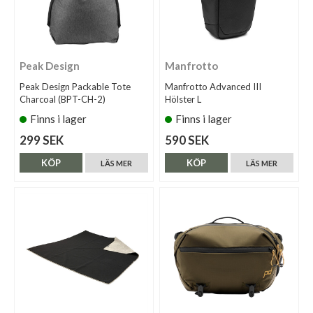
Peak Design
Manfrotto
Peak Design Packable Tote
Manfrotto Advanced III
Charcoal (BPT-CH-2)
Hölster L
Finns i lager
Finns i lager
299 SEK
590 SEK
KÖP
KÖP
LÄS MER
LÄS MER