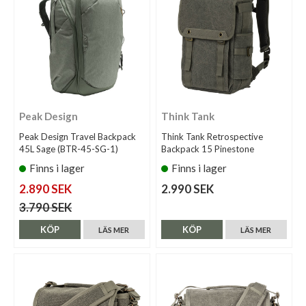
Peak Design
Think Tank
Peak Design Travel Backpack
Think Tank Retrospective
45L Sage (BTR-45-SG-1)
Backpack 15 Pinestone
Finns i lager
Finns i lager
2.890 SEK
2.990 SEK
3.790 SEK
KÖP
KÖP
LÄS MER
LÄS MER