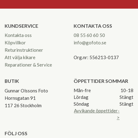
KUNDSERVICE
KONTAKTA OSS
Kontakta oss
08 55 60 60 50
Köpvillkor
info@gofoto.se
Returinstruktioner
Att välja kikare
Org.nr: 556213-0137
Reparationer & Service
BUTIK
ÖPPETTIDER SOMMAR
Mån-fre
10-18
Gunnar Olssons Foto
Lördag
Stängt
Hornsgatan 91
Söndag
Stängt
117 26 Stockholm
Avvikande öppettider-
>
FÖLJ OSS