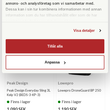
annons- och analysföretag som vi samarbetar med.
Finns i lager
Finns i lager
Dessa kan i sin tur kombinera informationen med annan
1.490 SEK
1.090 SEK
information som du har tillhandahållit eller som de har
samlat in när du har använt deras tjänster.
KÖP
KÖP
LÄS MER
LÄS MER
Visa detaljer
Tillåt alla
Anpassa
Peak Design
Lowepro
Peak Design Everyday Sling 3L
Lowepro DroneGuard BP 250
Kelp V2 (BEDS-3-KP-3)
Finns i lager
Finns i lager
1.090 SEK
1.190 SEK