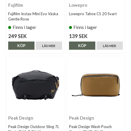
Fujifilm
Lowepro
Fujifilm Instax Mini Evo Väska
Lowepro Tahoe CS 20 Svart
Gentle Rose
Finns i lager
Finns i lager
249 SEK
139 SEK
KÖP
KÖP
LÄS MER
LÄS MER
Peak Design
Peak Design
Peak Design Outdoor Sling 7L
Peak Design Wash Pouch