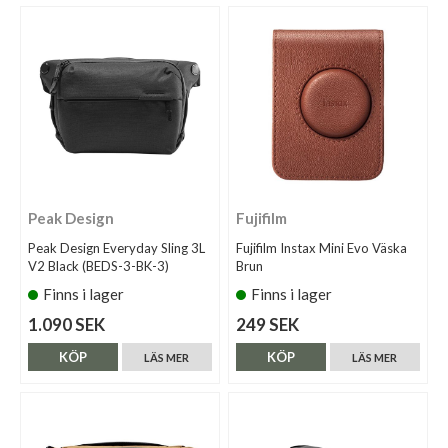
Peak Design
Fujifilm
Peak Design Everyday Sling 3L
Fujifilm Instax Mini Evo Väska
V2 Black (BEDS-3-BK-3)
Brun
Finns i lager
Finns i lager
1.090 SEK
249 SEK
KÖP
KÖP
LÄS MER
LÄS MER