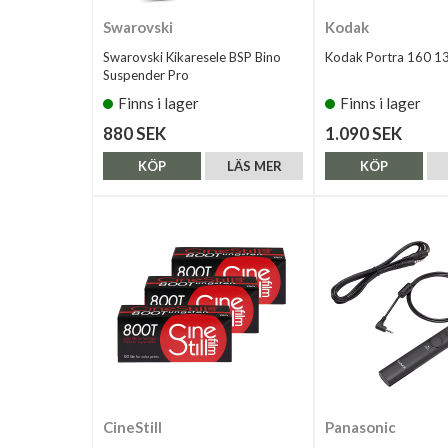
Swarovski
Kodak
Swarovski Kikaresele BSP Bino
Kodak Portra 160 1
Suspender Pro
Finns i lager
Finns i lager
880 SEK
1.090 SEK
KÖP
LÄS MER
KÖP
CineStill
Panasonic