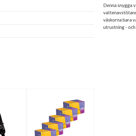
Denna snygga väs
vattenavstötand
väskorna bara va
utrustning - och 