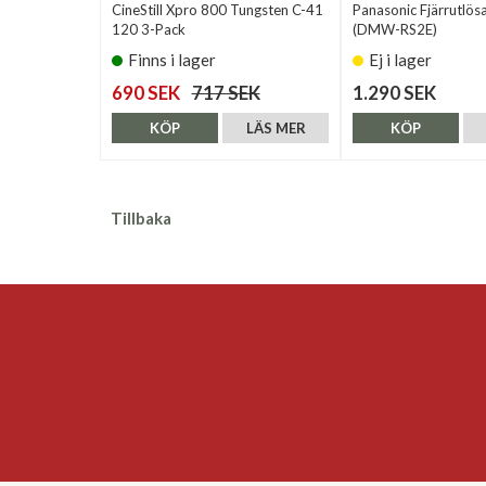
CineStill Xpro 800 Tungsten C-41
Panasonic Fjärrutlös
120 3-Pack
(DMW-RS2E)
Finns i lager
Ej i lager
690 SEK
717 SEK
1.290 SEK
KÖP
LÄS MER
KÖP
Tillbaka