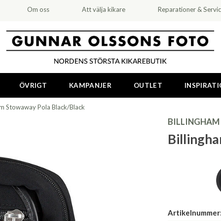
Om oss
Att välja kikare
Reparationer & Servi
ÖVRIGT
KAMPANJER
OUTLET
INSPIRAT
am Stowaway Pola Black/Black
BILLINGHAM
Billingh
Artikelnummer