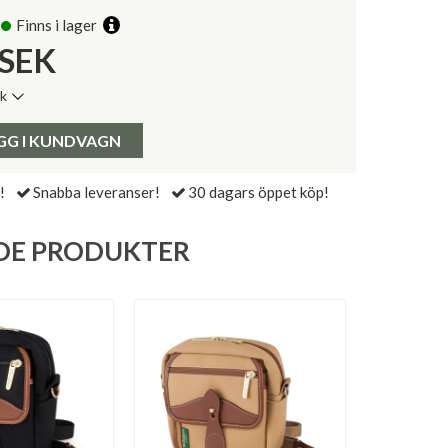
Finns i lager
SEK
ik
de senaste 30 dagarna:
Pris:
GG I KUNDVAGN
!
Snabba leveranser!
30 dagars öppet köp!
DE PRODUKTER