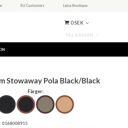
ce
EU Customers
Leica Boutique
0 SEK
TILL KASSAN
ION
am Stowaway Pola Black/Black
Färger:
:
0168008915