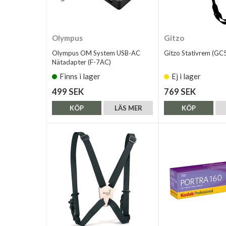
Olympus
Gitzo
Olympus OM System USB-AC
Gitzo Stativrem (GC
Nätadapter (F-7AC)
Finns i lager
Ej i lager
499 SEK
769 SEK
KÖP
LÄS MER
KÖP