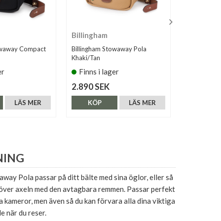
Billingham
Billingha
owaway Compact
Billingham Stowaway Pola
Billingham 
Khaki/Tan
Black/Black
er
Finns i lager
Finns i 
2.890 SEK
2.890 SE
LÄS MER
KÖP
LÄS MER
KÖP
NING
way Pola passar på ditt bälte med sina öglor, eller så
 över axeln med den avtagbara remmen. Passar perfekt
a kameror, men även så du kan förvara alla dina viktiga
le när du reser.