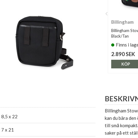
Billingham
Billingham St
Black/Tan
Finns i lag
2.890 SEK
KÖP
BESKRIV
Billingham Stowa
 8,5 x 22
kan du bära den
till små kompakt
 7 x 21
saker på ett stäl