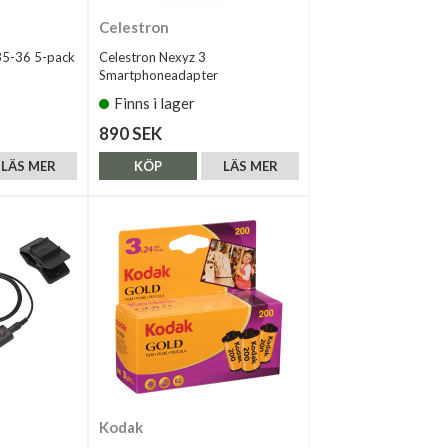
Celestron
35-36 5-pack
Celestron Nexyz 3
Smartphoneadapter
Finns i lager
890 SEK
LÄS MER
KÖP
LÄS MER
Kodak