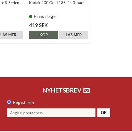
are S-Serien
Kodak 200 Gold 135-24 3-pack
Finns i lager
419 SEK
LÄS MER
KÖP
LÄS MER
NYHETSBREV
Registrera
OK