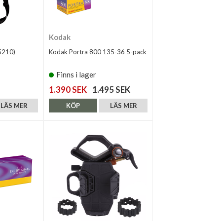
Kodak
5210)
Kodak Portra 800 135-36 5-pack
Finns i lager
1.390 SEK
1.495 SEK
LÄS MER
KÖP
LÄS MER