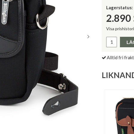
Lagerstatus:
2.890
Visa prishistor
Lägsta pris 
LÄ
Alltid fri frakt
LIKNAN